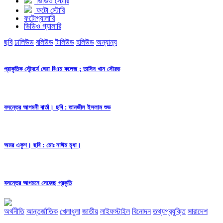
ভিডিও স্টোরি
ফটো স্টোরি
ফটোগ্যালারি
ভিডিও গ্যালারি
ছবি
ঢালিউড
বলিউড
টালিউড
হলিউড
অন্যান্য
প্রাকৃতিক সৌন্দর্যে ঘেরা বিএম কলেজ ; তাসিন খান সৌরভ
বসন্তের আগমনী বার্তা। ছবি : তানজীল ইসলাম শুভ
অমর একুশ। ছবি : মোঃ নাঈম মৃধা।
বসন্তের আগমনে সেজেছ প্রকৃতি
অর্থনীতি
আন্তর্জাতিক
খেলাধুলা
জাতীয়
লাইফস্টাইল
বিনোদন
তথ্যপ্রযুক্তি
সারাদেশ