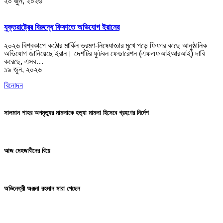
২০ জুন, ২০২৬
যুক্তরাষ্ট্রের বিরুদ্ধে ফিফাতে অভিযোগ ইরানের
২০২৬ বিশ্বকাপে কঠোর মার্কিন ভ্রমণ-নিষেধাজ্ঞার মুখে পড়ে ফিফার কাছে আনুষ্ঠানিক
অভিযোগ জানিয়েছে ইরান। দেশটির ফুটবল ফেডারেশন (এফএফআইআরআই) দাবি
করেছে, এসব…
১৯ জুন, ২০২৬
বিনোদন
সালমান শাহর অপমৃত্যুর মামলাকে হত্যা মামলা হিসেবে গ্রহণের নির্দেশ
আজ মেহজাবীনের বিয়ে
অভিনেত্রী অঞ্জনা রহমান মারা গেছেন