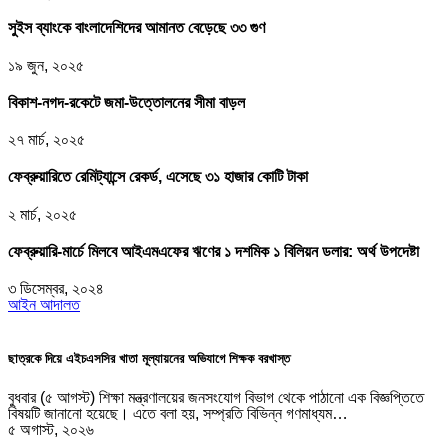
সুইস ব্যাংকে বাংলাদেশিদের আমানত বেড়েছে ৩৩ গুণ
১৯ জুন, ২০২৫
বিকাশ-নগদ-রকেটে জমা-উত্তোলনের সীমা বাড়ল
২৭ মার্চ, ২০২৫
ফেব্রুয়ারিতে রেমিট্যান্সে রেকর্ড, এসেছে ৩১ হাজার কো‌টি টাকা
২ মার্চ, ২০২৫
ফেব্রুয়ারি-মার্চে মিলবে আইএমএফের ঋণের ১ দশমিক ১ বিলিয়ন ডলার: অর্থ উপদেষ্টা
৩ ডিসেম্বর, ২০২৪
আইন আদালত
ছাত্রকে দিয়ে এইচএসসির খাতা মূল্যায়নের অভিযাগে শিক্ষক বরখাস্ত
বুধবার (৫ আগস্ট) শিক্ষা মন্ত্রণালয়ের জনসংযোগ বিভাগ থেকে পাঠানো এক বিজ্ঞপ্তিতে
বিষয়টি জানানো হয়েছে। এতে বলা হয়, সম্প্রতি বিভিন্ন গণমাধ্যম…
৫ অগাস্ট, ২০২৬