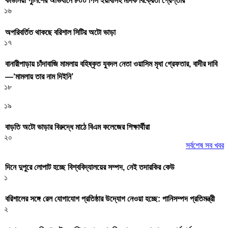
কাউনিয়া পুলিশের অভিযানে ৮০০ পিস ইয়াবাসহ মাদক বিক্রেতা গ্রেপ্তার
১৬
অপরিবর্তিত থাকছে বরিশাল সিটির অটো ভাড়া
১৭
বানারীপাড়ায় চাঁদাবাজি মামলায় বহিষ্কৃত যুবদল নেতা ওয়াসিম মৃধা গ্রেফতার, বাদীর দাবি
—‘মামলায় তার নাম দিইনি’
১৮
১৯
বাড়তি অটো ভাড়ার বিরুদ্ধে মাঠে বিএম কলেজের শিক্ষার্থীরা
২০
সর্বশেষ সব খবর
দিনে দুপুরে লোপাট হচ্ছে বিশ্ববিদ্যালয়ের সম্পদ, নেই তদারকির কেউ
১
বরিশালের সঙ্গে রেল যোগাযোগ প্রতিষ্ঠার উদ্যোগ নেওয়া হচ্ছে: পানিসম্পদ প্রতিমন্ত্রী
২