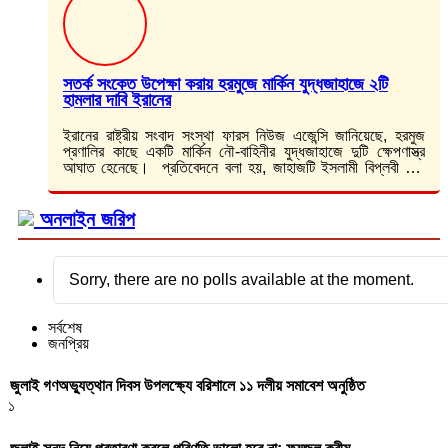
সতর্ক সংকেত উপেক্ষা করায় হরমুজে মার্কিন যুদ্ধজাহাজে ২টি
হামলার দাবি ইরানের
ইরানের রাষ্ট্রীয় সংবাদ সংস্থা ফারস নিউজ এজেন্সি জানিয়েছে, হরমুজ
প্রণালির কাছে একটি মার্কিন নৌ-বাহিনীর যুদ্ধজাহাজে দুটি ক্ষেপণাস্ত্র
আঘাত হেনেছে। প্রতিবেদনে বলা হয়, জাহাজটি ইসলামী বিপ্লবী গার্ড
কর্পসের (আইআরজিসি) সতর্কতা উপেক্ষা…
অনলাইন জরিপ
Sorry, there are no polls available at the moment.
সর্বশেষ
জনপ্রিয়
জুলাই গণঅভ্যুত্থান দিবস উপলক্ষ্যে বরিশালে ১১ দলীয় সমাবেশ অনুষ্ঠিত
১