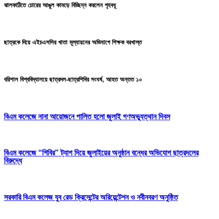
ঝালকাঠিতে চোরের আঙুল কামড়ে বিচ্ছিন্ন করলেন গৃহবধূ
ছাত্রকে দিয়ে এইচএসসির খাতা মূল্যায়নের অভিযাগে শিক্ষক বরখাস্ত
বরিশাল বিশ্ববিদ্যালয়ে ছাত্রদল-ছাত্রশিবির সংঘর্ষ, আহত অন্তত ১০
বিএম কলেজে নানা আয়োজনে পালিত হলো জুলাই গণঅভ্যুত্থান দিবস
বিএম কলেজে “শিবির” ট্যাগ দিয়ে জুলাইয়ের অনুষ্ঠান বন্ধের অভিযোগ ছাত্রদলের
বিরুদ্ধে
সরকারি বিএম কলেজ যুব রেড ক্রিসেন্টের অরিয়েন্টেশন ও নবীনবরণ অনুষ্ঠিত