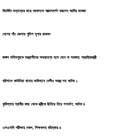
বিতর্কিত মন্তব্যের দায়ে আদালতে আত্মসমর্পণ করলেন আমির হামজা
দেশের পাঁচ জেলায় পুলিশ সুপার রদবদল
জঙ্গল সলিমপুরকে সন্ত্রাসীদের অভয়ারণ্য হতে দেবে না সরকার: স্বরাষ্ট্রমন্ত্রী
বরিশালে কাউনিয়া থানার অভিযানে দেশীও অস্ত্র সহ আটক ১
কুমিল্লায় স্বামীর কাছ থেকে স্ত্রীকে ছিনিয়ে নিয়ে গণধর্ষণ; আটক ৪
এসএসসি পরীক্ষায় নকল, শিক্ষকসহ বহিষ্কার ৪