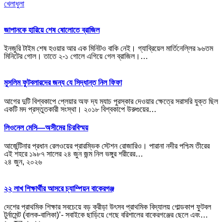
খেলাধুলা
জাপানকে হারিয়ে শেষ ষোলোতে ব্রাজিল
ইনজুরি টাইম শেষ হওয়ার আর এক মিনিটও বাকি নেই। গ্যাব্রিয়েল মার্তিনেল্লির ৯৬তম
মিনিটের গোল। তাতে ২-১ গোলে এগিয়ে গেল ব্রাজিল।…
মুসলিম ফুটবলারদের জন্য যে সিদ্ধান্ত নিল ফিফা
আগের দুটি বিশ্বকাপে প্লেয়ার অফ দ্য ম্যাচ পুরস্কার দেওয়ার ক্ষেত্রে সরাসরি যুক্ত ছিল
একটি মদ প্রস্তুতকারী সংস্থা। ২০১৮ বিশ্বকাপে উরুগুয়ের…
লিওনেল মেসি—অসীমের চিরবিস্ময়
আর্জেন্টিনার প্রধান রেলওয়ের প্রারম্ভিক স্টেশন রোজারিও। পারানা নদীর পশ্চিম তীরের
এই শহরে ১৯৮৭ সালের ২৪ জুন জন্ম নিল ভঙ্গুর শরীরের…
২৪ জুন, ২০২৬
২২ লাখ শিক্ষার্থীর আসরে চ্যাম্পিয়ন বাকেরগঞ্জ
দেশের প্রাথমিক শিক্ষার সবচেয়ে বড় ক্রীড়া উৎসব প্রাথমিক বিদ্যালয় গোল্ডকাপ ফুটবল
টুর্নামেন্ট (বালক-বালিকা)’- সবাইকে ছাড়িয়ে গেছে বরিশালের বাকেরগঞ্জের ছেলে এবং…