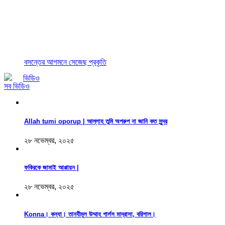
বসন্তের আগমনে সেজেছ প্রকৃতি
ভিডিও
সব ভিডিও
Allah tumi oporup | আল্লাহ তুমি অপরুপ না জানি কত সুন্দর
২৮ নভেম্বর, ২০২৫
ফকিরকে জামাই আপ্পায়ন |
২৮ নভেম্বর, ২০২৫
Konna। কন্যা। তানযীমূল উম্মাহ গার্লস মাদ্রাসা, বরিশাল।