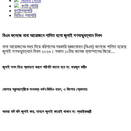
ভিডিও স্টোরি
ফটো স্টোরি
ফটোগ্যালারি
ভিডিও গ্যালারি
বিএম কলেজে নানা আয়োজনে পালিত হলো জুলাই গণঅভ্যুত্থান দিবস
নানা আয়োজনের মধ্য দিয়ে বরিশালের সরকারি ব্রজমোহন (বিএম) কলেজে পালিত হয়েছে
জুলাই গণঅভ্যুত্থান দিবস ২০২৬। সকাল ১০টায় কলেজ ক্যাম্পাসের জিরো…
জুলাই সনদ নিয়ে প্রতারণা করলে পরিণতি ভালো হবে না: ফয়জুল করীম
ভোলায় স্কুলছাত্রীকে সংঘবদ্ধ ধর্ষণ-ভিডিও ধারণ, ৩ কিশোর গ্রেফতার
আমরা যদি বলি জুলাই কার, তাহলে জুলাই কারোই থাকবে না: স্বরাষ্ট্রমন্ত্রী