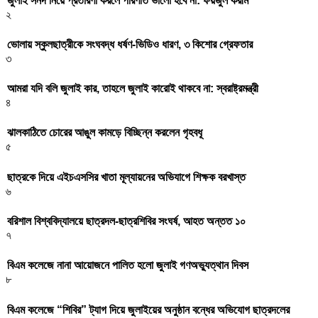
জুলাই সনদ নিয়ে প্রতারণা করলে পরিণতি ভালো হবে না: ফয়জুল করীম
২
ভোলায় স্কুলছাত্রীকে সংঘবদ্ধ ধর্ষণ-ভিডিও ধারণ, ৩ কিশোর গ্রেফতার
৩
আমরা যদি বলি জুলাই কার, তাহলে জুলাই কারোই থাকবে না: স্বরাষ্ট্রমন্ত্রী
৪
ঝালকাঠিতে চোরের আঙুল কামড়ে বিচ্ছিন্ন করলেন গৃহবধূ
৫
ছাত্রকে দিয়ে এইচএসসির খাতা মূল্যায়নের অভিযাগে শিক্ষক বরখাস্ত
৬
বরিশাল বিশ্ববিদ্যালয়ে ছাত্রদল-ছাত্রশিবির সংঘর্ষ, আহত অন্তত ১০
৭
বিএম কলেজে নানা আয়োজনে পালিত হলো জুলাই গণঅভ্যুত্থান দিবস
৮
বিএম কলেজে “শিবির” ট্যাগ দিয়ে জুলাইয়ের অনুষ্ঠান বন্ধের অভিযোগ ছাত্রদলের