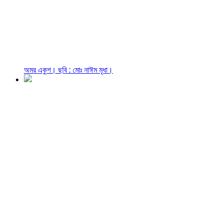
অমর একুশ। ছবি : মোঃ নাঈম মৃধা।