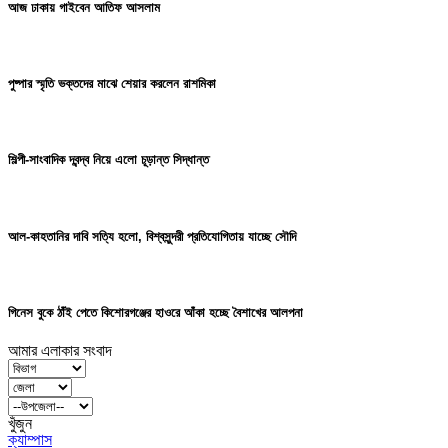
আজ ঢাকায় গাইবেন আতিফ আসলাম
পুষ্পার স্মৃতি ভক্তদের মাঝে শেয়ার করলেন রাশমিকা
শিল্পী-সাংবাদিক দ্বন্দ্ব নিয়ে এলো চূড়ান্ত সিদ্ধান্ত
আল-কাহতানির দাবি সত্যি হলো, বিশ্বসুন্দরী প্রতিযোগিতায় যাচ্ছে সৌদি
গিনেস বুকে ঠাঁই পেতে কিশোরগঞ্জের হাওরে আঁকা হচ্ছে বৈশাখের আলপনা
আমার এলাকার সংবাদ
খুঁজুন
ক্যাম্পাস