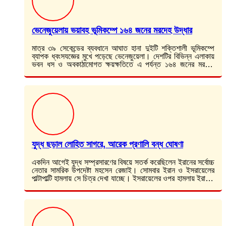
ভেনেজুয়েলায় ভয়াবহ ভূমিকম্পে ১৬৪ জনের মরদেহ উদ্ধার
মাত্র ৩৯ সেকেন্ডের ব্যবধানে আঘাত হানা দুইটি শক্তিশালী ভূমিকম্পে
ব্যাপক ধ্বংসযজ্ঞের মুখে পড়েছে ভেনেজুয়েলা। দেশটির বিভিন্ন এলাকায়
ভবন ধস ও অবকাঠামোগত ক্ষয়ক্ষতিতে এ পর্যন্ত ১৬৪ জনের মরদেহ
উদ্ধার করা হয়েছে।…
যুদ্ধ ছড়াল লোহিত সাগরে, আরেক প্রণালি বন্ধ ঘোষণা
একদিন আগেই যুদ্ধ সম্প্রসারণের বিষয়ে সতর্ক করেছিলেন ইরানের সর্বোচ্চ
নেতার সামরিক উপদেষ্টা মহসেন রেজাই। সোমবার ইরান ও ইসরায়েলের
পাল্টাপাল্টি হামলায় সে চিত্র দেখা যাচ্ছে। ইসরায়েলের ওপর হামলায় ইরানের
সঙ্গে যোগ…