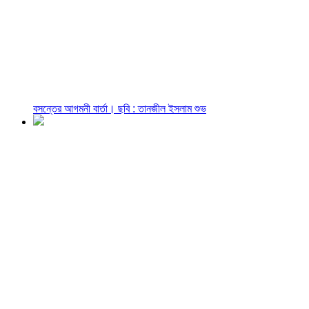
বসন্তের আগমনী বার্তা। ছবি : তানজীল ইসলাম শুভ