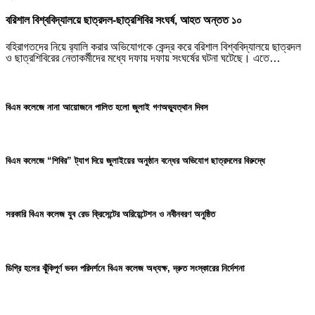
বরিশাল বিশ্ববিদ্যালয়ে ছাত্রদল-ছাত্রশিবির সংঘর্ষ, আহত অন্তত ১০
বহিরাগতদের নিয়ে র‍্যালি করার অভিযোগকে কেন্দ্র করে বরিশাল বিশ্ববিদ্যালয়ে ছাত্রদল
ও ছাত্রশিবিরের নেতাকর্মীদের মধ্যে দফায় দফায় সংঘর্ষের ঘটনা ঘটেছে। এতে…
বিএম কলেজে নানা আয়োজনে পালিত হলো জুলাই গণঅভ্যুত্থান দিবস
বিএম কলেজে “শিবির” ট্যাগ দিয়ে জুলাইয়ের অনুষ্ঠান বন্ধের অভিযোগ ছাত্রদলের বিরুদ্ধে
সরকারি বিএম কলেজ যুব রেড ক্রিসেন্টের অরিয়েন্টেশন ও নবীনবরণ অনুষ্ঠিত
ডিগ্রি হলের ঝুঁকিপূর্ণ ভবন পরিদর্শনে বিএম কলেজ অধ্যক্ষ, দ্রুত সংস্কারের নির্দেশনা