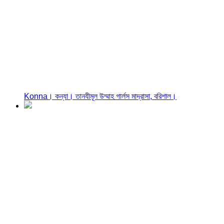
Konna। কন্যা। তানযীমূল উম্মাহ গার্লস মাদ্রাসা, বরিশাল।