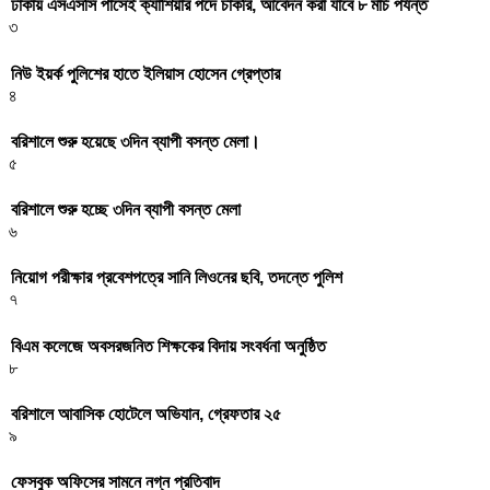
ঢাকায় এসএসসি পাসেই ক্যাশিয়ার পদে চাকরি, আবেদন করা যাবে ৮ মার্চ পর্যন্ত
৩
নিউ ইয়র্ক পুলিশের হাতে ইলিয়াস হোসেন গ্রেপ্তার
৪
বরিশালে শুরু হয়েছে ৩দিন ব্যাপী বসন্ত মেলা।
৫
বরিশালে শুরু হচ্ছে ৩দিন ব্যাপী বসন্ত মেলা
৬
নিয়োগ পরীক্ষার প্রবেশপত্রে সানি লিওনের ছবি, তদন্তে পুলিশ
৭
বিএম কলেজে অবসরজনিত শিক্ষকের বিদায় সংবর্ধনা অনুষ্ঠিত
৮
বরিশালে আবাসিক হোটেলে অভিযান, গ্রেফতার ২৫
৯
ফেসবুক অফিসের সামনে নগ্ন প্রতিবাদ