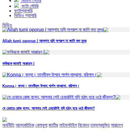
ভিডিও স্টোরি
ফটো স্টোরি
ফটোগ্যালারি
ভিডিও গ্যালারি
ভিডিও
Allah tumi oporup | আল্লাহ তুমি অপরুপ না জানি কত সুন্দর
ফকিরকে জামাই আপ্পায়ন |
Konna। কন্যা। তানযীমূল উম্মাহ গার্লস মাদ্রাসা, বরিশাল।
যে চেয়ারে রোজ বসেন, আপনার সেই চেয়ারটাই যদি হঠাৎ হয়ে ওঠে জীবন্ত?
অর্থনীতি
আন্তর্জাতিক
খেলাধুলা
জাতীয়
লাইফস্টাইল
বিনোদন
তথ্যপ্রযুক্তি
সারাদেশ