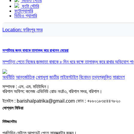
ভিডিও স্টোরি
ফটো স্টোরি
ফটোগ্যালারি
ভিডিও গ্যালারি
Location:
ফরিদপুর সদর
সম্পত্তির জন্য বাবাকে তালাবদ্ধ করে রাখলেন মেয়েরা
সম্পত্তি পেতে নিজের জন্মদাতা বাবাকে ৮ দিন ধরে কক্ষে তালাবদ্ধ করে রাখার অভিযোগ 
অর্থনীতি
আন্তর্জাতিক
খেলাধুলা
জাতীয়
লাইফস্টাইল
বিনোদন
তথ্যপ্রযুক্তি
সারাদেশ
সম্পাদক : এস. এম. মহিউদ্দিন।
বরিশাল অফিস: কলেজ এভিনিউ রোড নং#৩, বরিশাল সদর, বরিশাল।
ইমেইল : barishalpatrika@gmail.com ফোন : +৮৮০১৮৩৫৪৪৭৮২০
সোশ্যাল মিডিয়া
নিউজলেটার
প্রতিদিন মেইলে আপডেট পেতে সাবস্ক্রাইব করুন।