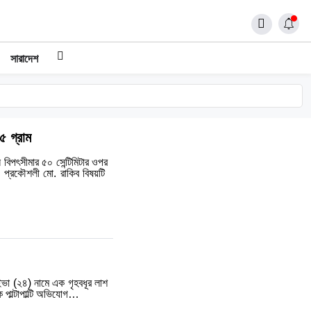
সারাদেশ
৫ গ্রাম
ি বিপৎসীমার ৫০ সেন্টিমিটার ওপর
াহী প্রকৌশলী মো. রাকিব বিষয়টি
ইভা (২৪) নামে এক গৃহবধূর লাশ
 পাল্টাপাল্টি অভিযোগ…