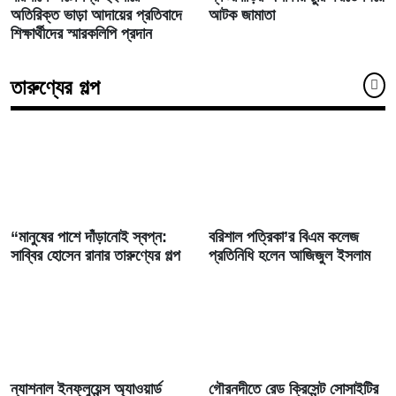
অতিরিক্ত ভাড়া আদায়ের প্রতিবাদে
আটক জামাতা
শিক্ষার্থীদের স্মারকলিপি প্রদান
তারুণ্যের গল্প
“মানুষের পাশে দাঁড়ানোই স্বপ্ন:
বরিশাল পত্রিকা’র বিএম কলেজ
সাব্বির হোসেন রানার তারুণ্যের গল্প
প্রতিনিধি হলেন আজিজুল ইসলাম
ন্যাশনাল ইনফ্লুয়েন্স অ্যাওয়ার্ড
গৌরনদীতে রেড ক্রিসেন্ট সোসাইটির