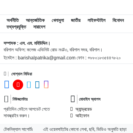
অর্থনীতি
আন্তর্জাতিক
খেলাধুলা
জাতীয়
লাইফস্টাইল
বিনোদন
তথ্যপ্রযুক্তি
সারাদেশ
সম্পাদক : এস. এম. মহিউদ্দিন।
বরিশাল অফিস: কলেজ এভিনিউ রোড নং#৩, বরিশাল সদর, বরিশাল।
ইমেইল : barishalpatrika@gmail.com ফোন : +৮৮০১৮৩৫৪৪৭৮২০
সোশ্যাল মিডিয়া
নিউজলেটার
মোবাইল অ্যাপস
প্রতিদিন মেইলে আপডেট পেতে
অ্যান্ড্রয়েড
সাবস্ক্রাইব করুন।
আইফোন
টেকনিক্যাল সাপোর্টঃ
এই ওয়েবসাইটের কোনো লেখা, ছবি, ভিডিও অনুমতি ছাড়া