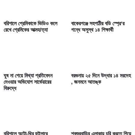
বরিশালে প্রেমিকাকে ভিডিও কলে
বাকেরগঞ্জে সহপাঠীর বডি স্প্রে’র
রেখে প্রেমিকের আত্মহ/ত্যা
গন্ধে অসুস্থ ১৪ শিক্ষার্থী
ঘুষ না পেয়ে মিথ্যা প্রতিবেদন
বরগুনায় ২৫ দিনে উদ্ধার ১৪ মরদেহ
দেওয়ার অভিযোগ সার্ভেয়ারের
, জনমনে আতঙ্ক
বিরুদ্ধে
বরিশালে অটো-থ্রি হুইলারে
শ্বশুরবাড়ির এলাকায় চুরি করতে গিয়ে