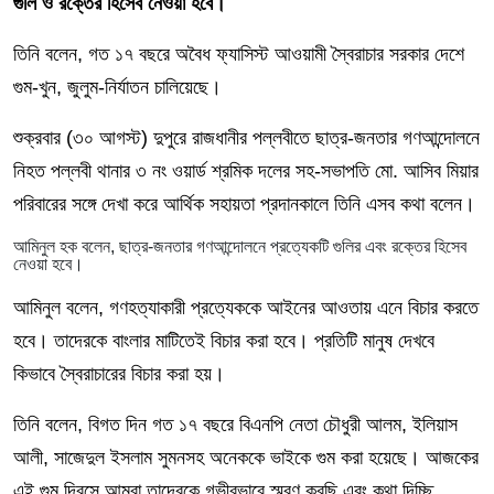
গুলি ও রক্তের হিসেব নেওয়া হবে।
তিনি বলেন, গত ১৭ বছরে অবৈধ ফ্যাসিস্ট আওয়ামী স্বৈরাচার সরকার দেশে
গুম-খুন, জুলুম-নির্যাতন চালিয়েছে।
শুক্রবার (৩০ আগস্ট) দুপুরে রাজধানীর পল্লবীতে ছাত্র-জনতার গণআন্দোলনে
নিহত পল্লবী থানার ৩ নং ওয়ার্ড শ্রমিক দলের সহ-সভাপতি মো. আসিব মিয়ার
পরিবারের সঙ্গে দেখা করে আর্থিক সহায়তা প্রদানকালে তিনি এসব কথা বলেন।
আমিনুল হক বলেন, ছাত্র-জনতার গণআন্দোলনে প্রত্যেকটি গুলির এবং রক্তের হিসেব
নেওয়া হবে।
আমিনুল বলেন, গণহত্যাকারী প্রত্যেককে আইনের আওতায় এনে বিচার করতে
হবে। তাদেরকে বাংলার মাটিতেই বিচার করা হবে। প্রতিটি মানুষ দেখবে
কিভাবে স্বৈরাচারের বিচার করা হয়।
তিনি বলেন, বিগত দিন গত ১৭ বছরে বিএনপি নেতা চৌধুরী আলম, ইলিয়াস
আলী, সাজেদুল ইসলাম সুমনসহ অনেককে ভাইকে গুম করা হয়েছে। আজকের
এই গুম দিবসে আমরা তাদেরকে গভীরভাবে স্মরণ করছি এবং কথা দিচ্ছি