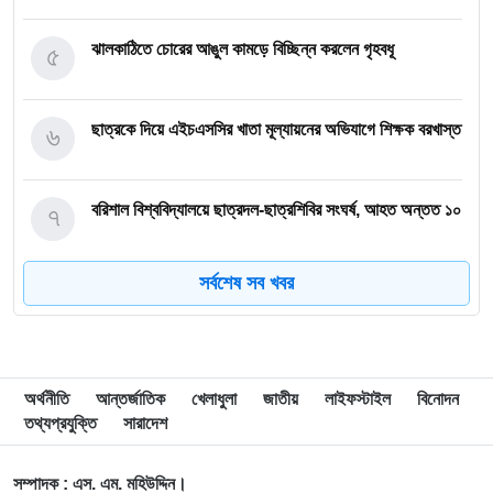
৫
ঝালকাঠিতে চোরের আঙুল কামড়ে বিচ্ছিন্ন করলেন গৃহবধূ
৬
ছাত্রকে দিয়ে এইচএসসির খাতা মূল্যায়নের অভিযাগে শিক্ষক বরখাস্ত
৭
বরিশাল বিশ্ববিদ্যালয়ে ছাত্রদল-ছাত্রশিবির সংঘর্ষ, আহত অন্তত ১০
সর্বশেষ সব খবর
৮
বিএম কলেজে নানা আয়োজনে পালিত হলো জুলাই গণঅভ্যুত্থান
দিবস
৯
বিএম কলেজে “শিবির” ট্যাগ দিয়ে জুলাইয়ের অনুষ্ঠান বন্ধের
অর্থনীতি
আন্তর্জাতিক
খেলাধুলা
জাতীয়
লাইফস্টাইল
বিনোদন
অভিযোগ ছাত্রদলের বিরুদ্ধে
তথ্যপ্রযুক্তি
সারাদেশ
১০
সরকারি বিএম কলেজ যুব রেড ক্রিসেন্টের অরিয়েন্টেশন ও নবীনবরণ
সম্পাদক : এস. এম. মহিউদ্দিন।
অনুষ্ঠিত