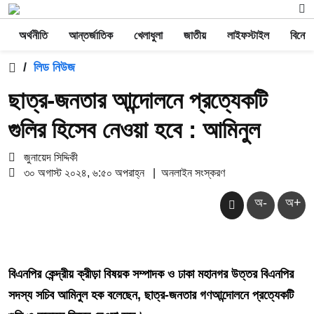
অর্থনীতি
আন্তর্জাতিক
খেলাধুলা
জাতীয়
লাইফস্টাইল
বিনোদ
/
লিড নিউজ
ছাত্র-জনতার আন্দোলনে প্রত্যেকটি
গুলির হিসেব নেওয়া হবে : আমিনুল
জুনায়েদ সিদ্দিকী
৩০ অগাস্ট ২০২৪, ৬:৫০ অপরাহ্ন
|
অনলাইন সংস্করণ
অ-
অ+
বিএনপির কেন্দ্রীয় ক্রীড়া বিষয়ক সম্পাদক ও ঢাকা মহানগর উত্তর বিএনপির
সদস্য সচিব আমিনুল হক বলেছেন, ছাত্র-জনতার গণআন্দোলনে প্রত্যেকটি