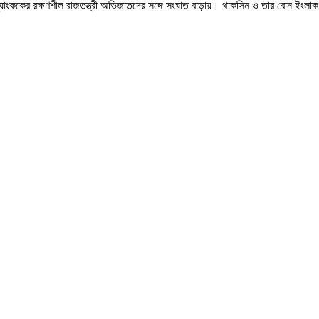
্যাংককের রক্ষণশীল রাজতন্ত্রী অভিজাতদের সঙ্গে সংঘাত বাড়ায়। থাকসিন ও তার বোন ইংলা