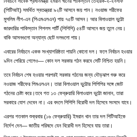
নির্বাচনে সাবেক প্রধানমন্ত্রী ইমরান খানের পাকিস্তান তেহরিক-ই-ইনসাফ
(পিটিআই) সমর্থিত স্বতন্ত্ররা ৯২টি আসনে জয় পান। নওয়াজ শরীফের
মুসলিম লীগ-এন (পিএমএলএন) পায় ৭৫টি আসন। আর বিলাওয়াল ভু্ট্টো
জারদারির পাকিস্তান পিপলস পার্টি (পিপিপি) ৫৪টি আসনে জয় তুলে নেয়।
বাকি আসনগুলো অন্যান্য ছোট দলগুলো পায়।
এবারের নির্বাচনে একক সংখ্যাগরিষ্ঠতা পায়নি কোনো দল। ফলে নির্বাচন হওয়ার
৯দিন পেরিয়ে গেলেও— কোন দল সরকার গঠন করবে সেটি নিশ্চিত হয়নি।
তবে নির্বাচন শেষ হওয়ার পরপরই সরকার গঠনের জন্য দৌড়ঝাপ শুরু করে
নওয়াজ শরীফের পিমএলএন। তারা বিলাওয়াল ভু্ট্টোর পিপিপির সঙ্গে জোট
গঠনের চেষ্টা করে।তবে গত ১৩ ফেব্রুয়ারি বিলাওয়াল ভুট্টো জানান, তারা
সরকারে যোগ দেবেন না। এর বদলে পিপিপি বিরোধী দল হিসেবে সংসদে যাবে।
এরপর গতকাল শুক্রবার (১৬ ফেব্রুয়ারি) ইমরান খান তার দল পিটিআইকে
নির্দেশ দেন— জাতীয় পরিষদে যেন বিরোধী দল হিসেবে যায় তারা।