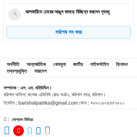
৭
ঝালকাঠিতে চোরের আঙুল কামড়ে বিচ্ছিন্ন করলেন গৃহবধূ
সর্বশেষ সব খবর
৮
ছাত্রকে দিয়ে এইচএসসির খাতা মূল্যায়নের অভিযাগে শিক্ষক বরখাস্ত
৯
বরিশাল বিশ্ববিদ্যালয়ে ছাত্রদল-ছাত্রশিবির সংঘর্ষ, আহত অন্তত ১০
অর্থনীতি
আন্তর্জাতিক
খেলাধুলা
জাতীয়
লাইফস্টাইল
বিনোদন
তথ্যপ্রযুক্তি
সারাদেশ
১০
বিএম কলেজে নানা আয়োজনে পালিত হলো জুলাই গণঅভ্যুত্থান
দিবস
সম্পাদক : এস. এম. মহিউদ্দিন।
বরিশাল অফিস: কলেজ এভিনিউ রোড নং#৩, বরিশাল সদর, বরিশাল।
ইমেইল : barishalpatrika@gmail.com ফোন : +৮৮০১৮৩৫৪৪৭৮২০
১১
বিএম কলেজে “শিবির” ট্যাগ দিয়ে জুলাইয়ের অনুষ্ঠান বন্ধের
অভিযোগ ছাত্রদলের বিরুদ্ধে
সোশ্যাল মিডিয়া
১২
সরকারি বিএম কলেজ যুব রেড ক্রিসেন্টের অরিয়েন্টেশন ও নবীনবরণ
অনুষ্ঠিত