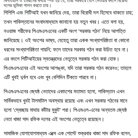
বিলাওয়াল ও ইমরানের কথায় স্পষ্ট হয় যে, তারা সরকারে যোগ দেওয়ার বদলে বিরোধী
দলের ভূমিকা পালন করতে চায়।
পিপিপি এবং পিটিআই যখন জানিয়ে দেয়, তারা বিরোধী দল হিসেবে থাকতে চায়;
তখন পাকিস্তানের সংবাদমাধ্যমে জানানো হয় নতুন খবর। এতে বলা হয়,
নওয়াজ শরীফের পিএমএলএনের একটি অংশ ‘সরকার গঠন’ নিয়ে আপত্তি
জানিয়েছে। ওই অংশের ভাষ্য, যেহেতু তারা একক সংখ্যাগরিষ্ঠতা বা কোনো
ধরনের সংখ্যাগরিষ্ঠতা পায়নি; ফলে তাদের সরকার গঠন করা উচিত হবে না।
এর বদলে পিটিআইয়ের স্বতন্ত্রদের নেতৃত্বে সরকার গঠন করা হোক।
পিএমএলএনের এই অংশের আশঙ্কা, যদি তারা সরকার গঠন করেনও; তাহলে
এটি খুবই দুর্বল হবে এবং খুব বেশিদিন টিকতে পারবে না।
পিএমএলএনের জ্যেষ্ঠ নেতাদের একাংশের মতামত হলো, পাকিস্তান এখন
সার্বিকভাবে খুবই টালমাটাল অবস্থায় রয়েছে এবং এখন সরকার গঠনের মানে
হলো ‘স্বেচ্ছায় মাথায় কাঁটার মুকুট’ পরা। পিএমএল-এনের অন্যতম জ্যেষ্ঠ
নেতা খাজা সাদ রফিক দলের এই অংশের নেতৃত্বে রয়েছেন।
সামাজিক যোগাযোগমাধ্যম এক্সে এক পোস্টে শুক্রবার খাজা সাদ রফিক বলেন,