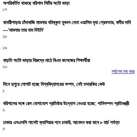
অপরিবর্তিত থাকছে বরিশাল সিটির অটো ভাড়া
১৭
বানারীপাড়ায় চাঁদাবাজি মামলায় বহিষ্কৃত যুবদল নেতা ওয়াসিম মৃধা গ্রেফতার, বাদীর দাবি
—‘মামলায় তার নাম দিইনি’
১৮
১৯
বাড়তি অটো ভাড়ার বিরুদ্ধে মাঠে বিএম কলেজের শিক্ষার্থীরা
২০
সর্বশেষ সব খবর
দিনে দুপুরে লোপাট হচ্ছে বিশ্ববিদ্যালয়ের সম্পদ, নেই তদারকির কেউ
১
বরিশালের সঙ্গে রেল যোগাযোগ প্রতিষ্ঠার উদ্যোগ নেওয়া হচ্ছে: পানিসম্পদ প্রতিমন্ত্রী
২
ঢাকায় এসএসসি পাসেই ক্যাশিয়ার পদে চাকরি, আবেদন করা যাবে ৮ মার্চ পর্যন্ত
৩