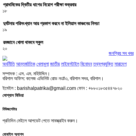
প্রাথমিকের দ্বিতীয় ধাপের নিয়োগ পরীক্ষা শুক্রবার
১৮
দুর্ঘটনার পরিসংখ্যান আর প্রকাশ করবে না ইলিয়াস কাঞ্চনের নিসচা
১৯
রমজানে খোলা থাকবে স্কুল
২০
জনপ্রিয় সব খবর
অর্থনীতি
আন্তর্জাতিক
খেলাধুলা
জাতীয়
লাইফস্টাইল
বিনোদন
তথ্যপ্রযুক্তি
সারাদেশ
সম্পাদক : এস. এম. মহিউদ্দিন।
বরিশাল অফিস: কলেজ এভিনিউ রোড নং#৩, বরিশাল সদর, বরিশাল।
ইমেইল : barishalpatrika@gmail.com ফোন : +৮৮০১৮৩৫৪৪৭৮২০
সোশ্যাল মিডিয়া
নিউজলেটার
প্রতিদিন মেইলে আপডেট পেতে সাবস্ক্রাইব করুন।
মোবাইল অ্যাপস