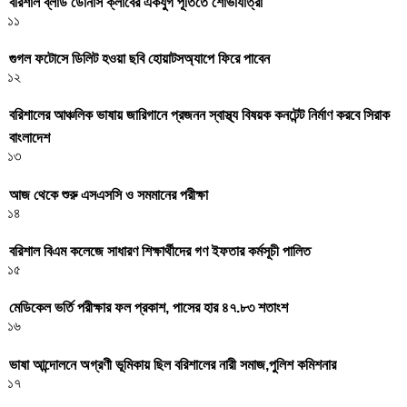
বরিশাল ব্লাড ডোনার্স ক্লাবের একযুগ পূর্তিতে শোভাযাত্রা
১১
গুগল ফটোসে ডিলিট হওয়া ছবি হোয়াটসঅ্যাপে ফিরে পাবেন
১২
বরিশালের আঞ্চলিক ভাষায় জারিগানে প্রজনন স্বাস্থ্য বিষয়ক কনটেন্ট নির্মাণ করবে সিরাক
বাংলাদেশ
১৩
আজ থেকে শুরু এসএসসি ও সমমানের পরীক্ষা
১৪
বরিশাল বিএম কলেজে সাধারণ শিক্ষার্থীদের গণ ইফতার কর্মসূচী পালিত
১৫
মেডিকেল ভর্তি পরীক্ষার ফল প্রকাশ, পাসের হার ৪৭.৮৩ শতাংশ
১৬
ভাষা আন্দোলনে অগ্রণী ভূমিকায় ছিল বরিশালের নারী সমাজ,পুলিশ কমিশনার
১৭