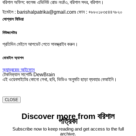
বরিশাল অফিস: কলেজ এভিনিউ রোড নং#৩, বরিশাল সদর, বরিশাল।
ইমেইল : barishalpatrika@gmail.com ফোন : +৮৮০১৮৩৫৪৪৭৮২০
সোশ্যাল মিডিয়া
নিউজলেটার
প্রতিদিন মেইলে আপডেট পেতে সাবস্ক্রাইব করুন।
মোবাইল অ্যাপস
অ্যান্ড্রয়েড
আইফোন
টেকনিক্যাল সাপোর্টঃ DewBrain
এই ওয়েবসাইটের কোনো লেখা, ছবি, ভিডিও অনুমতি ছাড়া ব্যবহার বেআইনি।
CLOSE
Discover more from বরিশাল
পত্রিকা
Subscribe now to keep reading and get access to the full
archive.