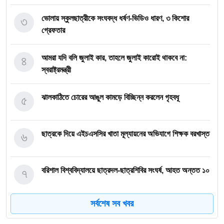
৩
ভোলায় স্কুলছাত্রীকে সংঘবদ্ধ ধর্ষণ-ভিডিও ধারণ, ৩ কিশোর
গ্রেফতার
৪
আমরা যদি বলি জুলাই কার, তাহলে জুলাই কারোই থাকবে না:
স্বরাষ্ট্রমন্ত্রী
৫
ঝালকাঠিতে চোরের আঙুল কামড়ে বিচ্ছিন্ন করলেন গৃহবধূ
৬
ছাত্রকে দিয়ে এইচএসসির খাতা মূল্যায়নের অভিযাগে শিক্ষক বরখাস্ত
৭
বরিশাল বিশ্ববিদ্যালয়ে ছাত্রদল-ছাত্রশিবির সংঘর্ষ, আহত অন্তত ১০
সর্বশেষ সব খবর
৮
বিএম কলেজে নানা আয়োজনে পালিত হলো জুলাই গণঅভ্যুত্থান
দিবস