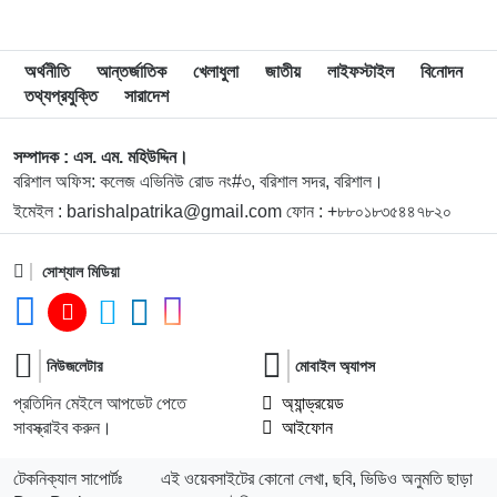
৯
বিএম কলেজে “শিবির” ট্যাগ দিয়ে জুলাইয়ের অনুষ্ঠান বন্ধের
অর্থনীতি
আন্তর্জাতিক
খেলাধুলা
জাতীয়
লাইফস্টাইল
বিনোদন
অভিযোগ ছাত্রদলের বিরুদ্ধে
তথ্যপ্রযুক্তি
সারাদেশ
১০
সরকারি বিএম কলেজ যুব রেড ক্রিসেন্টের অরিয়েন্টেশন ও নবীনবরণ
সম্পাদক : এস. এম. মহিউদ্দিন।
অনুষ্ঠিত
বরিশাল অফিস: কলেজ এভিনিউ রোড নং#৩, বরিশাল সদর, বরিশাল।
ইমেইল : barishalpatrika@gmail.com ফোন : +৮৮০১৮৩৫৪৪৭৮২০
১১
ডিগ্রি হলের ঝুঁকিপূর্ণ ভবন পরিদর্শনে বিএম কলেজ অধ্যক্ষ, দ্রুত
সংস্কারের নির্দেশনা
সোশ্যাল মিডিয়া
১২
বাকেরগঞ্জে বোমা বিস্ফোরণ, নারী-শিশুসহ দগ্ধ ৩
নিউজলেটার
মোবাইল অ্যাপস
১৩
ফের বিশ্ববাজারে স্বর্ণের দামে বড় লাফ
প্রতিদিন মেইলে আপডেট পেতে
অ্যান্ড্রয়েড
সাবস্ক্রাইব করুন।
আইফোন
১৪
জাপানকে হারিয়ে শেষ ষোলোতে ব্রাজিল
টেকনিক্যাল সাপোর্টঃ
এই ওয়েবসাইটের কোনো লেখা, ছবি, ভিডিও অনুমতি ছাড়া