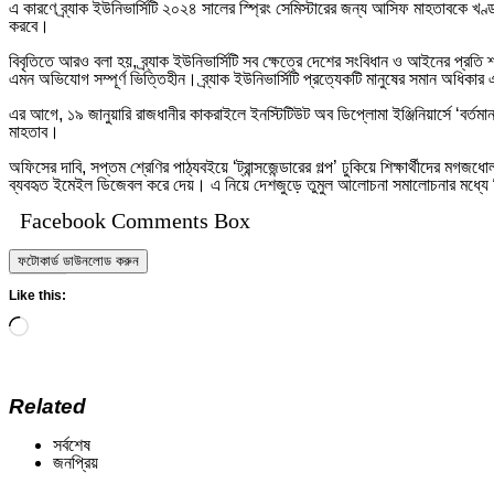
এ কারণে ব্র্যাক ইউনিভার্সিটি ২০২৪ সালের স্প্রিং সেমিস্টারের জন্য আসিফ মাহতাবকে খণ্ড
করবে।
বিবৃতিতে আরও বলা হয়, ব্র্যাক ইউনিভার্সিটি সব ক্ষেত্রে দেশের সংবিধান ও আইনের প্রতি 
এমন অভিযোগ সম্পূর্ণ ভিত্তিহীন। ব্র্যাক ইউনিভার্সিটি প্রত্যেকটি মানুষের সমান অধিকার
এর আগে, ১৯ জানুয়ারি রাজধানীর কাকরাইলে ইনস্টিটিউট অব ডিপ্লোমা ইঞ্জিনিয়ার্সে ‘বর্তমান
মাহতাব।
অফিসের দাবি, সপ্তম শ্রেণির পাঠ্যবইয়ে ‘ট্রান্সজেন্ডারের গল্প’ ঢুকিয়ে শিক্ষার্থীদের ম
ব্যবহৃত ইমেইল ডিজেবল করে দেয়। এ নিয়ে দেশজুড়ে তুমুল আলোচনা সমালোচনার মধ্যে শিক
Facebook Comments Box
ফটোকার্ড ডাউনলোড করুন
Like this:
Loading…
Related
সর্বশেষ
জনপ্রিয়