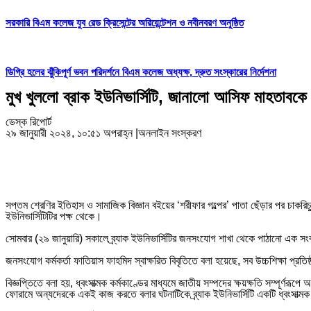
সরকারি বিএম কলেজ যুব রেড ক্রিসেন্টের অরিয়েন্টেশন ও নবীনবরণ অনুষ্ঠিত
ডিগ্রি হলের ঝুঁকিপূর্ণ ভবন পরিদর্শনে বিএম কলেজ অধ্যক্ষ, দ্রুত সংস্কারের নির্দেশনা
মুখ খুললো ব্রাক ইউনিভার্সিটি, জানালো আসিফ মাহতাবকে 
ডেস্ক রিপোর্ট
২৯ জানুয়ারী ২০২৪, ১০:৫১ অপরাহ্ন
|
অনলাইন সংস্করণ
সপ্তম শ্রেণির ইতিহাস ও সামাজিক বিজ্ঞান বইয়ের ‘শরীফার গল্পের’ পাতা ছেঁড়ার পর চাকরিচ
ইউনিভার্সিটিটির পক্ষ থেকে।
সোমবার (২৯ জানুয়ারি) সকালে ব্র্যাক ইউনিভার্সিটির জনসংযোগ শাখা থেকে পাঠানো এক সংব
জনসংযোগ কর্মকর্তা ফাতিয়াস ফাহমিদ স্বাক্ষরিত বিবৃতিতে বলা হয়েছে, সব উচ্চশিক্ষা প্রত
বিজ্ঞপ্তিতে বলা হয়, ধ্বংসাত্মক কর্মকাণ্ডের মাধ্যমে জাতীয় সম্পদের ক্ষয়ক্ষতি সম্পূর্ণরূপ
ফোরামে অন্যদেরকে একই কাজ করতে বলার ঘটনাটিকে ব্র্যাক ইউনিভার্সিটি একটি ধ্বংসাত