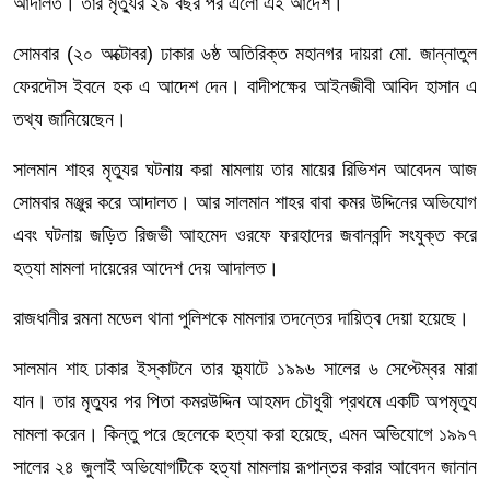
আদালত। তার মৃত্যুর ২৯ বছর পর এলো এই আদেশ।
সোমবার (২০ অক্টোবর) ঢাকার ৬ষ্ঠ অতিরিক্ত মহানগর দায়রা মো. জান্নাতুল
ফেরদৌস ইবনে হক এ আদেশ দেন। বাদীপক্ষের আইনজীবী আবিদ হাসান এ
তথ্য জানিয়েছেন।
সালমান শাহর মৃত্যুর ঘটনায় করা মামলায় তার মায়ের রিভিশন আবেদন আজ
সোমবার মঞ্জুর করে আদালত। আর সালমান শাহর বাবা কমর উদ্দিনের অভিযোগ
এবং ঘটনায় জড়িত রিজভী আহমেদ ওরফে ফরহাদের জবানবন্দি সংযুক্ত করে
হত্যা মামলা দায়েরের আদেশ দেয় আদালত।
রাজধানীর রমনা মডেল থানা পুলিশকে মামলার তদন্তের দায়িত্ব দেয়া হয়েছে।
সালমান শাহ ঢাকার ইস্কাটনে তার ফ্ল্যাটে ১৯৯৬ সালের ৬ সেপ্টেম্বর মারা
যান। তার মৃত্যুর পর পিতা কমরউদ্দিন আহমদ চৌধুরী প্রথমে একটি অপমৃত্যু
মামলা করেন। কিন্তু পরে ছেলেকে হত্যা করা হয়েছে, এমন অভিযোগে ১৯৯৭
সালের ২৪ জুলাই অভিযোগটিকে হত্যা মামলায় রূপান্তর করার আবেদন জানান