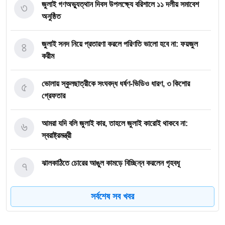
৩
জুলাই গণঅভ্যুত্থান দিবস উপলক্ষ্যে বরিশালে ১১ দলীয় সমাবেশ
অনুষ্ঠিত
৪
জুলাই সনদ নিয়ে প্রতারণা করলে পরিণতি ভালো হবে না: ফয়জুল
করীম
৫
ভোলায় স্কুলছাত্রীকে সংঘবদ্ধ ধর্ষণ-ভিডিও ধারণ, ৩ কিশোর
গ্রেফতার
৬
আমরা যদি বলি জুলাই কার, তাহলে জুলাই কারোই থাকবে না:
স্বরাষ্ট্রমন্ত্রী
৭
ঝালকাঠিতে চোরের আঙুল কামড়ে বিচ্ছিন্ন করলেন গৃহবধূ
সর্বশেষ সব খবর
৮
ছাত্রকে দিয়ে এইচএসসির খাতা মূল্যায়নের অভিযাগে শিক্ষক বরখাস্ত