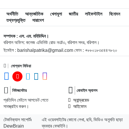
৯
বরিশাল বিশ্ববিদ্যালয়ে ছাত্রদল-ছাত্রশিবির সংঘর্ষ, আহত অন্তত ১০
অর্থনীতি
আন্তর্জাতিক
খেলাধুলা
জাতীয়
লাইফস্টাইল
বিনোদন
তথ্যপ্রযুক্তি
সারাদেশ
১০
বিএম কলেজে নানা আয়োজনে পালিত হলো জুলাই গণঅভ্যুত্থান
দিবস
সম্পাদক : এস. এম. মহিউদ্দিন।
বরিশাল অফিস: কলেজ এভিনিউ রোড নং#৩, বরিশাল সদর, বরিশাল।
ইমেইল : barishalpatrika@gmail.com ফোন : +৮৮০১৮৩৫৪৪৭৮২০
১১
বিএম কলেজে “শিবির” ট্যাগ দিয়ে জুলাইয়ের অনুষ্ঠান বন্ধের
অভিযোগ ছাত্রদলের বিরুদ্ধে
সোশ্যাল মিডিয়া
১২
সরকারি বিএম কলেজ যুব রেড ক্রিসেন্টের অরিয়েন্টেশন ও নবীনবরণ
অনুষ্ঠিত
নিউজলেটার
মোবাইল অ্যাপস
১৩
ডিগ্রি হলের ঝুঁকিপূর্ণ ভবন পরিদর্শনে বিএম কলেজ অধ্যক্ষ, দ্রুত
প্রতিদিন মেইলে আপডেট পেতে
অ্যান্ড্রয়েড
সংস্কারের নির্দেশনা
সাবস্ক্রাইব করুন।
আইফোন
১৪
বাকেরগঞ্জে বোমা বিস্ফোরণ, নারী-শিশুসহ দগ্ধ ৩
টেকনিক্যাল সাপোর্টঃ
এই ওয়েবসাইটের কোনো লেখা, ছবি, ভিডিও অনুমতি ছাড়া
DewBrain
ব্যবহার বেআইনি।