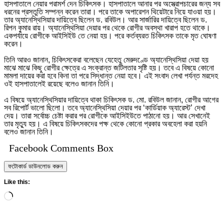
হাসপাতালে নেয়ার পরামর্শ দেন চিকিৎসক। হাসপাতালে আনার পর অস্ত্রোপ
চা
রের জন্য সব
ধরনের প্রস্তুতি সম্পন্ন করেন তারা। পরে তাকে অপারেশন থিয়েটারে নিয়ে যাওয়া হয়।
তার অ্যানেস্থিসিয়ার দায়িত্বে ছিলেন ড. রবিউল। আর সার্জারির দায়িত্বে ছিলেন ড.
রিপন কুমার রায়। অ্যানেস্থিসিয়া দেয়ার পর থেকে রোগীর অবস্থা খারাপ হতে থাকে।
একপর্যায়ে রোগীকে আইসিইউ তে নেয়া হয়। পরে কর্তব্যরত চিকিৎসক তাকে মৃত ঘোষণা
করেন।
তিনি আরও জানান, চিকিৎসকেরা বলেছেন যেহেতু মেরুদণ্ডে অ্যানেস্থিসিয়া দেয়া হয়
মাঝে মাঝে কিছু রোগীর ক্ষেত্রে এ সংক্রান্ত জটিলতার সৃষ্টি হয়। তবে এ বিষয়ে কোনো
মামলা দায়ের করা হবে কিনা তা পরে সিদ্ধান্ত নেয়া হবে। এই সংবাদ লেখা পর্যন্ত মরদেহ
ওই হাসপাতালেই রয়েছে বলেও জানান তিনি।
এ বিষয়ে অ্যানেস্থিসিয়ার দায়িত্বে থাকা চিকিৎসক ড. মো. রবিউল জানান, রোগীর আগের
সব রিপোর্ট ভালো ছিলো। তবে অ্যানেস্থিসিয়া দেয়ার পর ‘কার্ডিয়াক অ্যারেস্ট’ দেখা
দেয়। তারা সর্বোচ্চ চেষ্টা করার পর রোগীকে আইসিইউতে পাঠানো হয়। আর সেখানেই
তার মৃত্যু হয়। এ বিষয়ে চিকিৎসকদের পক্ষ থেকে কোনো প্রকার অবহেলা করা হয়নি
বলেও জানান তিনি।
Facebook Comments Box
ফটোকার্ড ডাউনলোড করুন
Like this:
Loading…