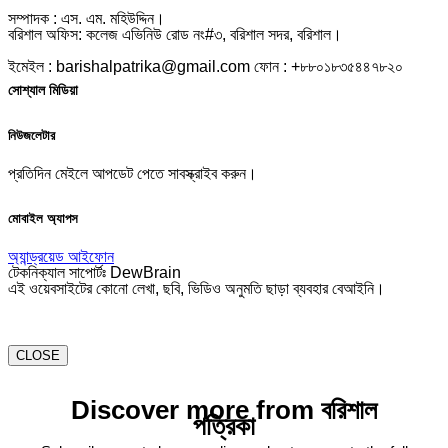
সম্পাদক : এস. এম. মহিউদ্দিন।
বরিশাল অফিস: কলেজ এভিনিউ রোড নং#৩, বরিশাল সদর, বরিশাল।
ইমেইল : barishalpatrika@gmail.com ফোন : +৮৮০১৮৩৫৪৪৭৮২০
সোশ্যাল মিডিয়া
নিউজলেটার
প্রতিদিন মেইলে আপডেট পেতে সাবস্ক্রাইব করুন।
মোবাইল অ্যাপস
অ্যান্ড্রয়েড
আইফোন
টেকনিক্যাল সাপোর্টঃ DewBrain
এই ওয়েবসাইটের কোনো লেখা, ছবি, ভিডিও অনুমতি ছাড়া ব্যবহার বেআইনি।
CLOSE
Discover more from বরিশাল
পত্রিকা