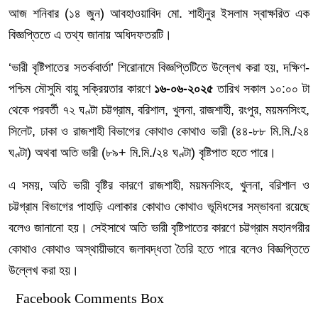
আজ শনিবার (১৪ জুন) আবহাওয়াবিদ মো. শাহীনুর ইসলাম স্বাক্ষরিত এক
বিজ্ঞপ্তিতে এ তথ্য জানায় অধিদফতরটি।
‘ভারী বৃষ্টিপাতের সতর্কবার্তা’ শিরোনামে বিজ্ঞপ্তিটিতে উল্লেখ করা হয়, দক্ষিণ-
পশ্চিম মৌসুমি বায়ু সক্রিয়তার কারণে
১৬-০৬-২০২৫
তারিখ সকাল ১০:০০ টা
থেকে পরবর্তী ৭২ ঘণ্টা চট্টগ্রাম, বরিশাল, খুলনা, রাজশাহী, রংপুর, ময়মনসিংহ,
সিলেট, ঢাকা ও রাজশাহী বিভাগের কোথাও কোথাও ভারী (৪৪-৮৮ মি.মি./২৪
ঘণ্টা) অথবা অতি ভারী (৮৯+ মি.মি./২৪ ঘণ্টা) বৃষ্টিপাত হতে পারে।
এ সময়, অতি ভারী বৃষ্টির কারণে রাজশাহী, ময়মনসিংহ, খুলনা, বরিশাল ও
চট্টগ্রাম বিভাগের পাহাড়ি এলাকার কোথাও কোথাও ভূমিধসের সম্ভাবনা রয়েছে
বলেও জানানো হয়। সেইসাথে অতি ভারী বৃষ্টিপাতের কারণে চট্টগ্রাম মহানগরীর
কোথাও কোথাও অস্থায়ীভাবে জলাবদ্ধতা তৈরি হতে পারে বলেও বিজ্ঞপ্তিতে
উল্লেখ করা হয়।
Facebook Comments Box