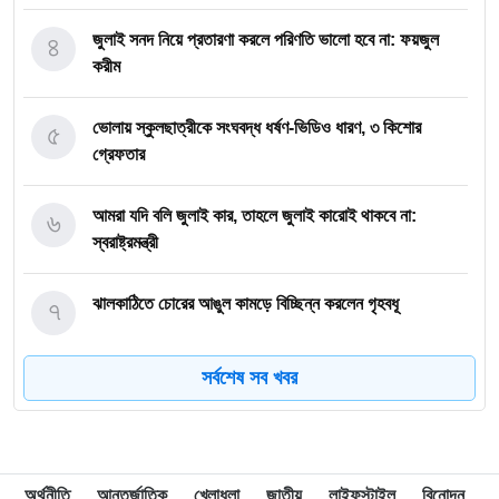
৪
জুলাই সনদ নিয়ে প্রতারণা করলে পরিণতি ভালো হবে না: ফয়জুল
করীম
৫
ভোলায় স্কুলছাত্রীকে সংঘবদ্ধ ধর্ষণ-ভিডিও ধারণ, ৩ কিশোর
গ্রেফতার
৬
আমরা যদি বলি জুলাই কার, তাহলে জুলাই কারোই থাকবে না:
স্বরাষ্ট্রমন্ত্রী
৭
ঝালকাঠিতে চোরের আঙুল কামড়ে বিচ্ছিন্ন করলেন গৃহবধূ
সর্বশেষ সব খবর
৮
ছাত্রকে দিয়ে এইচএসসির খাতা মূল্যায়নের অভিযাগে শিক্ষক বরখাস্ত
৯
বরিশাল বিশ্ববিদ্যালয়ে ছাত্রদল-ছাত্রশিবির সংঘর্ষ, আহত অন্তত ১০
অর্থনীতি
আন্তর্জাতিক
খেলাধুলা
জাতীয়
লাইফস্টাইল
বিনোদন