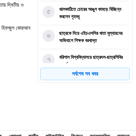
িতায় দ্বিতীয় ও
৫
ঝালকাঠিতে চোরের আঙুল কামড়ে বিচ্ছিন্ন
করলেন গৃহবধূ
তিক হিফজুল কোরআন
৬
ছাত্রকে দিয়ে এইচএসসির খাতা মূল্যায়নের
অভিযাগে শিক্ষক বরখাস্ত
৭
বরিশাল বিশ্ববিদ্যালয়ে ছাত্রদল-ছাত্রশিবির
সংঘর্ষ, আহত অন্তত ১০
সর্বশেষ সব খবর
৮
বিএম কলেজে নানা আয়োজনে পালিত হলো
জুলাই গণঅভ্যুত্থান দিবস
৯
বিএম কলেজে “শিবির” ট্যাগ দিয়ে জুলাইয়ের
অনুষ্ঠান বন্ধের অভিযোগ ছাত্রদলের বিরুদ্ধে
১০
সরকারি বিএম কলেজ যুব রেড ক্রিসেন্টের