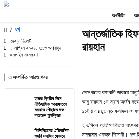
অর্থনীতি
আন্
/
ধর্ম
আন্তর্জাতিক হি
ডেস্ক রিপোর্ট
রায়হান
৮ এপ্রিল ২০২৪, ২:১৩ অপরাহ্ন
অনলাইন সংস্করণ
এ সম্পর্কিত আরও খবর
সেনেগালের রাজধানী ডাকারে অন
হজের দ্বিতীয় দিনে
আবু রায়হান ১ম স্থান অর্জন কর
ঐতিহাসিক আরাফাতের
ময়দানে পৌঁছাতে শুরু
১০টায় এর চূড়ান্ত ফলাফল ঘোষ
করেছেন মুসল্লিরা
২ এপ্রিল প্রতিযোগিতায় অংশগ্রহ
ফিলিস্তিনের ঐতিহাসিক
মাদরাসার একজন শিক্ষার্থী। গত
ওমরি মসজিদ যেভাবে