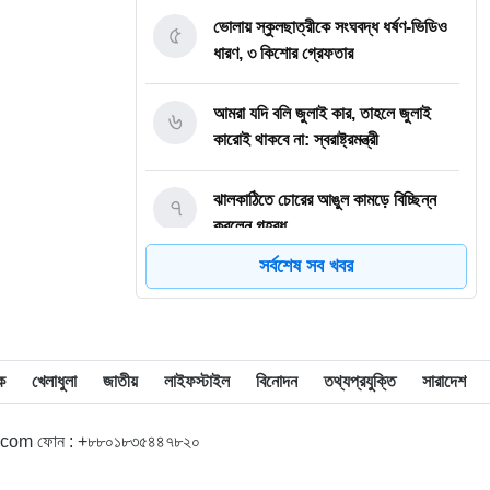
৫
ভোলায় স্কুলছাত্রীকে সংঘবদ্ধ ধর্ষণ-ভিডিও
ধারণ, ৩ কিশোর গ্রেফতার
৬
আমরা যদি বলি জুলাই কার, তাহলে জুলাই
কারোই থাকবে না: স্বরাষ্ট্রমন্ত্রী
৭
ঝালকাঠিতে চোরের আঙুল কামড়ে বিচ্ছিন্ন
করলেন গৃহবধূ
সর্বশেষ সব খবর
৮
ছাত্রকে দিয়ে এইচএসসির খাতা মূল্যায়নের
অভিযাগে শিক্ষক বরখাস্ত
৯
বরিশাল বিশ্ববিদ্যালয়ে ছাত্রদল-ছাত্রশিবির
ক
খেলাধুলা
জাতীয়
লাইফস্টাইল
বিনোদন
তথ্যপ্রযুক্তি
সারাদেশ
সংঘর্ষ, আহত অন্তত ১০
l.com ফোন : +৮৮০১৮৩৫৪৪৭৮২০
১০
বিএম কলেজে নানা আয়োজনে পালিত হলো
জুলাই গণঅভ্যুত্থান দিবস