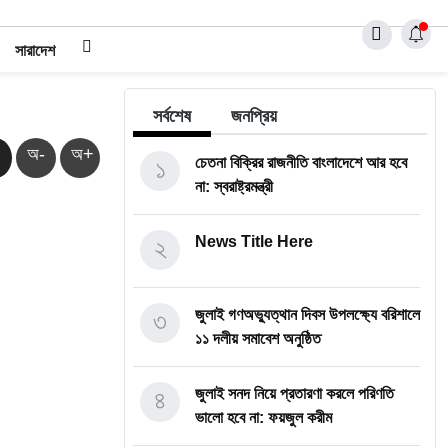
সারাদেশ
সর্বশেষ
জনপ্রিয়
অ-
অ+
১
চেতনা বিক্রির রাজনীতি বাংলাদেশে আর হবে
না: স্বরাষ্ট্রমন্ত্রী
২
News Title Here
৩
জুলাই গণঅভ্যুত্থান দিবস উপলক্ষ্যে বরিশালে
১১ দলীয় সমাবেশ অনুষ্ঠিত
৪
জুলাই সনদ নিয়ে প্রতারণা করলে পরিণতি
ভালো হবে না: ফয়জুল করীম