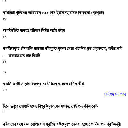
১৫
কাউনিয়া পুলিশের অভিযানে ৮০০ পিস ইয়াবাসহ মাদক বিক্রেতা গ্রেপ্তার
১৬
অপরিবর্তিত থাকছে বরিশাল সিটির অটো ভাড়া
১৭
বানারীপাড়ায় চাঁদাবাজি মামলায় বহিষ্কৃত যুবদল নেতা ওয়াসিম মৃধা গ্রেফতার, বাদীর দাবি
—‘মামলায় তার নাম দিইনি’
১৮
১৯
বাড়তি অটো ভাড়ার বিরুদ্ধে মাঠে বিএম কলেজের শিক্ষার্থীরা
২০
সর্বশেষ সব খবর
দিনে দুপুরে লোপাট হচ্ছে বিশ্ববিদ্যালয়ের সম্পদ, নেই তদারকির কেউ
১
বরিশালের সঙ্গে রেল যোগাযোগ প্রতিষ্ঠার উদ্যোগ নেওয়া হচ্ছে: পানিসম্পদ প্রতিমন্ত্রী