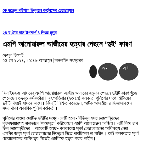
কে হচ্ছেন বরিশাল উন্নয়ন কর্তৃপক্ষের চেয়ারম্যান
২৪ ঘণ্টায় হাম উপসর্গে ৪ শিশুর মৃত্যু
এমপি আনোয়ারুল আজীমের হত্যার পেছনে ‘দুই’ কারণ
ডেস্ক রিপোর্ট
২৪ মে ২০২৪, ১২:৪৬ অপরাহ্ন
|
অনলাইন সংস্করণ
অ-
অ+
ঝিনাইদহ-৪ আসনের এমপি আনোয়ারুল আজীম আনারের হত্যার পেছনে দুইটি কারণ খুঁজে
পেয়েছেন তদন্ত কর্মকর্তারা। বৃহস্পতিবার (২৩ মে) কলকাতা পুলিশের সাথে মিটিংয়ের
দুইটি বিষয়ই সামনে আসে। বিষয়টি নিশ্চিত করেছেন, আটক আসামীদের জিজ্ঞাসাবাদের
সময় থাকা একাধিক পুলিশ কর্মকর্তা।
পুলিশের পাওয়া মোটিভ দুইটির মধ্যে একটি হলো- বিভিন্ন সময় চরমপন্থিদের
ক্রসফায়ারসহ নানাভাবে ‘শায়েস্তা’ করিয়েছেন এমপি আনোয়ারুল আজিম। এটি নিয়ে রাগ
ছিল চরমপন্থীদের। আরেকটি হচ্ছে- কলকাতায় স্বর্ণ চোরাচালানের আধিপত্য নেয়া।
এমপির জন্য স্বর্ণ চোরাচালানের নিয়ন্ত্রণ নিতে পারছিলেন না শাহীন। তাই কলকাতায় স্বর্ণ
চোরাচালানের আধিপত্য নিতেই এমপিকে হত্যা করায় শাহীন।