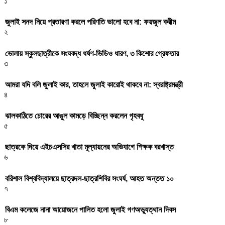
১
জুলাই সনদ নিয়ে প্রতারণা করলে পরিণতি ভালো হবে না: ফয়জুল করীম
২
ভোলায় স্কুলছাত্রীকে সংঘবদ্ধ ধর্ষণ-ভিডিও ধারণ, ৩ কিশোর গ্রেফতার
৩
আমরা যদি বলি জুলাই কার, তাহলে জুলাই কারোই থাকবে না: স্বরাষ্ট্রমন্ত্রী
৪
ঝালকাঠিতে চোরের আঙুল কামড়ে বিচ্ছিন্ন করলেন গৃহবধূ
৫
ছাত্রকে দিয়ে এইচএসসির খাতা মূল্যায়নের অভিযাগে শিক্ষক বরখাস্ত
৬
বরিশাল বিশ্ববিদ্যালয়ে ছাত্রদল-ছাত্রশিবির সংঘর্ষ, আহত অন্তত ১০
৭
বিএম কলেজে নানা আয়োজনে পালিত হলো জুলাই গণঅভ্যুত্থান দিবস
৮