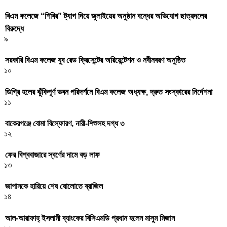
বিএম কলেজে “শিবির” ট্যাগ দিয়ে জুলাইয়ের অনুষ্ঠান বন্ধের অভিযোগ ছাত্রদলের
বিরুদ্ধে
৯
সরকারি বিএম কলেজ যুব রেড ক্রিসেন্টের অরিয়েন্টেশন ও নবীনবরণ অনুষ্ঠিত
১০
ডিগ্রি হলের ঝুঁকিপূর্ণ ভবন পরিদর্শনে বিএম কলেজ অধ্যক্ষ, দ্রুত সংস্কারের নির্দেশনা
১১
বাকেরগঞ্জে বোমা বিস্ফোরণ, নারী-শিশুসহ দগ্ধ ৩
১২
ফের বিশ্ববাজারে স্বর্ণের দামে বড় লাফ
১৩
জাপানকে হারিয়ে শেষ ষোলোতে ব্রাজিল
১৪
আল-আরাফাহ্ ইসলামী ব্যাংকের বিসিএমডি প্রধান হলেন মাসুম মিজান