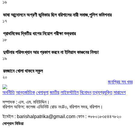
১৬
ভাষা আন্দোলনে অগ্রণী ভূমিকায় ছিল বরিশালের নারী সমাজ,পুলিশ কমিশনার
১৭
প্রাথমিকের দ্বিতীয় ধাপের নিয়োগ পরীক্ষা শুক্রবার
১৮
দুর্ঘটনার পরিসংখ্যান আর প্রকাশ করবে না ইলিয়াস কাঞ্চনের নিসচা
১৯
রমজানে খোলা থাকবে স্কুল
২০
জনপ্রিয় সব খবর
অর্থনীতি
আন্তর্জাতিক
খেলাধুলা
জাতীয়
লাইফস্টাইল
বিনোদন
তথ্যপ্রযুক্তি
সারাদেশ
সম্পাদক : এস. এম. মহিউদ্দিন।
বরিশাল অফিস: কলেজ এভিনিউ রোড নং#৩, বরিশাল সদর, বরিশাল।
ইমেইল : barishalpatrika@gmail.com ফোন : +৮৮০১৮৩৫৪৪৭৮২০
সোশ্যাল মিডিয়া