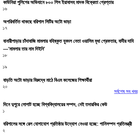
কাউনিয়া পুলিশের অভিযানে ৮০০ পিস ইয়াবাসহ মাদক বিক্রেতা গ্রেপ্তার
১৬
অপরিবর্তিত থাকছে বরিশাল সিটির অটো ভাড়া
১৭
বানারীপাড়ায় চাঁদাবাজি মামলায় বহিষ্কৃত যুবদল নেতা ওয়াসিম মৃধা গ্রেফতার, বাদীর দাবি
—‘মামলায় তার নাম দিইনি’
১৮
১৯
বাড়তি অটো ভাড়ার বিরুদ্ধে মাঠে বিএম কলেজের শিক্ষার্থীরা
২০
সর্বশেষ সব খবর
দিনে দুপুরে লোপাট হচ্ছে বিশ্ববিদ্যালয়ের সম্পদ, নেই তদারকির কেউ
১
বরিশালের সঙ্গে রেল যোগাযোগ প্রতিষ্ঠার উদ্যোগ নেওয়া হচ্ছে: পানিসম্পদ প্রতিমন্ত্রী
২