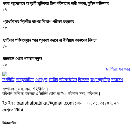
ভাষা আন্দোলনে অগ্রণী ভূমিকায় ছিল বরিশালের নারী সমাজ,পুলিশ কমিশনার
১৭
প্রাথমিকের দ্বিতীয় ধাপের নিয়োগ পরীক্ষা শুক্রবার
১৮
দুর্ঘটনার পরিসংখ্যান আর প্রকাশ করবে না ইলিয়াস কাঞ্চনের নিসচা
১৯
রমজানে খোলা থাকবে স্কুল
২০
জনপ্রিয় সব খবর
অর্থনীতি
আন্তর্জাতিক
খেলাধুলা
জাতীয়
লাইফস্টাইল
বিনোদন
তথ্যপ্রযুক্তি
সারাদেশ
সম্পাদক : এস. এম. মহিউদ্দিন।
বরিশাল অফিস: কলেজ এভিনিউ রোড নং#৩, বরিশাল সদর, বরিশাল।
ইমেইল : barishalpatrika@gmail.com ফোন : +৮৮০১৮৩৫৪৪৭৮২০
সোশ্যাল মিডিয়া
নিউজলেটার