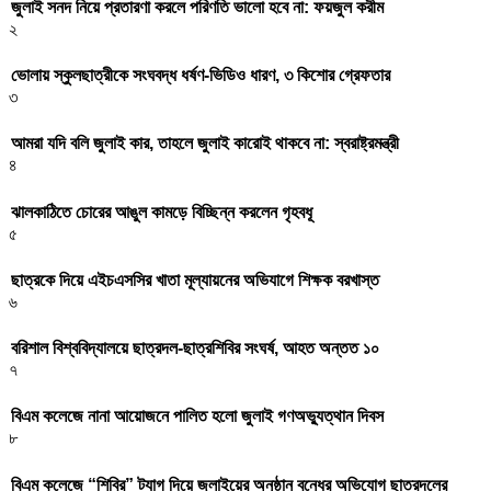
জুলাই সনদ নিয়ে প্রতারণা করলে পরিণতি ভালো হবে না: ফয়জুল করীম
২
ভোলায় স্কুলছাত্রীকে সংঘবদ্ধ ধর্ষণ-ভিডিও ধারণ, ৩ কিশোর গ্রেফতার
৩
আমরা যদি বলি জুলাই কার, তাহলে জুলাই কারোই থাকবে না: স্বরাষ্ট্রমন্ত্রী
৪
ঝালকাঠিতে চোরের আঙুল কামড়ে বিচ্ছিন্ন করলেন গৃহবধূ
৫
ছাত্রকে দিয়ে এইচএসসির খাতা মূল্যায়নের অভিযাগে শিক্ষক বরখাস্ত
৬
বরিশাল বিশ্ববিদ্যালয়ে ছাত্রদল-ছাত্রশিবির সংঘর্ষ, আহত অন্তত ১০
৭
বিএম কলেজে নানা আয়োজনে পালিত হলো জুলাই গণঅভ্যুত্থান দিবস
৮
বিএম কলেজে “শিবির” ট্যাগ দিয়ে জুলাইয়ের অনুষ্ঠান বন্ধের অভিযোগ ছাত্রদলের