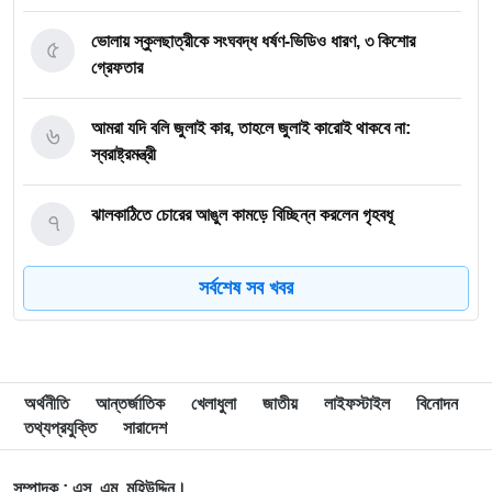
৫
ভোলায় স্কুলছাত্রীকে সংঘবদ্ধ ধর্ষণ-ভিডিও ধারণ, ৩ কিশোর
গ্রেফতার
৬
আমরা যদি বলি জুলাই কার, তাহলে জুলাই কারোই থাকবে না:
স্বরাষ্ট্রমন্ত্রী
৭
ঝালকাঠিতে চোরের আঙুল কামড়ে বিচ্ছিন্ন করলেন গৃহবধূ
সর্বশেষ সব খবর
৮
ছাত্রকে দিয়ে এইচএসসির খাতা মূল্যায়নের অভিযাগে শিক্ষক বরখাস্ত
৯
বরিশাল বিশ্ববিদ্যালয়ে ছাত্রদল-ছাত্রশিবির সংঘর্ষ, আহত অন্তত ১০
অর্থনীতি
আন্তর্জাতিক
খেলাধুলা
জাতীয়
লাইফস্টাইল
বিনোদন
তথ্যপ্রযুক্তি
সারাদেশ
১০
বিএম কলেজে নানা আয়োজনে পালিত হলো জুলাই গণঅভ্যুত্থান
দিবস
সম্পাদক : এস. এম. মহিউদ্দিন।