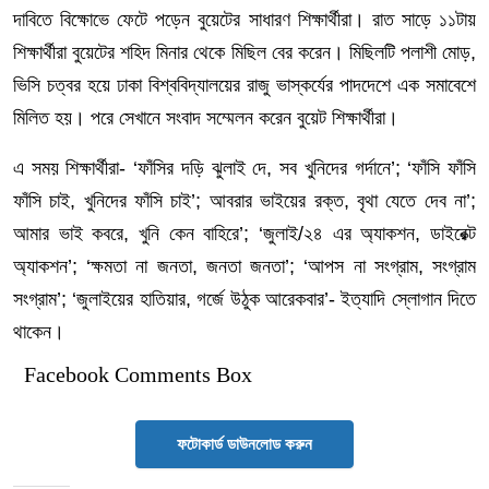
দাবিতে বিক্ষোভে ফেটে পড়েন বুয়েটের সাধারণ শিক্ষার্থীরা। রাত সাড়ে ১১টায়
শিক্ষার্থীরা বুয়েটের শহিদ মিনার থেকে মিছিল বের করেন। মিছিলটি পলাশী মোড়,
ভিসি চত্বর হয়ে ঢাকা বিশ্ববিদ্যালয়ের রাজু ভাস্কর্যের পাদদেশে এক সমাবেশে
মিলিত হয়। পরে সেখানে সংবাদ সম্মেলন করেন বুয়েট শিক্ষার্থীরা।
এ সময় শিক্ষার্থীরা- ‘ফাঁসির দড়ি ঝুলাই দে, সব খুনিদের গর্দানে’; ‘ফাঁসি ফাঁসি
ফাঁসি চাই, খুনিদের ফাঁসি চাই’; আবরার ভাইয়ের রক্ত, বৃথা যেতে দেব না’;
আমার ভাই কবরে, খুনি কেন বাহিরে’; ‘জুলাই/২৪ এর অ্যাকশন, ডাইরেক্ট
অ্যাকশন’; ‘ক্ষমতা না জনতা, জনতা জনতা’; ‘আপস না সংগ্রাম, সংগ্রাম
সংগ্রাম’; ‘জুলাইয়ের হাতিয়ার, গর্জে উঠুক আরেকবার’- ইত্যাদি স্লোগান দিতে
থাকেন।
Facebook Comments Box
ফটোকার্ড ডাউনলোড করুন