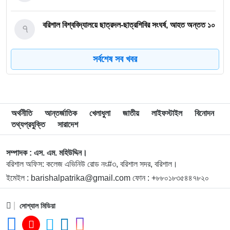
৭
বরিশাল বিশ্ববিদ্যালয়ে ছাত্রদল-ছাত্রশিবির সংঘর্ষ, আহত অন্তত ১০
সর্বশেষ সব খবর
৮
বিএম কলেজে নানা আয়োজনে পালিত হলো জুলাই গণঅভ্যুত্থান
দিবস
৯
বিএম কলেজে “শিবির” ট্যাগ দিয়ে জুলাইয়ের অনুষ্ঠান বন্ধের
অর্থনীতি
আন্তর্জাতিক
খেলাধুলা
জাতীয়
লাইফস্টাইল
বিনোদন
অভিযোগ ছাত্রদলের বিরুদ্ধে
তথ্যপ্রযুক্তি
সারাদেশ
১০
সরকারি বিএম কলেজ যুব রেড ক্রিসেন্টের অরিয়েন্টেশন ও নবীনবরণ
সম্পাদক : এস. এম. মহিউদ্দিন।
অনুষ্ঠিত
বরিশাল অফিস: কলেজ এভিনিউ রোড নং#৩, বরিশাল সদর, বরিশাল।
ইমেইল : barishalpatrika@gmail.com ফোন : +৮৮০১৮৩৫৪৪৭৮২০
১১
ডিগ্রি হলের ঝুঁকিপূর্ণ ভবন পরিদর্শনে বিএম কলেজ অধ্যক্ষ, দ্রুত
সংস্কারের নির্দেশনা
সোশ্যাল মিডিয়া
১২
বাকেরগঞ্জে বোমা বিস্ফোরণ, নারী-শিশুসহ দগ্ধ ৩