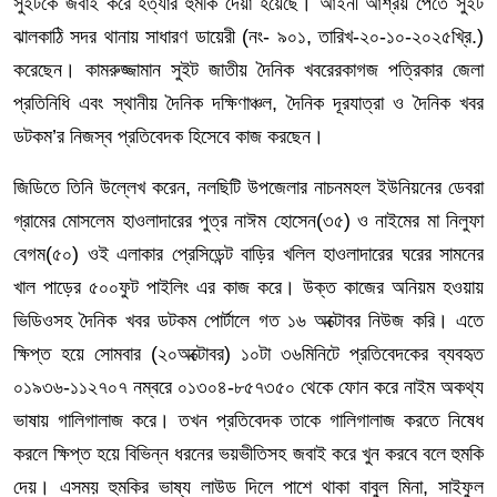
সুইটকে জবাই করে হত্যার হুমকি দেয়া হয়েছে। আইনী আশ্রয় পেতে সুইট
ঝালকাঠি সদর থানায় সাধারণ ডায়েরী (নং- ৯০১, তারিখ-২০-১০-২০২৫খ্রি.)
করেছেন। কামরুজ্জামান সুইট জাতীয় দৈনিক খবরেরকাগজ পত্রিকার জেলা
প্রতিনিধি এবং স্থানীয় দৈনিক দক্ষিণাঞ্চল, দৈনিক দূরযাত্রা ও দৈনিক খবর
ডটকম’র নিজস্ব প্রতিবেদক হিসেবে কাজ করছেন।
জিডিতে তিনি উল্লেখ করেন, নলছিটি উপজেলার নাচনমহল ইউনিয়নের ডেবরা
গ্রামের মোসলেম হাওলাদারের পুত্র নাঈম হোসেন(৩৫) ও নাইমের মা নিলুফা
বেগম(৫০) ওই এলাকার প্রেসিডেন্ট বাড়ির খলিল হাওলাদারের ঘরের সামনের
খাল পাড়ের ৫০০ফুট পাইলিং এর কাজ করে। উক্ত কাজের অনিয়ম হওয়ায়
ভিডিওসহ দৈনিক খবর ডটকম পোর্টালে গত ১৬ অক্টোবর নিউজ করি। এতে
ক্ষিপ্ত হয়ে সোমবার (২০অক্টোবর) ১০টা ৩৬মিনিটে প্রতিবেদকের ব্যবহৃত
০১৯৩৬-১১২৭০৭ নম্বরে ০১৩০৪-৮৫৭৩৫০ থেকে ফোন করে নাইম অকথ্য
ভাষায় গালিগালাজ করে। তখন প্রতিবেদক তাকে গালিগালাজ করতে নিষেধ
করলে ক্ষিপ্ত হয়ে বিভিন্ন ধরনের ভয়ভীতিসহ জবাই করে খুন করবে বলে হুমকি
দেয়। এসময় হুমকির ভাষ্য লাউড দিলে পাশে থাকা বাবুল মিনা, সাইফুল