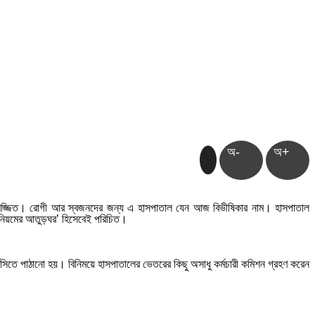
অ-
অ+
িতে নিমজ্জিত। রোগী আর স্বজনদের জন্য এ হাসপাতাল যেন আজ বিভীষিকার নাম। হাসপাতাল
ন ‘অনিয়মের আতুড়ঘর’ হিসেবেই পরিচিত।
মেসিতে পাঠানো হয়। বিনিময়ে হাসপাতালের ভেতরের কিছু অসাধু কর্মচারী কমিশন গ্রহণ করেন