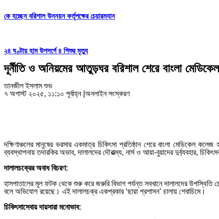
কে হচ্ছেন বরিশাল উন্নয়ন কর্তৃপক্ষের চেয়ারম্যান
২৪ ঘণ্টায় হাম উপসর্গে ৪ শিশুর মৃত্যু
দূর্নীতি ও অনিয়মের আতুড়ঘর বরিশাল শেরে বাংলা মেডিকেল
তানজীল ইসলাম শুভ
৭ অগাস্ট ২০২৫, ১১:১০ পূর্বাহ্ন
|
অনলাইন সংস্করণ
দক্ষিণাঞ্চলের মানুষের ভরসার একমাত্র চিকিৎসা প্রতিষ্ঠান শেরে বাংলা মেডিকেল কল
ব্যবস্থাপনায় তদারকির অভাব, দালালদের দৌরাত্ম্য, নার্স ও আয়া-বুয়াদের দুর্ব্যবহার, 
দালালচক্রের অবাধ বিচরণ:
হাসপাতালের মূল ফটক থেকে শুরু করে জরুরি বিভাগ পর্যন্ত সবখানে দালালদের উপস্থিতি চ
বলে অভিযোগ রয়েছে। এই দালালচক্র একপ্রকার ‘ছায়া প্রশাসন’ চালায় শেবাচিমে।
চিকিৎসাসেবায় দায়সারা মনোভাব: