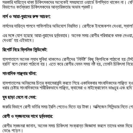
সরকারি দায়িত্বে থাকা চিকিৎসকদের অনেকেই সময়মতো ওয়ার্ডে উপস্থিত থাকেন না। বেশ
বিভাগেও কর্তব্যরত চিকিৎসকদের আন্তরিকতার অভাব প্রকট।
নার্স ও আয়া-বুয়াদের রুক্ষ আচরণ:
নার্সদের দায়িত্ব পালনে গাফিলতির অভিযোগ নিয়মিত। রোগীকে ইনজেকশন দেওয়া, স্যালাইন
এর সঙ্গে যোগ হয়েছে আয়া-বুয়াদের দুর্ব্যবহার। অনেক সময় রোগীর পরিবারকে ধমক দেওয়া, 
দেওয়া’ হয় এইভাবে।
রিপোর্ট নিয়ে ক্লিনিক সিন্ডিকেট:
হাসপাতালে অনেক ল্যাব সুবিধা থাকলেও রোগীদের ‘নির্দিষ্ট’ কিছু ক্লিনিকে পাঠানো হয় 
হয়নি’ বলে ফেরত পাঠানো হয়। এতে করে রোগীর যেমন সময় নষ্ট হয়, তেমনি চিকিৎসা নিয়েও
সাংবাদিক লাঞ্ছনার ঘটনা:
হাসপাতালের অনিয়মের চিত্র ক্যামেরাবন্দি করতে গিয়ে একাধিকবার সাংবাদিকদের লাঞ্ছিত
ধরার চেষ্টায় সাংবাদিকদের শারীরিকভাবে লাঞ্ছিত, ক্যামেরা ও মাইক্রোফোন ভাঙচুর এবং ছব
ঘুষ ছাড়া মেলে না সেবা:
জরুরি বিভাগে রোগী ভর্তির সময় ট্রলি পেতেও দিতে হয় টাকা। অক্সিজেন সিলিন্ডার নিতে গ
রোগী ও স্বজনদের সাথে দুর্ব্যবহার:
রোগীর স্বজনরা জানান, অনেক সময় চিকিৎসা সংক্রান্ত জিজ্ঞাসা করলে তাদের ধমক দিয়
ভেঙে পড়েন।