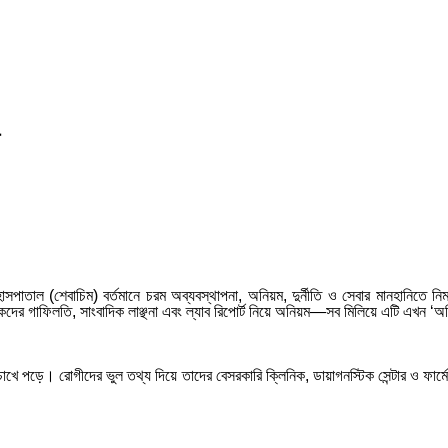
েজ হাসপাতাল (শেবাচিম) বর্তমানে চরম অব্যবস্থাপনা, অনিয়ম, দুর্নীতি ও সেবার মানহান
চিকিৎসকদের গাফিলতি, সাংবাদিক লাঞ্ছনা এবং ল্যাব রিপোর্ট নিয়ে অনিয়ম—সব মিলিয়ে এটি এখ
োখে পড়ে। রোগীদের ভুল তথ্য দিয়ে তাদের বেসরকারি ক্লিনিক, ডায়াগনস্টিক সেন্টার ও ফার্