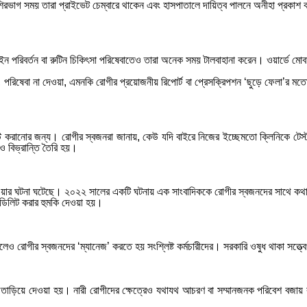
িরভাগ সময় তারা প্রাইভেট চেম্বারে থাকেন এবং হাসপাতালে দায়িত্ব পালনে অনীহা প্রকা
 পরিবর্তন বা রুটিন চিকিৎসা পরিষেবাতেও তারা অনেক সময় টালবাহানা করেন। ওয়ার্ডে মোব
পরিষেবা না দেওয়া, এমনকি রোগীর প্রয়োজনীয় রিপোর্ট বা প্রেসক্রিপশন ‘ছুড়ে ফেলা’র মতো
টেস্ট করানোর জন্য। রোগীর স্বজনরা জানায়, কেউ যদি বাইরে নিজের ইচ্ছেমতো ক্লিনিকে টেস
 বিভ্রান্তি তৈরি হয়।
 হওয়ার ঘটনা ঘটেছে। ২০২২ সালের একটি ঘটনায় এক সাংবাদিককে রোগীর স্বজনদের সাথে কথা 
ি ডিলিট করার হুমকি দেওয়া হয়।
েলেও রোগীর স্বজনদের ‘ম্যানেজ’ করতে হয় সংশ্লিষ্ট কর্মচারীদের। সরকারি ওষুধ থাকা সত্
ে তাড়িয়ে দেওয়া হয়। নারী রোগীদের ক্ষেত্রেও যথাযথ আচরণ বা সম্মানজনক পরিবেশ বজায় 