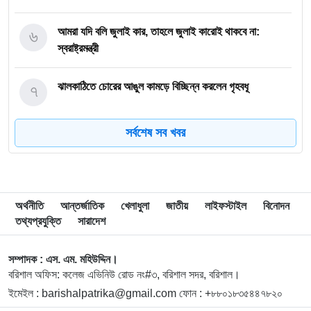
৬
আমরা যদি বলি জুলাই কার, তাহলে জুলাই কারোই থাকবে না:
স্বরাষ্ট্রমন্ত্রী
৭
ঝালকাঠিতে চোরের আঙুল কামড়ে বিচ্ছিন্ন করলেন গৃহবধূ
সর্বশেষ সব খবর
৮
ছাত্রকে দিয়ে এইচএসসির খাতা মূল্যায়নের অভিযাগে শিক্ষক বরখাস্ত
৯
বরিশাল বিশ্ববিদ্যালয়ে ছাত্রদল-ছাত্রশিবির সংঘর্ষ, আহত অন্তত ১০
অর্থনীতি
আন্তর্জাতিক
খেলাধুলা
জাতীয়
লাইফস্টাইল
বিনোদন
তথ্যপ্রযুক্তি
সারাদেশ
১০
বিএম কলেজে নানা আয়োজনে পালিত হলো জুলাই গণঅভ্যুত্থান
দিবস
সম্পাদক : এস. এম. মহিউদ্দিন।
বরিশাল অফিস: কলেজ এভিনিউ রোড নং#৩, বরিশাল সদর, বরিশাল।
ইমেইল : barishalpatrika@gmail.com ফোন : +৮৮০১৮৩৫৪৪৭৮২০
১১
বিএম কলেজে “শিবির” ট্যাগ দিয়ে জুলাইয়ের অনুষ্ঠান বন্ধের
অভিযোগ ছাত্রদলের বিরুদ্ধে