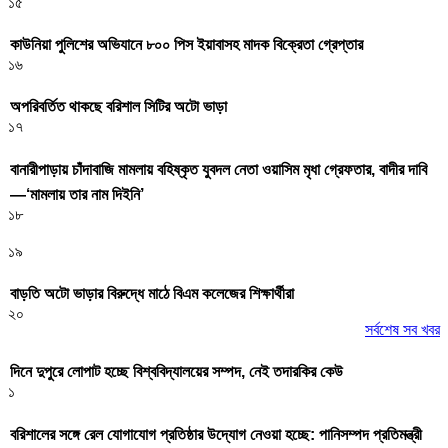
১৫
কাউনিয়া পুলিশের অভিযানে ৮০০ পিস ইয়াবাসহ মাদক বিক্রেতা গ্রেপ্তার
১৬
অপরিবর্তিত থাকছে বরিশাল সিটির অটো ভাড়া
১৭
বানারীপাড়ায় চাঁদাবাজি মামলায় বহিষ্কৃত যুবদল নেতা ওয়াসিম মৃধা গ্রেফতার, বাদীর দাবি
—‘মামলায় তার নাম দিইনি’
১৮
১৯
বাড়তি অটো ভাড়ার বিরুদ্ধে মাঠে বিএম কলেজের শিক্ষার্থীরা
২০
সর্বশেষ সব খবর
দিনে দুপুরে লোপাট হচ্ছে বিশ্ববিদ্যালয়ের সম্পদ, নেই তদারকির কেউ
১
বরিশালের সঙ্গে রেল যোগাযোগ প্রতিষ্ঠার উদ্যোগ নেওয়া হচ্ছে: পানিসম্পদ প্রতিমন্ত্রী