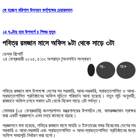
কে হচ্ছেন বরিশাল উন্নয়ন কর্তৃপক্ষের চেয়ারম্যান
২৪ ঘণ্টায় হাম উপসর্গে ৪ শিশুর মৃত্যু
পবিত্র রমজান মাসে অফিস ৯টা থেকে সাড়ে ৩টা
ডেস্ক রিপোর্ট
২৪ ফেব্রুয়ারী ২০২৫, ৫:৩২ অপরাহ্ন
|
অনলাইন সংস্করণ
অ-
অ+
পবিত্র রমজান মাস উপলক্ষে দেশের সব সরকারি, আধা-সরকারি, স্বায়ত্তশাসিত ও আধা-
স্বায়ত্তশাসিত প্রতিষ্ঠানের অফিস সূচিতে পরিবর্তন আনা হয়েছে। নতুন সূচি অনুযায়ী,
রমজানে অফিস চলবে সকাল ৯টা থেকে বিকেল সাড়ে ৩টা পর্যন্ত।
সোমবার (২৪ ফেব্রুয়ারি) জনপ্রশাসন মন্ত্রণালয়ের উপসচিব মো. কামরুজ্জামান স্বাক্ষর
করা একটি প্রজ্ঞাপনে এসব তথ্য জানানো হয়ছে।
প্রজ্ঞাপনে বলা হয়েছে, পবিত্র রমজান মাসে সাহরি ও ইফতারের সময় বিবেচনায় দেশের সব
সরকারি ও আধা-সরকারি এবং স্বায়ত্তশাসিত ও আধা-স্বায়ত্তশাসিত প্রতিষ্ঠানের জন্য
অফিস সময়সূচি নির্ধারণ করা হলো।