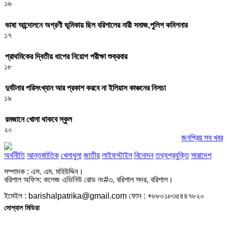
১৬
ভাষা আন্দোলনে অগ্রণী ভূমিকায় ছিল বরিশালের নারী সমাজ,পুলিশ কমিশনার
১৭
প্রাথমিকের দ্বিতীয় ধাপের নিয়োগ পরীক্ষা শুক্রবার
১৮
দুর্ঘটনার পরিসংখ্যান আর প্রকাশ করবে না ইলিয়াস কাঞ্চনের নিসচা
১৯
রমজানে খোলা থাকবে স্কুল
২০
জনপ্রিয় সব খবর
অর্থনীতি
আন্তর্জাতিক
খেলাধুলা
জাতীয়
লাইফস্টাইল
বিনোদন
তথ্যপ্রযুক্তি
সারাদেশ
সম্পাদক : এস. এম. মহিউদ্দিন।
বরিশাল অফিস: কলেজ এভিনিউ রোড নং#৩, বরিশাল সদর, বরিশাল।
ইমেইল : barishalpatrika@gmail.com ফোন : +৮৮০১৮৩৫৪৪৭৮২০
সোশ্যাল মিডিয়া