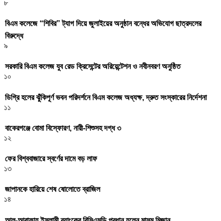
৮
বিএম কলেজে “শিবির” ট্যাগ দিয়ে জুলাইয়ের অনুষ্ঠান বন্ধের অভিযোগ ছাত্রদলের
বিরুদ্ধে
৯
সরকারি বিএম কলেজ যুব রেড ক্রিসেন্টের অরিয়েন্টেশন ও নবীনবরণ অনুষ্ঠিত
১০
ডিগ্রি হলের ঝুঁকিপূর্ণ ভবন পরিদর্শনে বিএম কলেজ অধ্যক্ষ, দ্রুত সংস্কারের নির্দেশনা
১১
বাকেরগঞ্জে বোমা বিস্ফোরণ, নারী-শিশুসহ দগ্ধ ৩
১২
ফের বিশ্ববাজারে স্বর্ণের দামে বড় লাফ
১৩
জাপানকে হারিয়ে শেষ ষোলোতে ব্রাজিল
১৪
আল-আরাফাহ্ ইসলামী ব্যাংকের বিসিএমডি প্রধান হলেন মাসুম মিজান