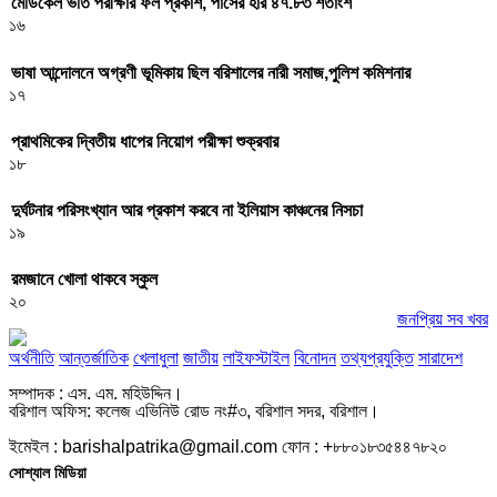
মেডিকেল ভর্তি পরীক্ষার ফল প্রকাশ, পাসের হার ৪৭.৮৩ শতাংশ
১৬
ভাষা আন্দোলনে অগ্রণী ভূমিকায় ছিল বরিশালের নারী সমাজ,পুলিশ কমিশনার
১৭
প্রাথমিকের দ্বিতীয় ধাপের নিয়োগ পরীক্ষা শুক্রবার
১৮
দুর্ঘটনার পরিসংখ্যান আর প্রকাশ করবে না ইলিয়াস কাঞ্চনের নিসচা
১৯
রমজানে খোলা থাকবে স্কুল
২০
জনপ্রিয় সব খবর
অর্থনীতি
আন্তর্জাতিক
খেলাধুলা
জাতীয়
লাইফস্টাইল
বিনোদন
তথ্যপ্রযুক্তি
সারাদেশ
সম্পাদক : এস. এম. মহিউদ্দিন।
বরিশাল অফিস: কলেজ এভিনিউ রোড নং#৩, বরিশাল সদর, বরিশাল।
ইমেইল : barishalpatrika@gmail.com ফোন : +৮৮০১৮৩৫৪৪৭৮২০
সোশ্যাল মিডিয়া