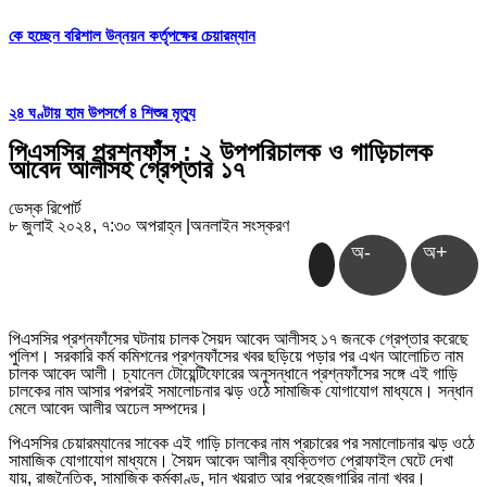
কে হচ্ছেন বরিশাল উন্নয়ন কর্তৃপক্ষের চেয়ারম্যান
২৪ ঘণ্টায় হাম উপসর্গে ৪ শিশুর মৃত্যু
পিএসসির প্রশ্নফাঁস : ২ উপপরিচালক ও গাড়িচালক
আবেদ আলীসহ গ্রেপ্তার ১৭
ডেস্ক রিপোর্ট
৮ জুলাই ২০২৪, ৭:৩০ অপরাহ্ন
|
অনলাইন সংস্করণ
অ-
অ+
পিএসসির প্রশ্নফাঁসের ঘটনায় চালক সৈয়দ আবেদ আলীসহ ১৭ জনকে গ্রেপ্তার করেছে
পুলিশ। সরকারি কর্ম কমিশনের প্রশ্নফাঁসের খবর ছড়িয়ে পড়ার পর এখন আলোচিত নাম
চালক আবেদ আলী। চ্যানেল টোয়েন্টিফোরের অনুসন্ধানে প্রশ্নফাঁসের সঙ্গে এই গাড়ি
চালকের নাম আসার পরপরই সমালোচনার ঝড় ওঠে সামাজিক যোগাযোগ মাধ্যমে। সন্ধান
মেলে আবেদ আলীর অঢেল সম্পদের।
পিএসসির চেয়ারম্যানের সাবেক এই গাড়ি চালকের নাম প্রচারের পর সমালোচনার ঝড় ওঠে
সামাজিক যোগাযোগ মাধ্যমে। সৈয়দ আবেদ আলীর ব্যক্তিগত প্রোফাইল ঘেটে দেখা
যায়, রাজনৈতিক, সামাজিক কর্মকাণ্ড, দান খয়রাত আর পরহেজগারির নানা খবর।