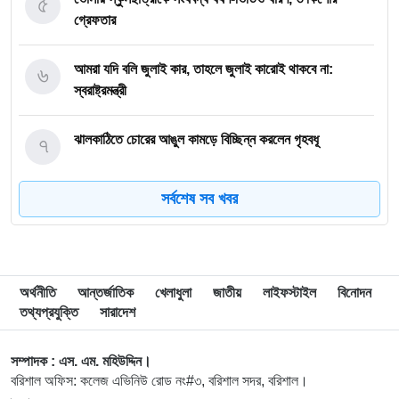
৫
গ্রেফতার
৬
আমরা যদি বলি জুলাই কার, তাহলে জুলাই কারোই থাকবে না:
স্বরাষ্ট্রমন্ত্রী
৭
ঝালকাঠিতে চোরের আঙুল কামড়ে বিচ্ছিন্ন করলেন গৃহবধূ
সর্বশেষ সব খবর
৮
ছাত্রকে দিয়ে এইচএসসির খাতা মূল্যায়নের অভিযাগে শিক্ষক বরখাস্ত
৯
বরিশাল বিশ্ববিদ্যালয়ে ছাত্রদল-ছাত্রশিবির সংঘর্ষ, আহত অন্তত ১০
অর্থনীতি
আন্তর্জাতিক
খেলাধুলা
জাতীয়
লাইফস্টাইল
বিনোদন
তথ্যপ্রযুক্তি
সারাদেশ
১০
বিএম কলেজে নানা আয়োজনে পালিত হলো জুলাই গণঅভ্যুত্থান
দিবস
সম্পাদক : এস. এম. মহিউদ্দিন।
বরিশাল অফিস: কলেজ এভিনিউ রোড নং#৩, বরিশাল সদর, বরিশাল।