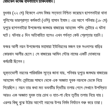
মেডিকেল কলেজ হাসপাতালে চিকিৎসাধীন।
বুধবার (২২ মে) বিকেলে এসব বিষয় সত্যতা নিশ্চিত করেছেন ছাগলনাইয়া থানা
পুলিশের ভারপ্রাপ্ত কর্মকর্তা (ওসি) হাসান ইমাম। এর আগে শনিবার (১৮ মে)
দুপুরে ছাগলনাইয়া উপজেলার জমদ্দার বাজারের আহমেদ শপিং সেন্টারে এ ঘটনা
ঘটে। ঘটনার ৫ দিন অতিবাহিত হলেও এখন পর্যন্ত কেউ গ্রেপ্তার হয়নি।
ফজর আলী নয়ন উপজেলার মহামায়া ইউনিয়নের মজল হক সওদাগর বাড়ির
কোরবান আলীর ছেলে। সে বাজারের আমিন স্টোর নামের একটি দোকানের
কর্মচারী ছিলেন।
ভুক্তভোগী নয়নের পারিবারিক সূত্রে জানা যায়, শনিবার দুপুরে জমদ্দার বাজারের
আহমেদ শপিং সেন্টারের সামনে থেকে এক অজ্ঞাত যুবক নয়নকে ডেকে নিয়ে
গিয়েছিল। নয়ন তার কথা মত ভবনটির দ্বিতীয় তলায় গেলে সেখানে উপস্থিত
আরও এক অজ্ঞাত যুবক তার চোখ ও হাত-পা বেঁধে তৃতীয় তলায় নিয়ে যায়।
এরপর কিছু বুঝে উঠার আগেই নয়নের উপর নির্মম নির্যাতন শুরু করে তারা।