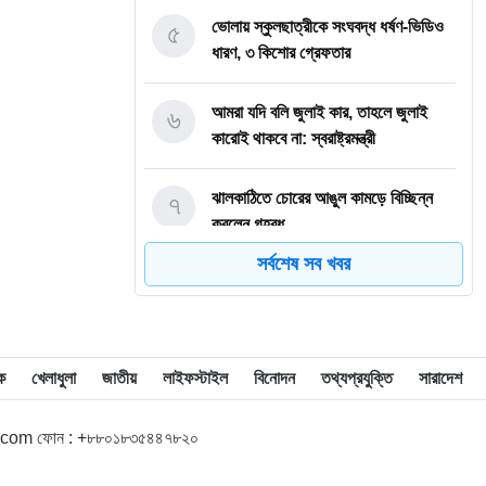
৫
ভোলায় স্কুলছাত্রীকে সংঘবদ্ধ ধর্ষণ-ভিডিও
ধারণ, ৩ কিশোর গ্রেফতার
৬
আমরা যদি বলি জুলাই কার, তাহলে জুলাই
কারোই থাকবে না: স্বরাষ্ট্রমন্ত্রী
৭
ঝালকাঠিতে চোরের আঙুল কামড়ে বিচ্ছিন্ন
করলেন গৃহবধূ
সর্বশেষ সব খবর
৮
ছাত্রকে দিয়ে এইচএসসির খাতা মূল্যায়নের
অভিযাগে শিক্ষক বরখাস্ত
৯
বরিশাল বিশ্ববিদ্যালয়ে ছাত্রদল-ছাত্রশিবির
ক
খেলাধুলা
জাতীয়
লাইফস্টাইল
বিনোদন
তথ্যপ্রযুক্তি
সারাদেশ
সংঘর্ষ, আহত অন্তত ১০
l.com ফোন : +৮৮০১৮৩৫৪৪৭৮২০
১০
বিএম কলেজে নানা আয়োজনে পালিত হলো
জুলাই গণঅভ্যুত্থান দিবস