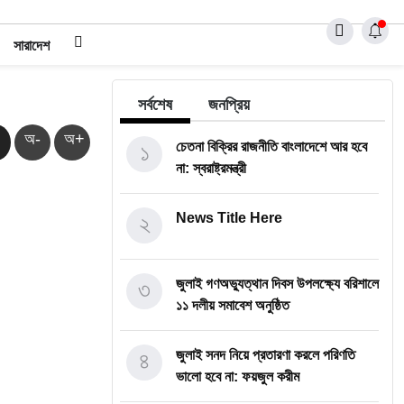
সারাদেশ
সর্বশেষ
জনপ্রিয়
অ-
অ+
১
চেতনা বিক্রির রাজনীতি বাংলাদেশে আর হবে
না: স্বরাষ্ট্রমন্ত্রী
২
News Title Here
৩
জুলাই গণঅভ্যুত্থান দিবস উপলক্ষ্যে বরিশালে
১১ দলীয় সমাবেশ অনুষ্ঠিত
৪
জুলাই সনদ নিয়ে প্রতারণা করলে পরিণতি
ভালো হবে না: ফয়জুল করীম