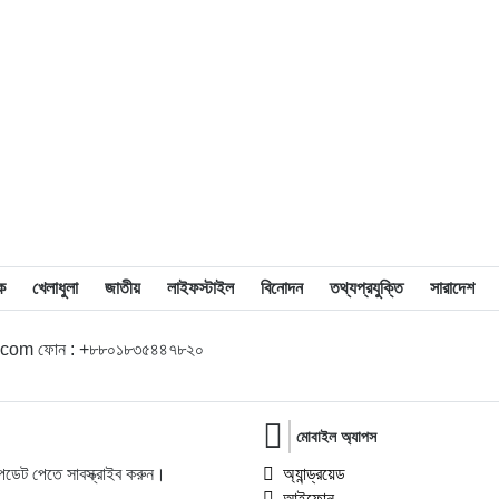
অরিয়েন্টেশন ও নবীনবরণ অনুষ্ঠিত
১১
ডিগ্রি হলের ঝুঁকিপূর্ণ ভবন পরিদর্শনে বিএম
কলেজ অধ্যক্ষ, দ্রুত সংস্কারের নির্দেশনা
১২
বাকেরগঞ্জে বোমা বিস্ফোরণ, নারী-শিশুসহ দগ্ধ
৩
১৩
ফের বিশ্ববাজারে স্বর্ণের দামে বড় লাফ
ক
খেলাধুলা
জাতীয়
লাইফস্টাইল
বিনোদন
তথ্যপ্রযুক্তি
সারাদেশ
১৪
জাপানকে হারিয়ে শেষ ষোলোতে ব্রাজিল
l.com ফোন : +৮৮০১৮৩৫৪৪৭৮২০
১৫
আল-আরাফাহ্ ইসলামী ব্যাংকের বিসিএমডি
প্রধান হলেন মাসুম মিজান
মোবাইল অ্যাপস
ডেট পেতে সাবস্ক্রাইব করুন।
অ্যান্ড্রয়েড
১৬
কাউনিয়া পুলিশের অভিযানে ৮০০ পিস
আইফোন