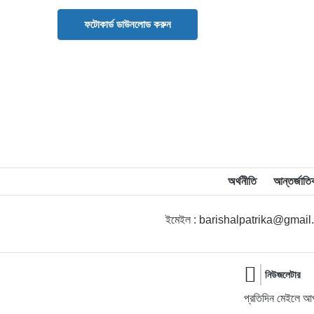
ফটোকার্ড ডাউনলোড করুন
অর্থনীতি
আন্তর্জাতি
ইমেইল : barishalpatrika@gmai
নিউজলেটার
প্রতিদিন মেইলে আপ