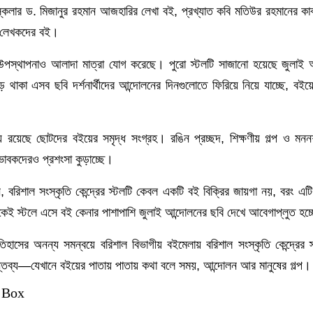
স্কলার ড. মিজানুর রহমান আজহারির লেখা বই, প্রখ্যাত কবি মতিউর রহমানের কাব
ীন লেখকদের বই।
ল উপস্থাপনাও আলাদা মাত্রা যোগ করেছে। পুরো স্টলটি সাজানো হয়েছে জুলাই আ
থাকা এসব ছবি দর্শনার্থীদের আন্দোলনের দিনগুলোতে ফিরিয়ে নিয়ে যাচ্ছে, বইয়ে
য রয়েছে ছোটদের বইয়ের সমৃদ্ধ সংগ্রহ। রঙিন প্রচ্ছদ, শিক্ষণীয় গল্প ও ম
াবকদেরও প্রশংসা কুড়াচ্ছে।
ন, বরিশাল সংস্কৃতি কেন্দ্রের স্টলটি কেবল একটি বই বিক্রির জায়গা নয়, বরং এট
কেই স্টলে এসে বই কেনার পাশাপাশি জুলাই আন্দোলনের ছবি দেখে আবেগাপ্লুত হচ
িহাসের অনন্য সমন্বয়ে বরিশাল বিভাগীয় বইমেলায় বরিশাল সংস্কৃতি কেন্দ্রের 
য গন্তব্য—যেখানে বইয়ের পাতায় পাতায় কথা বলে সময়, আন্দোলন আর মানুষের গল্প।
 Box