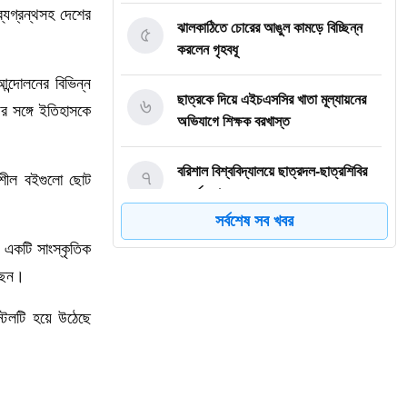
্যগ্রন্থসহ দেশের
৫
ঝালকাঠিতে চোরের আঙুল কামড়ে বিচ্ছিন্ন
করলেন গৃহবধূ
ন্দোলনের বিভিন্ন
৬
ছাত্রকে দিয়ে এইচএসসির খাতা মূল্যায়নের
র সঙ্গে ইতিহাসকে
অভিযাগে শিক্ষক বরখাস্ত
৭
বরিশাল বিশ্ববিদ্যালয়ে ছাত্রদল-ছাত্রশিবির
ননশীল বইগুলো ছোট
সংঘর্ষ, আহত অন্তত ১০
সর্বশেষ সব খবর
৮
বিএম কলেজে নানা আয়োজনে পালিত হলো
ি একটি সাংস্কৃতিক
জুলাই গণঅভ্যুত্থান দিবস
্ছেন।
৯
বিএম কলেজে “শিবির” ট্যাগ দিয়ে জুলাইয়ের
স্টলটি হয়ে উঠেছে
অনুষ্ঠান বন্ধের অভিযোগ ছাত্রদলের বিরুদ্ধে
১০
সরকারি বিএম কলেজ যুব রেড ক্রিসেন্টের