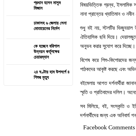
প্রধান হলেন মাসুম
বিষয়ভিত্তিক গ্রন্থ, ইসলামিক 
মিজান
নানা প্রান্তের খ্যাতিমান ও নব
ঢাকাসহ ৬ জেলায় সেনা
শুধু বই নয়, স্টলটির ভিজ্যুয়া
মোতায়েনের নির্দেশ
ঐতিহাসিক ছবি দিয়ে। দেয়ালজুড়ে 
অনুভব করার সুযোগ করে দিচ্ছে।
কে হচ্ছেন বরিশাল
উন্নয়ন কর্তৃপক্ষের
চেয়ারম্যান
বিশেষ করে শিশু-কিশোরদের জন্
পাঠকদের আকৃষ্ট করছে এবং অভিভ
২৪ ঘণ্টায় হাম উপসর্গে ৪
শিশুর মৃত্যু
বইমেলায় আগত দর্শনার্থীরা জানা
স্মৃতি ও প্রতিবাদের দলিল। অনে
সব মিলিয়ে, বই, সংস্কৃতি ও ইত
দর্শনার্থীদের জন্য এক অনিবার্
Facebook Comments