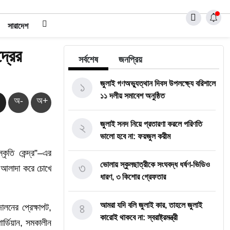
সারাদেশ
্রের
সর্বশেষ
জনপ্রিয়
১
জুলাই গণঅভ্যুত্থান দিবস উপলক্ষ্যে বরিশালে
১১ দলীয় সমাবেশ অনুষ্ঠিত
অ-
অ+
২
জুলাই সনদ নিয়ে প্রতারণা করলে পরিণতি
ভালো হবে না: ফয়জুল করীম
কৃতি কেন্দ্র”–এর
৩
ভোলায় স্কুলছাত্রীকে সংঘবদ্ধ ধর্ষণ-ভিডিও
 আলাদা করে চোখে
ধারণ, ৩ কিশোর গ্রেফতার
৪
আমরা যদি বলি জুলাই কার, তাহলে জুলাই
লনের প্রেক্ষাপট,
কারোই থাকবে না: স্বরাষ্ট্রমন্ত্রী
র্ডিয়ান, সমকালীন