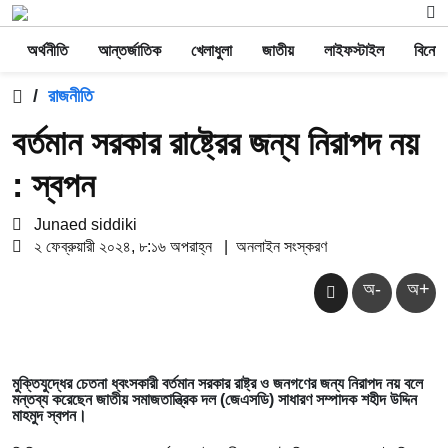
অর্থনীতি
আন্তর্জাতিক
খেলাধুলা
জাতীয়
লাইফস্টাইল
বিনোদ
/
রাজনীতি
বর্তমান সরকার রাষ্ট্রের জন্য নিরাপদ নয়
: স্বপন
Junaed siddiki
২ ফেব্রুয়ারী ২০২৪, ৮:১৬ অপরাহ্ন
|
অনলাইন সংস্করণ
অ-
অ+
মুক্তিযুদ্ধের চেতনা ধ্বংসকারী বর্তমান সরকার রাষ্ট্র ও জনগণের জন্য নিরাপদ নয় বলে
মন্তব্য করেছেন জাতীয় সমাজতান্ত্রিক দল (জেএসডি) সাধারণ সম্পাদক শহীদ উদ্দিন
মাহমুদ স্বপন।