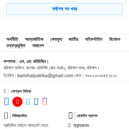
সর্বশেষ সব খবর
৮
বিএম কলেজে নানা আয়োজনে পালিত হলো জুলাই গণঅভ্যুত্থান
দিবস
৯
বিএম কলেজে “শিবির” ট্যাগ দিয়ে জুলাইয়ের অনুষ্ঠান বন্ধের
অর্থনীতি
আন্তর্জাতিক
খেলাধুলা
জাতীয়
লাইফস্টাইল
বিনোদন
অভিযোগ ছাত্রদলের বিরুদ্ধে
তথ্যপ্রযুক্তি
সারাদেশ
১০
সরকারি বিএম কলেজ যুব রেড ক্রিসেন্টের অরিয়েন্টেশন ও নবীনবরণ
সম্পাদক : এস. এম. মহিউদ্দিন।
অনুষ্ঠিত
বরিশাল অফিস: কলেজ এভিনিউ রোড নং#৩, বরিশাল সদর, বরিশাল।
ইমেইল : barishalpatrika@gmail.com ফোন : +৮৮০১৮৩৫৪৪৭৮২০
১১
ডিগ্রি হলের ঝুঁকিপূর্ণ ভবন পরিদর্শনে বিএম কলেজ অধ্যক্ষ, দ্রুত
সংস্কারের নির্দেশনা
সোশ্যাল মিডিয়া
১২
বাকেরগঞ্জে বোমা বিস্ফোরণ, নারী-শিশুসহ দগ্ধ ৩
নিউজলেটার
মোবাইল অ্যাপস
১৩
ফের বিশ্ববাজারে স্বর্ণের দামে বড় লাফ
প্রতিদিন মেইলে আপডেট পেতে
অ্যান্ড্রয়েড