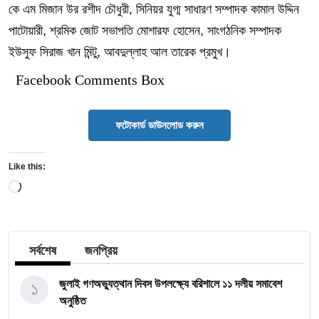
কে এম মিজান উর রশীদ চৌধুরী, সিনিয়র যুগ্ম সাধারণ সম্পাদক কামাল উদ্দিন
পাটোয়ারী, শ্রমিক জোট সভাপতি মোশারফ হোসেন, সাংগঠনিক সম্পাদক
ইউসুফ সিরাজ খান মিন্টু, আবদুল্লাহ আল তারেক প্রমুখ।
Facebook Comments Box
ফটোকার্ড ডাউনলোড করুন
Like this:
Loading…
সর্বশেষ
জনপ্রিয়
১
জুলাই গণঅভ্যুত্থান দিবস উপলক্ষ্যে বরিশালে ১১ দলীয় সমাবেশ
অনুষ্ঠিত