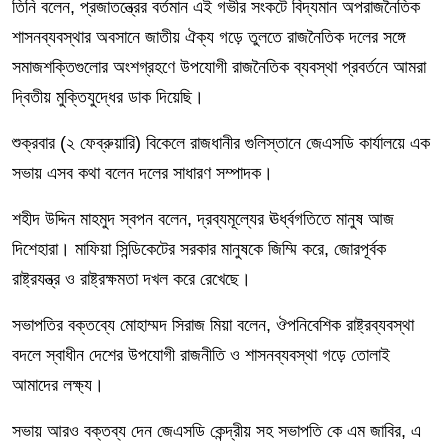
তিনি বলেন, প্রজাতন্ত্রের বর্তমান এই গভীর সংকটে বিদ্যমান অপরাজনৈতিক
শাসনব্যবস্থার অবসানে জাতীয় ঐক্য গড়ে তুলতে রাজনৈতিক দলের সঙ্গে
সমাজশক্তিগুলোর অংশগ্রহণে উপযোগী রাজনৈতিক ব্যবস্থা প্রবর্তনে আমরা
দ্বিতীয় মুক্তিযুদ্ধের ডাক দিয়েছি।
শুক্রবার (২ ফেব্রুয়ারি) বিকেলে রাজধানীর গুলিস্তানে জেএসডি কার্যালয়ে এক
সভায় এসব কথা বলেন দলের সাধারণ সম্পাদক।
শহীদ উদ্দিন মাহমুদ স্বপন বলেন, দ্রব্যমূল্যের ঊর্ধ্বগতিতে মানুষ আজ
দিশেহারা। মাফিয়া সিন্ডিকেটের সরকার মানুষকে জিম্মি করে, জোরপূর্বক
রাষ্ট্রযন্ত্র ও রাষ্ট্রক্ষমতা দখল করে রেখেছে।
সভাপতির বক্তব্যে মোহাম্মদ সিরাজ মিয়া বলেন, ঔপনিবেশিক রাষ্ট্রব্যবস্থা
বদলে স্বাধীন দেশের উপযোগী রাজনীতি ও শাসনব্যবস্থা গড়ে তোলাই
আমাদের লক্ষ্য।
সভায় আরও বক্তব্য দেন জেএসডি কেন্দ্রীয় সহ সভাপতি কে এম জাবির, এ