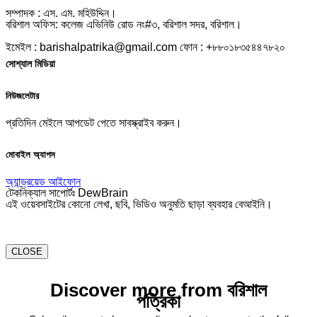
সম্পাদক : এস. এম. মহিউদ্দিন।
বরিশাল অফিস: কলেজ এভিনিউ রোড নং#৩, বরিশাল সদর, বরিশাল।
ইমেইল : barishalpatrika@gmail.com ফোন : +৮৮০১৮৩৫৪৪৭৮২০
সোশ্যাল মিডিয়া
নিউজলেটার
প্রতিদিন মেইলে আপডেট পেতে সাবস্ক্রাইব করুন।
মোবাইল অ্যাপস
অ্যান্ড্রয়েড
আইফোন
টেকনিক্যাল সাপোর্টঃ DewBrain
এই ওয়েবসাইটের কোনো লেখা, ছবি, ভিডিও অনুমতি ছাড়া ব্যবহার বেআইনি।
CLOSE
Discover more from বরিশাল
পত্রিকা