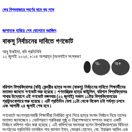
ফের বিশ্ববাজারে স্বর্ণের দামে বড় লাফ
জাপানকে হারিয়ে শেষ ষোলোতে ব্রাজিল
বাকসু নির্বাচনের দাবিতে গণভোট
আবু উবাইদা, ববি প্রতিনিধি
২২ জুলাই ২০২৫, ৮:০৪ অপরাহ্ন
|
অনলাইন সংস্করণ
অ-
অ+
বরিশাল বিশ্ববিদ্যালয় (ববি) কেন্দ্রীয় ছাত্র সংসদ (বাকসু) নির্বাচনের দাবিতে শিক্ষার্থীদের
মতামত জানতে গণভোট শুরু হয়েছে। গণতান্ত্রিক ছাত্র কাউন্সিল, বরিশাল বিশ্ববিদ্যালয়
শাখার উদ্যোগে এই গণভোট মঙ্গলবার (২২ জুলাই) সকাল ১১টায় বিশ্ববিদ্যালয়ের
গ্রাউন্ডফ্লোরে শুরু হয়েছে। এটি প্রতিদিন বেলা ১১টা থেকে বিকেল ৪টা পর্যন্ত চলবে
এবং আগামী ২৪ জুলাই শেষ হবে।
গণভোটে অংশগ্রহণকারী শিক্ষার্থীরা নির্ধারিত বুথে গিয়ে ছাত্র সংসদ নির্বাচন নিয়ে তাদের
মতামত জানাচ্ছেন। ভোটগ্রহণ প্রক্রিয়া সুষ্ঠু ও নিরপেক্ষভাবে সম্পন্ন করতে একটি
নির্বাচন কমিশন গঠন করা হয়েছে। এই কমিশনের সদস্যরা হলেন বিশ্ববিদ্যালয়ের বিভিন্ন
সংগঠনের প্রতিনিধি তানজিদ শাহ জালাল ইমন, মেহরাব হোসেন, মো. ইয়ারুল আমিন এবং