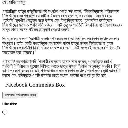
মো. সাবির মাহমুদ।
গণতান্ত্রিক ছাত্র কাউন্সিলের ববি সংগঠক শুজয় শুভ বলেন, “বিশ্ববিদ্যালয় পরিচালনায়
শিক্ষার্থীদের অংশগ্রহণের একটি কার্যকর মাধ্যম হলো ছাত্র সংসদ। এর মাধ্যমে
প্রতিনিধিত্বশীল নেতৃত্ব গড়ে উঠবে এবং বিশ্ববিদ্যালয়ের প্রশাসনিক কার্যক্রমে
শিক্ষার্থীদের মতামত প্রতিফলিত হবে। তাই দেশের প্রতিটি বিশ্ববিদ্যালয়ে স্বল্প সময়ের
মধ্যে ছাত্র সংসদ গঠনের উদ্যোগ নেওয়া জরুরি।”
তিনি আরও বলেন, “আগামী বাংলাদেশ কেমন হবে তা নির্ধারিত হয় বিশ্ববিদ্যালয়গুলোর
মাধ্যমে। তাই একটি গণতান্ত্রিক বাংলাদেশ গঠনে ছাত্র সংসদ নির্বাচনের মাধ্যমে
শিক্ষার্থীদের প্রতিনিধি নির্বাচন অত্যন্ত প্রয়োজন। এই লক্ষ্যেই আজকের গণভোটের
আয়োজন করা হয়েছে।”
গণভোটে অংশগ্রহণকারী শিক্ষার্থী মেহেতাব হাসান মনে করেন, গণতান্ত্রিক চর্চা ও
প্রতিনিধি নির্বাচনের সুযোগ নিশ্চিত করতে ছাত্র সংসদ নির্বাচন অত্যন্ত জরুরি। তিনি
আশা প্রকাশ করেন যে এই গণভোটের ফলাফল বিশ্ববিদ্যালয় প্রশাসনের দৃষ্টি আকর্ষণ
করবে এবং ভবিষ্যতে একটি কার্যকর ছাত্র সংসদ গঠনের পথে অগ্রগতি হবে।
Facebook Comments Box
ফটোকার্ড ডাউনলোড করুন
Like this:
Loading…