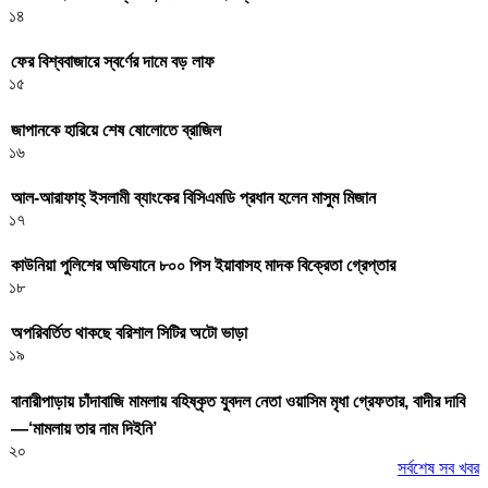
১৪
ফের বিশ্ববাজারে স্বর্ণের দামে বড় লাফ
১৫
জাপানকে হারিয়ে শেষ ষোলোতে ব্রাজিল
১৬
আল-আরাফাহ্ ইসলামী ব্যাংকের বিসিএমডি প্রধান হলেন মাসুম মিজান
১৭
কাউনিয়া পুলিশের অভিযানে ৮০০ পিস ইয়াবাসহ মাদক বিক্রেতা গ্রেপ্তার
১৮
অপরিবর্তিত থাকছে বরিশাল সিটির অটো ভাড়া
১৯
বানারীপাড়ায় চাঁদাবাজি মামলায় বহিষ্কৃত যুবদল নেতা ওয়াসিম মৃধা গ্রেফতার, বাদীর দাবি
—‘মামলায় তার নাম দিইনি’
২০
সর্বশেষ সব খবর