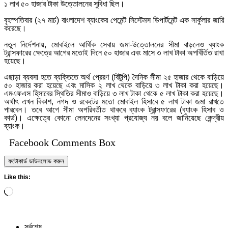
১ লাখ ৫০ হাজার টাকা উত্তোলনের সুবিধা ছিল।
বৃহস্পতিবার (২৭ মার্চ) বাংলাদেশ ব্যাংকের পেমেন্ট সিস্টেমস ডিপার্টমেন্ট এক সার্কুলার জারি
করেছে।
নতুন নির্দেশনায়, মোবাইলে আর্থিক সেবায় জমা-উত্তোলনের সীমা বাড়লেও ব্যাংক
ট্রান্সফারের ক্ষেত্রে আগের মতোই দিনে ৫০ হাজার এবং মাসে ৩ লাখ টাকা অপর্বির্তিত রাখা
হয়েছে।
এছাড়া ব্যবসা হতে ব্যক্তিতে অর্থ প্রেরণ (বিটুপি) দৈনিক সীমা ২৫ হাজার থেকে বাড়িয়ে
৫০ হাজার করা হয়েছে এবং মাসিক ২ লাখ থেকে বাড়িয়ে ৩ লাখ টাকা করা হয়েছে।
এমএফএস হিসাবের স্থিতির সীমাও বাড়িয়ে ৩ লাখ টাকা থেকে ৫ লাখ টাকা করা হয়েছে।
অর্থাৎ এখন বিকাশ, নগদ ও রকেটের মতো মোবাইল হিসাবে ৫ লাখ টাকা জমা রাখতে
পারবেন। তবে আগে সীমা অপরিবর্তীত থাকবে ব্যাংক ট্রান্সফারের (ব্যাংক হিসাব ও
কার্ড)। এক্ষেত্রে কোনো লেনদেনের সংখ্যা প্রযোজ্য নয় বলে জানিয়েছে কেন্দ্রীয়
ব্যাংক।
Facebook Comments Box
ফটোকার্ড ডাউনলোড করুন
Like this:
Loading…
সর্বশেষ