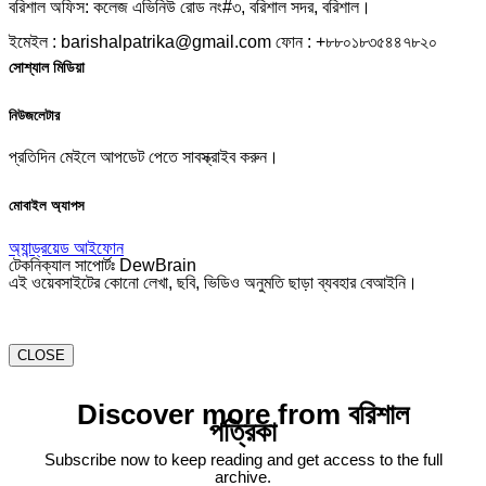
বরিশাল অফিস: কলেজ এভিনিউ রোড নং#৩, বরিশাল সদর, বরিশাল।
ইমেইল : barishalpatrika@gmail.com ফোন : +৮৮০১৮৩৫৪৪৭৮২০
সোশ্যাল মিডিয়া
নিউজলেটার
প্রতিদিন মেইলে আপডেট পেতে সাবস্ক্রাইব করুন।
মোবাইল অ্যাপস
অ্যান্ড্রয়েড
আইফোন
টেকনিক্যাল সাপোর্টঃ DewBrain
এই ওয়েবসাইটের কোনো লেখা, ছবি, ভিডিও অনুমতি ছাড়া ব্যবহার বেআইনি।
CLOSE
Discover more from বরিশাল
পত্রিকা
Subscribe now to keep reading and get access to the full
archive.