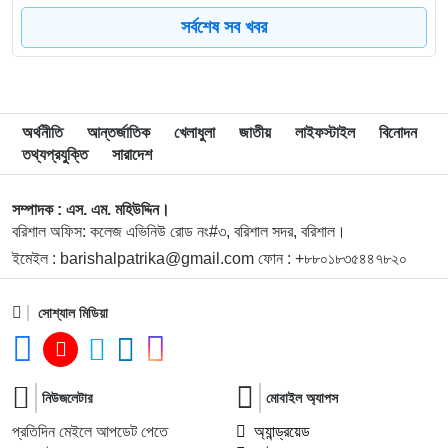
সর্বশেষ সব খবর
৮
বিএম কলেজে নানা আয়োজনে পালিত হলো জুলাই গণঅভ্যুত্থান
দিবস
৯
বিএম কলেজে “শিবির” ট্যাগ দিয়ে জুলাইয়ের অনুষ্ঠান বন্ধের
অর্থনীতি
আন্তর্জাতিক
খেলাধুলা
জাতীয়
লাইফস্টাইল
বিনোদন
অভিযোগ ছাত্রদলের বিরুদ্ধে
তথ্যপ্রযুক্তি
সারাদেশ
১০
সরকারি বিএম কলেজ যুব রেড ক্রিসেন্টের অরিয়েন্টেশন ও নবীনবরণ
সম্পাদক : এস. এম. মহিউদ্দিন।
অনুষ্ঠিত
বরিশাল অফিস: কলেজ এভিনিউ রোড নং#৩, বরিশাল সদর, বরিশাল।
ইমেইল : barishalpatrika@gmail.com ফোন : +৮৮০১৮৩৫৪৪৭৮২০
১১
ডিগ্রি হলের ঝুঁকিপূর্ণ ভবন পরিদর্শনে বিএম কলেজ অধ্যক্ষ, দ্রুত
সংস্কারের নির্দেশনা
সোশ্যাল মিডিয়া
১২
বাকেরগঞ্জে বোমা বিস্ফোরণ, নারী-শিশুসহ দগ্ধ ৩
নিউজলেটার
মোবাইল অ্যাপস
১৩
ফের বিশ্ববাজারে স্বর্ণের দামে বড় লাফ
প্রতিদিন মেইলে আপডেট পেতে
অ্যান্ড্রয়েড