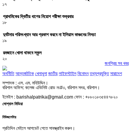
১৭
প্রাথমিকের দ্বিতীয় ধাপের নিয়োগ পরীক্ষা শুক্রবার
১৮
দুর্ঘটনার পরিসংখ্যান আর প্রকাশ করবে না ইলিয়াস কাঞ্চনের নিসচা
১৯
রমজানে খোলা থাকবে স্কুল
২০
জনপ্রিয় সব খবর
অর্থনীতি
আন্তর্জাতিক
খেলাধুলা
জাতীয়
লাইফস্টাইল
বিনোদন
তথ্যপ্রযুক্তি
সারাদেশ
সম্পাদক : এস. এম. মহিউদ্দিন।
বরিশাল অফিস: কলেজ এভিনিউ রোড নং#৩, বরিশাল সদর, বরিশাল।
ইমেইল : barishalpatrika@gmail.com ফোন : +৮৮০১৮৩৫৪৪৭৮২০
সোশ্যাল মিডিয়া
নিউজলেটার
প্রতিদিন মেইলে আপডেট পেতে সাবস্ক্রাইব করুন।