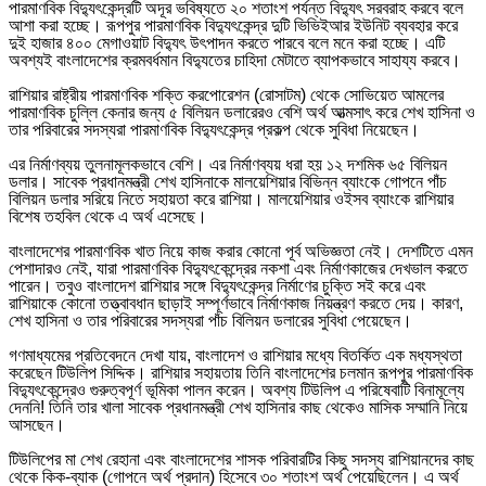
পারমাণবিক বিদ্যুৎকেন্দ্রটি অদূর ভবিষ্যতে ২০ শতাংশ পর্যন্ত বিদ্যুৎ সরবরাহ করবে বলে
আশা করা হচ্ছে। রূপপুর পারমাণবিক বিদ্যুৎকেন্দ্র দুটি ভিভিইআর ইউনিট ব্যবহার করে
দুই হাজার ৪০০ মেগাওয়াট বিদ্যুৎ উৎপাদন করতে পারবে বলে মনে করা হচ্ছে। এটি
অবশ্যই বাংলাদেশের ক্রমবর্ধমান বিদ্যুতের চাহিদা মেটাতে ব্যাপকভাবে সাহায্য করবে।
রাশিয়ার রাষ্ট্রীয় পারমাণবিক শক্তি করপোরেশন (রোসাটম) থেকে সোভিয়েত আমলের
পারমাণবিক চুল্লি কেনার জন্য ৫ বিলিয়ন ডলারেরও বেশি অর্থ আত্মসাৎ করে শেখ হাসিনা ও
তার পরিবারের সদস্যরা পারমাণবিক বিদ্যুৎকেন্দ্র প্রকল্প থেকে সুবিধা নিয়েছেন।
এর নির্মাণব্যয় তুলনামূলকভাবে বেশি। এর নির্মাণব্যয় ধরা হয় ১২ দশমিক ৬৫ বিলিয়ন
ডলার। সাবেক প্রধানমন্ত্রী শেখ হাসিনাকে মালয়েশিয়ার বিভিন্ন ব্যাংকে গোপনে পাঁচ
বিলিয়ন ডলার সরিয়ে নিতে সহায়তা করে রাশিয়া। মালয়েশিয়ার ওইসব ব্যাংকে রাশিয়ার
বিশেষ তহবিল থেকে এ অর্থ এসেছে।
বাংলাদেশের পারমাণবিক খাত নিয়ে কাজ করার কোনো পূর্ব অভিজ্ঞতা নেই। দেশটিতে এমন
পেশাদারও নেই, যারা পারমাণবিক বিদ্যুৎকেন্দ্রের নকশা এবং নির্মাণকাজের দেখভাল করতে
পারেন। তবুও বাংলাদেশ রাশিয়ার সঙ্গে বিদ্যুৎকেন্দ্র নির্মাণের চুক্তি সই করে এবং
রাশিয়াকে কোনো তত্ত্বাবধান ছাড়াই সম্পূর্ণভাবে নির্মাণকাজ নিয়ন্ত্রণ করতে দেয়। কারণ,
শেখ হাসিনা ও তার পরিবারের সদস্যরা পাঁচ বিলিয়ন ডলারের সুবিধা পেয়েছেন।
গণমাধ্যমের প্রতিবেদনে দেখা যায়, বাংলাদেশ ও রাশিয়ার মধ্যে বিতর্কিত এক মধ্যস্থতা
করেছেন টিউলিপ সিদ্দিক। রাশিয়ার সহায়তায় তিনি বাংলাদেশের চলমান রূপপুর পারমাণবিক
বিদ্যুৎকেন্দ্রেও গুরুত্বপূর্ণ ভূমিকা পালন করেন। অবশ্য টিউলিপ এ পরিষেবাটি বিনামূল্যে
দেননি! তিনি তার খালা সাবেক প্রধানমন্ত্রী শেখ হাসিনার কাছ থেকেও মাসিক সম্মানি নিয়ে
আসছেন।
টিউলিপের মা শেখ রেহানা এবং বাংলাদেশের শাসক পরিবারটির কিছু সদস্য রাশিয়ানদের কাছ
থেকে কিক-ব্যাক (গোপনে অর্থ প্রদান) হিসেবে ৩০ শতাংশ অর্থ পেয়েছিলেন। এ অর্থ