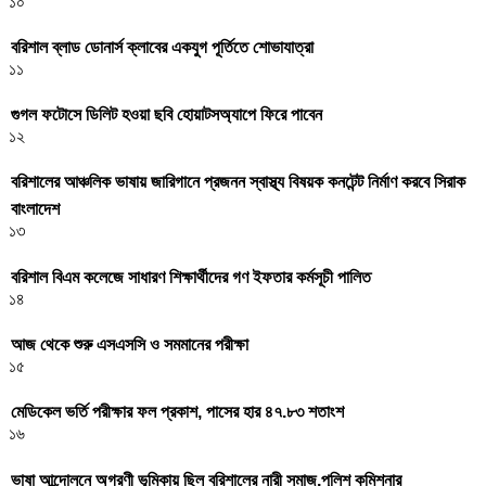
১০
বরিশাল ব্লাড ডোনার্স ক্লাবের একযুগ পূর্তিতে শোভাযাত্রা
১১
গুগল ফটোসে ডিলিট হওয়া ছবি হোয়াটসঅ্যাপে ফিরে পাবেন
১২
বরিশালের আঞ্চলিক ভাষায় জারিগানে প্রজনন স্বাস্থ্য বিষয়ক কনটেন্ট নির্মাণ করবে সিরাক
বাংলাদেশ
১৩
বরিশাল বিএম কলেজে সাধারণ শিক্ষার্থীদের গণ ইফতার কর্মসূচী পালিত
১৪
আজ থেকে শুরু এসএসসি ও সমমানের পরীক্ষা
১৫
মেডিকেল ভর্তি পরীক্ষার ফল প্রকাশ, পাসের হার ৪৭.৮৩ শতাংশ
১৬
ভাষা আন্দোলনে অগ্রণী ভূমিকায় ছিল বরিশালের নারী সমাজ,পুলিশ কমিশনার