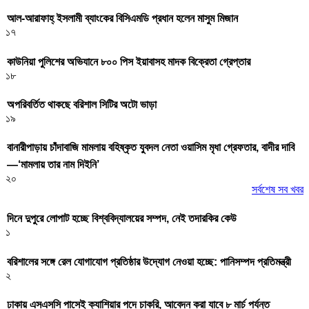
আল-আরাফাহ্ ইসলামী ব্যাংকের বিসিএমডি প্রধান হলেন মাসুম মিজান
১৭
কাউনিয়া পুলিশের অভিযানে ৮০০ পিস ইয়াবাসহ মাদক বিক্রেতা গ্রেপ্তার
১৮
অপরিবর্তিত থাকছে বরিশাল সিটির অটো ভাড়া
১৯
বানারীপাড়ায় চাঁদাবাজি মামলায় বহিষ্কৃত যুবদল নেতা ওয়াসিম মৃধা গ্রেফতার, বাদীর দাবি
—‘মামলায় তার নাম দিইনি’
২০
সর্বশেষ সব খবর
দিনে দুপুরে লোপাট হচ্ছে বিশ্ববিদ্যালয়ের সম্পদ, নেই তদারকির কেউ
১
বরিশালের সঙ্গে রেল যোগাযোগ প্রতিষ্ঠার উদ্যোগ নেওয়া হচ্ছে: পানিসম্পদ প্রতিমন্ত্রী
২
ঢাকায় এসএসসি পাসেই ক্যাশিয়ার পদে চাকরি, আবেদন করা যাবে ৮ মার্চ পর্যন্ত