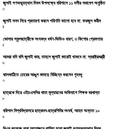
জুলাই গণঅভ্যুত্থান দিবস উপলক্ষ্যে বরিশালে ১১ দলীয় সমাবেশ অনুষ্ঠিত
৩
জুলাই সনদ নিয়ে প্রতারণা করলে পরিণতি ভালো হবে না: ফয়জুল করীম
৪
ভোলায় স্কুলছাত্রীকে সংঘবদ্ধ ধর্ষণ-ভিডিও ধারণ, ৩ কিশোর গ্রেফতার
৫
আমরা যদি বলি জুলাই কার, তাহলে জুলাই কারোই থাকবে না: স্বরাষ্ট্রমন্ত্রী
৬
ঝালকাঠিতে চোরের আঙুল কামড়ে বিচ্ছিন্ন করলেন গৃহবধূ
৭
ছাত্রকে দিয়ে এইচএসসির খাতা মূল্যায়নের অভিযাগে শিক্ষক বরখাস্ত
৮
বরিশাল বিশ্ববিদ্যালয়ে ছাত্রদল-ছাত্রশিবির সংঘর্ষ, আহত অন্তত ১০
৯
বিএম কলেজে নানা আয়োজনে পালিত হলো জুলাই গণঅভ্যুত্থান দিবস