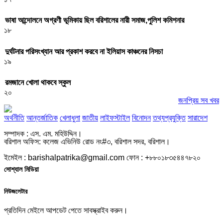
ভাষা আন্দোলনে অগ্রণী ভূমিকায় ছিল বরিশালের নারী সমাজ,পুলিশ কমিশনার
১৮
দুর্ঘটনার পরিসংখ্যান আর প্রকাশ করবে না ইলিয়াস কাঞ্চনের নিসচা
১৯
রমজানে খোলা থাকবে স্কুল
২০
জনপ্রিয় সব খবর
অর্থনীতি
আন্তর্জাতিক
খেলাধুলা
জাতীয়
লাইফস্টাইল
বিনোদন
তথ্যপ্রযুক্তি
সারাদেশ
সম্পাদক : এস. এম. মহিউদ্দিন।
বরিশাল অফিস: কলেজ এভিনিউ রোড নং#৩, বরিশাল সদর, বরিশাল।
ইমেইল : barishalpatrika@gmail.com ফোন : +৮৮০১৮৩৫৪৪৭৮২০
সোশ্যাল মিডিয়া
নিউজলেটার
প্রতিদিন মেইলে আপডেট পেতে সাবস্ক্রাইব করুন।