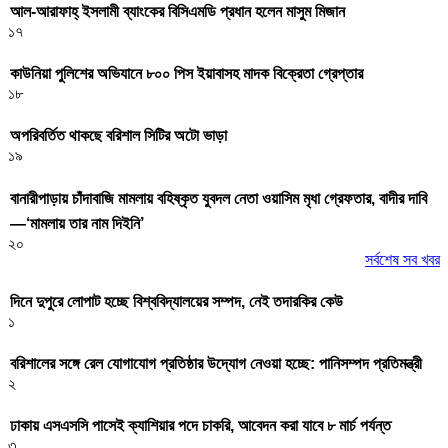
আল-আরাফাহ্ ইসলামী ব্যাংকের বিসিএমডি প্রধান হলেন মাসুম মিজান
১৭
কাউনিয়া পুলিশের অভিযানে ৮০০ পিস ইয়াবাসহ মাদক বিক্রেতা গ্রেপ্তার
১৮
অপরিবর্তিত থাকছে বরিশাল সিটির অটো ভাড়া
১৯
বানারীপাড়ায় চাঁদাবাজি মামলায় বহিষ্কৃত যুবদল নেতা ওয়াসিম মৃধা গ্রেফতার, বাদীর দাবি
—‘মামলায় তার নাম দিইনি’
২০
সর্বশেষ সব খবর
দিনে দুপুরে লোপাট হচ্ছে বিশ্ববিদ্যালয়ের সম্পদ, নেই তদারকির কেউ
১
বরিশালের সঙ্গে রেল যোগাযোগ প্রতিষ্ঠার উদ্যোগ নেওয়া হচ্ছে: পানিসম্পদ প্রতিমন্ত্রী
২
ঢাকায় এসএসসি পাসেই ক্যাশিয়ার পদে চাকরি, আবেদন করা যাবে ৮ মার্চ পর্যন্ত
৩