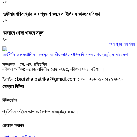
১৮
দুর্ঘটনার পরিসংখ্যান আর প্রকাশ করবে না ইলিয়াস কাঞ্চনের নিসচা
১৯
রমজানে খোলা থাকবে স্কুল
২০
জনপ্রিয় সব খবর
অর্থনীতি
আন্তর্জাতিক
খেলাধুলা
জাতীয়
লাইফস্টাইল
বিনোদন
তথ্যপ্রযুক্তি
সারাদেশ
সম্পাদক : এস. এম. মহিউদ্দিন।
বরিশাল অফিস: কলেজ এভিনিউ রোড নং#৩, বরিশাল সদর, বরিশাল।
ইমেইল : barishalpatrika@gmail.com ফোন : +৮৮০১৮৩৫৪৪৭৮২০
সোশ্যাল মিডিয়া
নিউজলেটার
প্রতিদিন মেইলে আপডেট পেতে সাবস্ক্রাইব করুন।
মোবাইল অ্যাপস