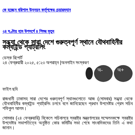
কে হচ্ছেন বরিশাল উন্নয়ন কর্তৃপক্ষের চেয়ারম্যান
২৪ ঘণ্টায় হাম উপসর্গে ৪ শিশুর মৃত্যু
সন্ধ্যা থেকে সারা দেশে গুরুত্বপূর্ণ স্থানে যৌথবাহিনীর
কম্বাইন্ড প্যাট্রলিং
ডেস্ক রিপোর্ট
২৪ ফেব্রুয়ারী ২০২৫, ৫:২৩ অপরাহ্ন
|
অনলাইন সংস্করণ
অ-
অ+
ফাইল ছবি
রাজধানী ঢাকাসহ সারা দেশের গুরুত্বপূর্ণ স্থানগুলোতে আজ (সোমবার) সন্ধ্যা থেকে
যৌথবাহিনীর কম্বাইন্ড প্যাট্রলিং চলবে বলে জানিয়েছেন প্রধান উপদেষ্টার প্রেস সচিব
শফিকুল আলম।
সোমবার (২৪ ফেব্রুয়ারি) বিকেলে সচিবালয়ে স্বরাষ্ট্র মন্ত্রণালয়ের সম্মেলনকক্ষে স্বরাষ্ট্র
উপদেষ্টার সভাপতিত্বে অনুষ্ঠিত কোর কমিটির সভা শেষে সাংবাদিকদের তিনি এ কথা
জানান।