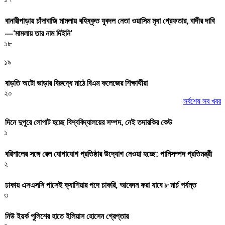
বানারীপাড়ায় চাঁদাবাজি মামলায় বহিষ্কৃত যুবদল নেতা ওয়াসিম মৃধা গ্রেফতার, বাদীর দাবি
—‘মামলায় তার নাম দিইনি’
১৮
১৯
বাড়তি অটো ভাড়ার বিরুদ্ধে মাঠে বিএম কলেজের শিক্ষার্থীরা
২০
সর্বশেষ সব খবর
দিনে দুপুরে লোপাট হচ্ছে বিশ্ববিদ্যালয়ের সম্পদ, নেই তদারকির কেউ
১
বরিশালের সঙ্গে রেল যোগাযোগ প্রতিষ্ঠার উদ্যোগ নেওয়া হচ্ছে: পানিসম্পদ প্রতিমন্ত্রী
২
ঢাকায় এসএসসি পাসেই ক্যাশিয়ার পদে চাকরি, আবেদন করা যাবে ৮ মার্চ পর্যন্ত
৩
নিউ ইয়র্ক পুলিশের হাতে ইলিয়াস হোসেন গ্রেপ্তার