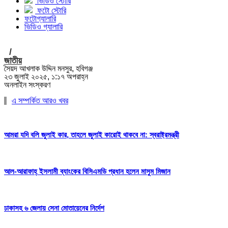
ভিডিও স্টোরি
ফটো স্টোরি
ফটোগ্যালারি
ভিডিও গ্যালারি
/
জাতীয়
সৈয়দ আখলাক উদ্দিন মনসুর, হবিগঞ্জ
২৩ জুলাই ২০২৫, ১:১৭ অপরাহ্ন
অনলাইন সংস্করণ
এ সম্পর্কিত আরও খবর
আমরা যদি বলি জুলাই কার, তাহলে জুলাই কারোই থাকবে না: স্বরাষ্ট্রমন্ত্রী
আল-আরাফাহ্ ইসলামী ব্যাংকের বিসিএমডি প্রধান হলেন মাসুম মিজান
ঢাকাসহ ৬ জেলায় সেনা মোতায়েনের নির্দেশ