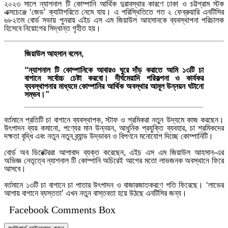
২০২৩ সালে ন্যাশনাল টি কোম্পানি আর্থিক দুরাবস্থার কারণে ঢাকা ও চট্টগ্রাম স্টক
এক্সচেঞ্জে ‘জেড’ ক্যাটাগরিতে নেমে যায়। এ পরিস্থিতিতে গত ২ ফেব্রুয়ারি এনটিসির
৬৮২তম বোর্ড সভায় পুনরায় এইচ এস এম জিয়াউল আহসানকে ব্যবস্থাপনা পরিচালক
হিসেবে নিয়োগের সিদ্ধান্ত গৃহীত হয়।
জিয়াউল আহসান বলেন,
“ন্যাশনাল টি কোম্পানিকে আবারও ঘুরে দাঁড় করাতে আমি ১৩টি চা
বাগানে সর্বোচ্চ চেষ্টা করবো। দীর্ঘমেয়াদি পরিকল্পনা ও কার্যকর
ব্যবস্থাপনার মাধ্যমে কোম্পানির আর্থিক অবস্থার আমূল উন্নয়ন ঘটানো
সম্ভব।”
বর্তমানে প্রতিটি চা বাগানে ব্যবস্থাপক, স্টাফ ও শ্রমিকরা নতুন উদ্যমে কাজ করছেন।
উৎপাদন ব্যয় কমানো, পণ্যের মান উন্নয়ন, আধুনিক প্রযুক্তি ব্যবহার, চা শ্রমিকদের
দক্ষতা বৃদ্ধি এবং নতুন নতুন ব্র্যান্ড উদ্ভাবন ও বিপণনে মনোযোগ দিচ্ছে কোম্পানিটি।
বোর্ড অব ডিরেক্টররা আশাবাদ ব্যক্ত করেছেন, এইচ এস এম জিয়াউল আহসান-এর
অভিজ্ঞ নেতৃত্বে ন্যাশনাল টি কোম্পানি অচিরেই আগের মতো লাভজনক অবস্থানে ফিরে
আসবে।
বর্তমানে ১৩টি চা বাগানে চা পাতার উৎপাদন ও বাজারজাতকরণে গতি ফিরেছে। ‘লাভের
আশায় বাগানে ব্যস্ততা’ এখন নতুন বাস্তবতা হয়ে উঠছে এনটিসির জন্য।
Facebook Comments Box