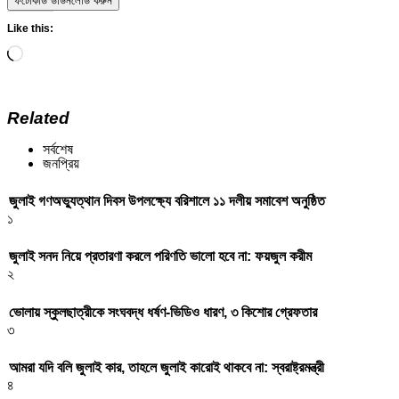
ফটোকার্ড ডাউনলোড করুন
Like this:
Loading…
Related
সর্বশেষ
জনপ্রিয়
জুলাই গণঅভ্যুত্থান দিবস উপলক্ষ্যে বরিশালে ১১ দলীয় সমাবেশ অনুষ্ঠিত
১
জুলাই সনদ নিয়ে প্রতারণা করলে পরিণতি ভালো হবে না: ফয়জুল করীম
২
ভোলায় স্কুলছাত্রীকে সংঘবদ্ধ ধর্ষণ-ভিডিও ধারণ, ৩ কিশোর গ্রেফতার
৩
আমরা যদি বলি জুলাই কার, তাহলে জুলাই কারোই থাকবে না: স্বরাষ্ট্রমন্ত্রী
৪