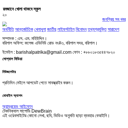
রমজানে খোলা থাকবে স্কুল
২০
জনপ্রিয় সব খবর
অর্থনীতি
আন্তর্জাতিক
খেলাধুলা
জাতীয়
লাইফস্টাইল
বিনোদন
তথ্যপ্রযুক্তি
সারাদেশ
সম্পাদক : এস. এম. মহিউদ্দিন।
বরিশাল অফিস: কলেজ এভিনিউ রোড নং#৩, বরিশাল সদর, বরিশাল।
ইমেইল : barishalpatrika@gmail.com ফোন : +৮৮০১৮৩৫৪৪৭৮২০
সোশ্যাল মিডিয়া
নিউজলেটার
প্রতিদিন মেইলে আপডেট পেতে সাবস্ক্রাইব করুন।
মোবাইল অ্যাপস
অ্যান্ড্রয়েড
আইফোন
টেকনিক্যাল সাপোর্টঃ DewBrain
এই ওয়েবসাইটের কোনো লেখা, ছবি, ভিডিও অনুমতি ছাড়া ব্যবহার বেআইনি।