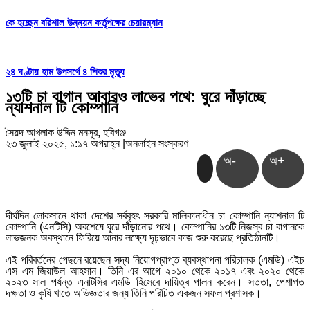
কে হচ্ছেন বরিশাল উন্নয়ন কর্তৃপক্ষের চেয়ারম্যান
২৪ ঘণ্টায় হাম উপসর্গে ৪ শিশুর মৃত্যু
১৩টি চা বাগান আবারও লাভের পথে: ঘুরে দাঁড়াচ্ছে
ন্যাশনাল টি কোম্পানি
সৈয়দ আখলাক উদ্দিন মনসুর, হবিগঞ্জ
২৩ জুলাই ২০২৫, ১:১৭ অপরাহ্ন
|
অনলাইন সংস্করণ
অ-
অ+
দীর্ঘদিন লোকসানে থাকা দেশের সর্ববৃহৎ সরকারি মালিকানাধীন চা কোম্পানি ন্যাশনাল টি
কোম্পানি (এনটিসি) অবশেষে ঘুরে দাঁড়ানোর পথে। কোম্পানির ১৩টি নিজস্ব চা বাগানকে
লাভজনক অবস্থানে ফিরিয়ে আনার লক্ষ্যে দৃঢ়ভাবে কাজ শুরু করেছে প্রতিষ্ঠানটি।
এই পরিবর্তনের পেছনে রয়েছেন সদ্য নিয়োগপ্রাপ্ত ব্যবস্থাপনা পরিচালক (এমডি) এইচ
এস এম জিয়াউল আহসান। তিনি এর আগে ২০১০ থেকে ২০১৭ এবং ২০২০ থেকে
২০২৩ সাল পর্যন্ত এনটিসির এমডি হিসেবে দায়িত্ব পালন করেন। সততা, পেশাগত
দক্ষতা ও কৃষি খাতে অভিজ্ঞতার জন্য তিনি পরিচিত একজন সফল প্রশাসক।