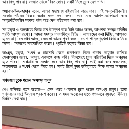
আর কিছু পাব না। সংঘাত থেকে বিরত হোন। সবাই মিলে সুন্দর দেশ গড়ি।
ওয়াকার-উজ-জামান বলেন, আমরা মহামান্য রাষ্ট্রপতির কাছে যাব। এই অন্তর্বর্তীকালীন
সরকার গঠনের বিষয়ে ওনার সঙ্গে কথা বলব। তার সঙ্গে আলাপ-আলোচনা করে
অন্তর্বর্তীকালীন সরকার গঠন করে দেশ পরিচালনা করা হবে।
সব হত্যা ও অন্যায়ের বিচার হবে উল্লেখ করে তিনি আরও বলেন, আপনারা সশস্ত্র বাহিনীর
প্রতি আস্থা রাখেন। আমরা সমস্ত দায়দায়িত্ব নিচ্ছি। আপনাদের কথা দিচ্ছি, আশাহত
হবেন না। যত দাবি আছে, সেগুলো আমরা পূরণ করব। দেশে শান্তিশৃঙ্খলা ফিরিয়ে নিয়ে
আসব। আমাদের সহযোগিতা করেন। প্রতিটি হত্যার বিচার হবে।
ভাঙচুর, হত্যা, সংঘর্ষ ও মারামারি থেকে জনগণকে বিরত থাকার আহ্বান জানিয়ে
সেনাপ্রধান বলেন, ‘আসুন, একসঙ্গে কাজ করি। নিঃসন্দেহে সুন্দর পরিণতির দিকে অগ্রসর
হতে পারব। মারামারি ও সংঘাত করে আর কিছু পাব না। তাই দয়া করে ধ্বংসযজ্ঞ,
অরাজকতা ও সংঘর্ষ থেকে বিরত হন। সবাই মিলে সুন্দর ভবিষ্যতের দিকে আমরা অগ্রসর
হব।’
গণভবনে ঢুকে পড়েন অসংখ্য মানুষ
শেখ হাসিনার পতন হয়েছে— এমন খবরে গণভবনে ঢুকে পড়েন অসংখ্য মানুষ। তারা
গণভবনের মাঠে উল্লাস প্রকাশ করেন। এ সময় অনেকের হাতে গণভবনে ব্যবহৃত বিভিন্ন
জিনিস দেখা যায়।