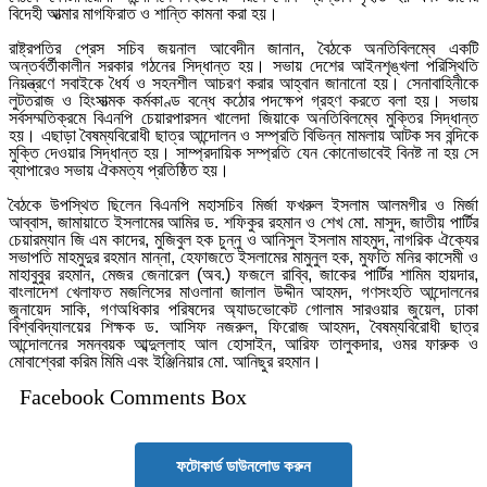
বিদেহী আত্মার মাগফিরাত ও শান্তি কামনা করা হয়।
রাষ্ট্রপতির প্রেস সচিব জয়নাল আবেদীন জানান, বৈঠকে অনতিবিলম্বে একটি
অন্তর্বর্তীকালীন সরকার গঠনের সিদ্ধান্ত হয়। সভায় দেশের আইনশৃঙ্খলা পরিস্থিতি
নিয়ন্ত্রণে সবাইকে ধৈর্য ও সহনশীল আচরণ করার আহ্বান জানানো হয়। সেনাবাহিনীকে
লুটতরাজ ও হিংসাত্মক কর্মকাণ্ড বন্ধে কঠোর পদক্ষেপ গ্রহণ করতে বলা হয়। সভায়
সর্বসম্মতিক্রমে বিএনপি চেয়ারপারসন খালেদা জিয়াকে অনতিবিলম্বে মুক্তির সিদ্ধান্ত
হয়। এছাড়া বৈষম্যবিরোধী ছাত্র আন্দোলন ও সম্প্রতি বিভিন্ন মামলায় আটক সব বন্দিকে
মুক্তি দেওয়ার সিদ্ধান্ত হয়। সাম্প্রদায়িক সম্প্রতি যেন কোনোভাবেই বিনষ্ট না হয় সে
ব্যাপারেও সভায় ঐকমত্য প্রতিষ্ঠিত হয়।
বৈঠকে উপস্থিত ছিলেন বিএনপি মহাসচিব মির্জা ফখরুল ইসলাম আলমগীর ও মির্জা
আব্বাস, জামায়াতে ইসলামের আমির ড. শফিকুর রহমান ও শেখ মো. মাসুদ, জাতীয় পার্টির
চেয়ারম্যান জি এম কাদের, মুজিবুল হক চুন্নু ও আনিসুল ইসলাম মাহমুদ, নাগরিক ঐক্যের
সভাপতি মাহমুদুর রহমান মান্না, হেফাজতে ইসলামের মামুনুল হক, মুফতি মনির কাসেমী ও
মাহাবুবুর রহমান, মেজর জেনারেল (অব.) ফজলে রাব্বি, জাকের পার্টির শামিম হায়দার,
বাংলাদেশ খেলাফত মজলিসের মাওলানা জালাল উদ্দীন আহমদ, গণসংহতি আন্দোলনের
জুনায়েদ সাকি, গণঅধিকার পরিষদের অ্যাডভোকেট গোলাম সারওয়ার জুয়েল, ঢাকা
বিশ্ববিদ্যালয়ের শিক্ষক ড. আসিফ নজরুল, ফিরোজ আহমদ, বৈষম্যবিরোধী ছাত্র
আন্দোলনের সমন্বয়ক আব্দুল্লাহ আল হোসাইন, আরিফ তালুকদার, ওমর ফারুক ও
মোবাশ্বেরা করিম মিমি এবং ইঞ্জিনিয়ার মো. আনিছুর রহমান।
Facebook Comments Box
ফটোকার্ড ডাউনলোড করুন