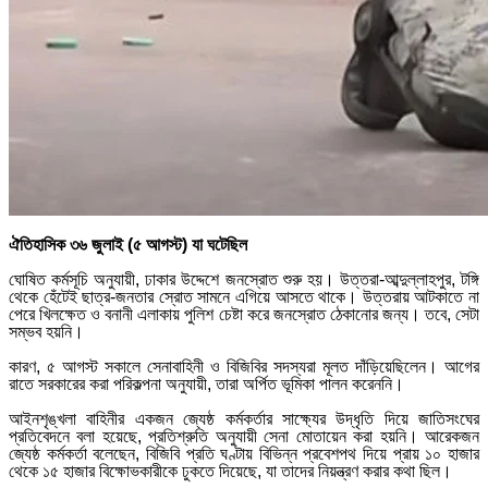
ঐতিহাসিক ৩৬ জুলাই (৫ আগস্ট) যা ঘটেছিল
ঘোষিত কর্মসূচি অনুযায়ী, ঢাকার উদ্দেশে জনস্রোত শুরু হয়। উত্তরা-আব্দুল্লাহপুর, টঙ্গি
থেকে হেঁটেই ছাত্র-জনতার স্রোত সামনে এগিয়ে আসতে থাকে। উত্তরায় আটকাতে না
পেরে খিলক্ষেত ও বনানী এলাকায় পুলিশ চেষ্টা করে জনস্রোত ঠেকানোর জন্য। তবে, সেটা
সম্ভব হয়নি।
কারণ, ৫ আগস্ট সকালে সেনাবাহিনী ও বিজিবির সদস্যরা মূলত দাঁড়িয়েছিলেন। আগের
রাতে সরকারের করা পরিকল্পনা অনুযায়ী, তারা অর্পিত ভূমিকা পালন করেননি।
আইনশৃঙ্খলা বাহিনীর একজন জ্যেষ্ঠ কর্মকর্তার সাক্ষ্যের উদ্ধৃতি দিয়ে জাতিসংঘের
প্রতিবেদনে বলা হয়েছে, প্রতিশ্রুতি অনুযায়ী সেনা মোতায়েন করা হয়নি। আরেকজন
জ্যেষ্ঠ কর্মকর্তা বলেছেন, বিজিবি প্রতি ঘণ্টায় বিভিন্ন প্রবেশপথ দিয়ে প্রায় ১০ হাজার
থেকে ১৫ হাজার বিক্ষোভকারীকে ঢুকতে দিয়েছে, যা তাদের নিয়ন্ত্রণ করার কথা ছিল।