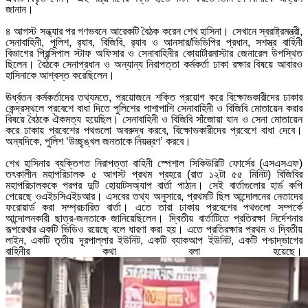
জানান।
৪ আগস্ট সন্ধ্যার পর গণভবনে আরেকটি বৈঠক করেন শেখ হাসিনা। সেখানে স্বরাষ্ট্রমন্ত্রী,
সেনাবাহিনী, পুলিশ, র‍্যাব, বিজিবি, র‍্যাব ও আনসার/ভিডিপির প্রধান, সশস্ত্র বাহিনী
বিভাগের প্রিন্সিপাল স্টাফ অফিসার ও সেনাবাহিনীর কোয়ার্টারমাস্টার জেনারেল উপস্থিত
ছিলেন। বৈঠকে সেনাপ্রধান ও অন্যান্য নিরাপত্তা কর্মকর্তা ঢাকা রক্ষার বিষয়ে আবারও
হাসিনাকে আশ্বস্ত করেছিলেন।
ঊর্ধ্বতন কর্মকর্তাদের তথ্যমতে, প্রয়োজনে শক্তি প্রয়োগ করে বিক্ষোভকারীদের ঢাকার
কেন্দ্রস্থলে প্রবেশে বাধা দিতে পুলিশের পাশাপাশি সেনাবাহিনী ও বিজিবি মোতায়েন করার
বিষয়ে বৈঠকে ঐকমত্য হয়েছিল। সেনাবাহিনী ও বিজিবি সাঁজোয়া যান ও সেনা মোতায়েন
করে ঢাকায় প্রবেশের পথগুলো অবরুদ্ধ করবে, বিক্ষোভকারীদের প্রবেশে বাধা দেবে।
অন্যদিকে, পুলিশ ‘উচ্ছৃঙ্খল জনতাকে নিয়ন্ত্রণ’ করবে।
শেখ হাসিনার ব্যক্তিগত নিরাপত্তা বাহিনী স্পেশাল সিকিউরিটি ফোর্সের (এসএসএফ)
তৎকালীন মহাপরিচালক ৫ আগস্ট প্রথম প্রহরে (রাত ১২টা ৫৫ মিনিট) বিজিবির
মহাপরিচালককে পরপর দুটি হোয়াটসঅ্যাপ বার্তা পাঠান। সেই বার্তাগুলোর হার্ড কপি
পেয়েছে ওএইচসিএইচআর। এসবের তথ্য অনুসারে, প্রথমটি ছিল আন্দোলনের নেতাদের
ফরোয়ার্ড করা সম্প্রচারিত বার্তা। এতে তারা ঢাকায় প্রবেশের পথগুলো সম্পর্কে
আন্দোলনকারী ছাত্র-জনতাকে জানিয়েছিলেন। দ্বিতীয় বার্তাটিতে প্রতিরক্ষা নির্দেশনার
রূপরেখার একটি ভিডিও রয়েছে বলে ধারণা করা হয়। এতে প্রতিরক্ষার প্রথম ও দ্বিতীয়
লাইন, একটি তৃতীয় দূরপাল্লার ইউনিট, একটি ব্যাকআপ ইউনিট, একটি পশ্চাদ্ভাগের
বাহিনীর কথা বলা হয়েছে।