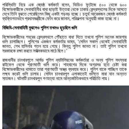
পরিস্থিতি নিয়ে এক জ্যেষ্ঠ কর্মকর্তা বলেন, ভিডিও ফুটেজে ৫০০ থেকে ৬০০
বিক্ষোভকারীকে সেনাবাহিনীর বাধা ছাড়াই উত্তরা থেকে ঢাকার কেন্দ্রস্থলের দিকে আসতে
দেখে তিনি বুঝতে পেরেছিলেন কিছু একটা গড়বড় হচ্ছে। চতুর্থ আরেকজন জ্যেষ্ঠ কর্মকর্তা
ব্যক্তিগতভাবে প্রধানমন্ত্রীকে ফোন করে জানান, পরিকল্পনা অনুযায়ী কাজ হচ্ছে না।
বিজিবি-সেনাবাহিনী বুঝলেও পুলিশ তখনও ছুড়ছিল গুলি
বিক্ষোভকারীদের শহরের কেন্দ্রস্থলে পৌঁছাতে বাধা দিতে তখনো পুলিশ অনেক জায়গায়
গুলি চালাচ্ছিল। পুলিশের একজন কর্মকর্তার ভাষ্য, ‘সেদিন সকাল থেকেই সেনাবাহিনী
জানত, শেখ হাসিনার পতন হয়ে গেছে। কিন্তু পুলিশ জানত না। তাই পুলিশ তখনো
সরকারকে রক্ষা করতে সর্বাত্মকভাবে মাঠে ছিল।’
রাজধানীর চানখারপুলে আর্মড পুলিশ ব্যাটালিয়নের কর্মকর্তারা ও অন্য পুলিশ সদস্যরা
রাইফেল থেকে প্রাণঘাতী গুলি করে। শাহবাগের দিকে অগ্রসর হতে চেষ্টা করা
বিক্ষোভকারীদের থামাতে তারা প্রাণঘাতী অস্ত্র ব্যবহার করে। পুলিশ যাকে পাচ্ছিল তাকে
লক্ষ্য করেই গুলি চালায়। সেদিন চানখারপুল এলাকাতেই গুলিতে মারা যান অন্তত
সাতজন। ঘটনাটি চানখারপুল গণহত্যা নামে আন্তর্জাতিকভাবে পরিচিতি পায়।