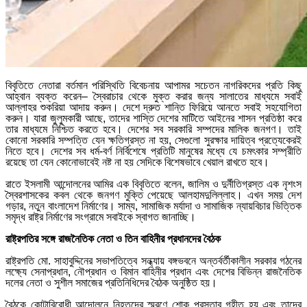
বিবৃতিতে নেতারা বর্তমান পরিস্থিতি বিবেচনায় আপামর সচেতন নাগরিকদের প্রতি কিছু
আহ্বান ব্যক্ত করেন– স্বৈরাচার থেকে মুক্ত করার জন্য সালাতের মাধ্যমে সবাই
আল্লাহর শুকরিয়া আদায় করুন। দেশে দ্রুত শান্তি ফিরিয়ে আনতে সবাই সহযোগিতা
করুন। যারা জুলুমকারী আছে, তাদের শাস্তি দেশের মাটিতে আইনের শাসন প্রতিষ্ঠা করে
তার মাধ্যমে নিশ্চিত করতে হবে। দেশের সব সরকারি সম্পদের মালিক জনগণ। তাই
কোনো সরকারি সম্পত্তি যেন ক্ষতিগ্রস্ত না হয়, সেগুলো সুরক্ষার দায়িত্ব প্রত্যেকেরই
নিতে হবে। দেশের সব ধর্ম-বর্ণ নির্বিশেষে প্রতিটি মানুষের মধ্যে যে চমৎকার সম্প্রীতি
রয়েছে তা যেন কোনোভাবেই নষ্ট না হয় সেদিকে বিশেষভাবে খেয়াল রাখতে হবে।
রাতে ইসলামী আন্দোলনের আমির এক বিবৃতিতে বলেন, জালিম ও দুর্নীতিগ্রস্ত এক নৃশংস
স্বৈরশাসকের কবল থেকে জনগণ মুক্তি পেয়েছে আলহামদুলিল্লাহ। এখন সময় দেশ
গড়ার, নতুন বাংলাদেশ নির্মাণের। সাম্য, সামাজিক মর্যাদা ও সামাজিক ন্যায়বিচার ভিত্তিক
সমৃদ্ধ রাষ্ট্র নির্মাণের সংগ্রামে সবাইকে স্বাগত জানাচ্ছি।
রাষ্ট্রপতির সঙ্গে রাজনৈতিক নেতা ও তিন বাহিনীর প্রধানদের বৈঠক
রাষ্ট্রপতি মো. সাহাবুদ্দিনের সভাপতিত্বে সন্ধ্যায় বঙ্গভবনে অন্তর্বর্তীকালীন সরকার গঠনের
লক্ষ্যে সেনাপ্রধান, নৌপ্রধান ও বিমান বাহিনীর প্রধান এবং দেশের বিভিন্ন রাজনৈতিক
দলের নেতা ও সুশীল সমাজের প্রতিনিধিদের বৈঠক অনুষ্ঠিত হয়।
বৈঠকে কোটাবিরোধী আন্দোলনে নিহতদের স্মরণে শোক প্রস্তাব গৃহীত হয় এবং তাদের