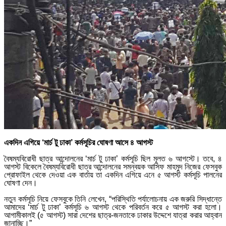
একদিন এগিয়ে ‘মার্চ টু ঢাকা’ কর্মসূচির ঘোষণা আসে ৪ আগস্ট
বৈষম্যবিরোধী ছাত্র আন্দোলনের ‘মার্চ টু ঢাকা’ কর্মসূচি ছিল মূলত ৬ আগস্টে। তবে, ৪
আগস্ট বিকেলে বৈষম্যবিরোধী ছাত্র আন্দোলনের সমন্বয়ক আসিফ মাহমুদ নিজের ফেসবুক
প্রোফাইল থেকে দেওয়া এক বার্তায় তা একদিন এগিয়ে এনে ৫ আগস্ট কর্মসূচি পালনের
ঘোষণা দেন।
নতুন কর্মসূচি নিয়ে ফেসবুকে তিনি লেখেন, “পরিস্থিতি পর্যালোচনায় এক জরুরি সিদ্ধান্তে
আমাদের ‘মার্চ টু ঢাকা’ কর্মসূচি ৬ আগস্ট থেকে পরিবর্তন করে ৫ আগস্ট করা হলো।
আগামীকালই (৫ আগস্ট) সারা দেশের ছাত্র-জনতাকে ঢাকার উদ্দেশে যাত্রা করার আহ্বান
জানাচ্ছি।”