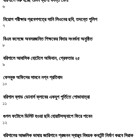
বরিশালে শুরু হচ্ছে ৩দিন ব্যাপী বসন্ত মেলা
৬
নিয়োগ পরীক্ষার প্রবেশপত্রে সানি লিওনের ছবি, তদন্তে পুলিশ
৭
বিএম কলেজে অবসরজনিত শিক্ষকের বিদায় সংবর্ধনা অনুষ্ঠিত
৮
বরিশালে আবাসিক হোটেলে অভিযান, গ্রেফতার ২৫
৯
ফেসবুক অফিসের সামনে নগ্ন প্রতিবাদ
১০
বরিশাল ব্লাড ডোনার্স ক্লাবের একযুগ পূর্তিতে শোভাযাত্রা
১১
গুগল ফটোসে ডিলিট হওয়া ছবি হোয়াটসঅ্যাপে ফিরে পাবেন
১২
বরিশালের আঞ্চলিক ভাষায় জারিগানে প্রজনন স্বাস্থ্য বিষয়ক কনটেন্ট নির্মাণ করবে সিরাক