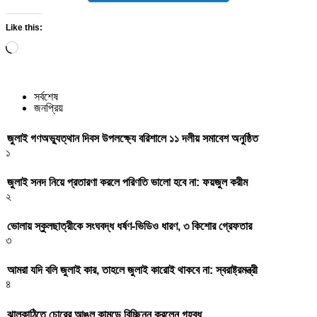
Like this:
Loading…
সর্বশেষ
জনপ্রিয়
জুলাই গণঅভ্যুত্থান দিবস উপলক্ষ্যে বরিশালে ১১ দলীয় সমাবেশ অনুষ্ঠিত
১
জুলাই সনদ নিয়ে প্রতারণা করলে পরিণতি ভালো হবে না: ফয়জুল করীম
২
ভোলায় স্কুলছাত্রীকে সংঘবদ্ধ ধর্ষণ-ভিডিও ধারণ, ৩ কিশোর গ্রেফতার
৩
আমরা যদি বলি জুলাই কার, তাহলে জুলাই কারোই থাকবে না: স্বরাষ্ট্রমন্ত্রী
৪
ঝালকাঠিতে চোরের আঙুল কামড়ে বিচ্ছিন্ন করলেন গৃহবধূ