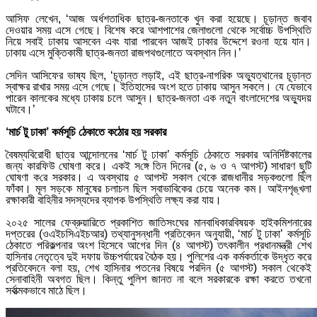
আসিফ লেখেন, ‘আজ অর্ধশতাধিক ছাত্র-জনতাকে খুন করা হয়েছে। চূড়ান্ত জবাব
দেওয়ার সময় এসে গেছে। বিশেষ করে আশপাশের জেলাগুলো থেকে সর্বোচ্চ উপস্থিতি
নিয়ে সবাই ঢাকায় আসবেন এবং যারা পারবেন আজই ঢাকার উদ্দেশে রওনা হয়ে যান।
ঢাকায় এসে মুক্তিকামী ছাত্র-জনতা রাজপথগুলোতে অবস্থান নিন।’
সেদিন আসিফের ভাষ্য ছিল, ‘চূড়ান্ত লড়াই, এই ছাত্র-নাগরিক অভ্যুত্থানের চূড়ান্ত
স্বাক্ষর রাখার সময় এসে গেছে। ইতিহাসের অংশ হতে ঢাকায় আসুন সকলে। যে যেভাবে
পারেন কালকের মধ্যে ঢাকায় চলে আসুন। ছাত্র-জনতা এক নতুন বাংলাদেশের অভ্যুদয়
ঘটাবে।’
‘মার্চ টু ঢাকা’ কর্মসূচি ঠেকাতে কঠোর হয় সরকার
বৈষম্যবিরোধী ছাত্র আন্দোলনের ‘মার্চ টু ঢাকা’ কর্মসূচি ঠেকাতে সরকার অনির্দিষ্টকালের
জন্য কার‌ফিউ ঘোষণা করে। একই স‌ঙ্গে তিন দিনের (৫, ৬ ও ৭ আগস্ট) সাধারণ ছু‌টি
ঘোষণা ক‌রে সরকার। এ অবস্থায় ৫ আগস্ট সকা‌ল থেকে রাজধানীর সড়কগুলো ছিল
ফাঁকা। মূল সড়কে মানুষের চলাচল ছিল স্বাভাবিকের চেয়ে অনেক কম। আইনশৃঙ্খলা
রক্ষাকারী বাহিনীর সদস্যদের ব্যাপক উপস্থিতি লক্ষ্য করা যায়।
২০২৫ সালের ফেব্রুয়ারিতে প্রকাশিত জাতিসংঘের মানবাধিকারবিষয়ক হাইকমিশনারের
দপ্তরের (ওএইচসিএইচআর) তথ্যানুসন্ধানী প্রতিবেদন অনুযায়ী, ‘মার্চ টু ঢাকা’ কর্মসূচি
ঠেকাতে পরিকল্পনার অংশ হিসেবে আগের দিন (৪ আগস্ট) তৎকালীন প্রধানমন্ত্রী শেখ
হাসিনার নেতৃত্বে দুই দফায় উচ্চপর্যায়ের বৈঠক হয়। পুলিশের এক কর্মকর্তাকে উদ্ধৃত করে
প্রতিবেদনে বলা হয়, শেখ হাসিনার পতনের বিষয়ে পরদিন (৫ আগস্ট) সকাল থেকেই
সেনাবাহিনী অবগত ছিল। কিন্তু পুলিশ জানত না বলে সরকারকে রক্ষা করতে তখনো
সর্বাত্মকভাবে মাঠে ছিল।