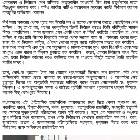
একতরফা এ নির্বাচনে শেখ হাসিনার নেতৃত্বাধীন আওয়ামী লীগ টানা চতুর্থবারের মতো
নিরঙ্কুশ জয়লাভ করে। যদিও জাতীয় পার্টি ও কয়েকজন স্বতন্ত্র প্রার্থী নির্বাচনে ব্যাপক
কারচুপির অভিযোগ তোলেন।
দীর্ঘ সময় ক্ষমতায় থেকে প্রায় সব বিরোধী দল ও মতকে কোণঠাসা করতে পেরেছিলেন শেখ
হাসিনা। শুধু তা-ই নয়, পরপর প্রশ্নবিদ্ধ তিনটি নির্বাচন করেও তিনি পরিস্থিতি সামাল
দিতে পেরেছিলেন। ফলে জনমনে এমন একটি ধারণা বা ‘মিথ’ প্রতিষ্ঠা পেয়েছিল যে, শেখ
হাসিনা বা আওয়ামী লীগকে কিছুতেই ক্ষমতা থেকে সরানো যাবে না। ক্ষমতায় থাকার জন্য
জনগণই যে নিয়ামক শক্তি, এ কথা দেশের মানুষ প্রায় অবিশ্বাস করতে শুরু করেছিল।
জনগণের পাশাপাশি এক যুগ ধরে আন্দোলন ও মামলা-হামলার মুখে থাকা বিএনপির একাংশের
মধ্যেও এমন ধারণা বা বিশ্বাস জন্মাতে শুরু করেছিল। কারণ, একবার নির্বাচনে অংশ নিয়ে
এবং দুবার নির্বাচন বর্জনের পরও কাঙ্ক্ষিত ফল না পাওয়ায় কিছুটা হতাশা তৈরি হয়েছিল
দলটির মধ্যে।
তবে, দোর্দণ্ড প্রতাপে টানা চার মেয়াদে প্রধানমন্ত্রী হিসেবে দেশ চালানো সেই শেখ
হাসিনাকেই ক্ষমতা ছেড়ে পালাতে হয় ছাত্র-জনতার অভ্যুত্থানে। ৫ আগস্টের সেই
চূড়ান্ত দিনের পর অন্তর্বর্তী সরকারের দায়িত্ব গ্রহণ করেন নোবেলজয়ী ড. মুহাম্মদ
ইউনূস। এ গণঅভ্যুত্থান সমাজ ও রাষ্ট্রের প্রতিটি অংশকে প্রবলভাবে ধাক্কা দিয়েছে,
অনেক কিছু ভেঙেচুরে দিয়েছে।
বাংলাদেশের এই ঐতিহাসিক রাজনৈতিক পালাবদলের মধ্য দিয়ে কেবল স্থাপনা নয়,
প্রচলিত ধারণা, চিন্তা-বিশ্বাস, দর্শন, মূল্যবোধ, গতানুগতিক রাজনীতি, সংস্কৃতি ইত্যাদি
বহু ক্ষেত্রে সুদূরপ্রসারী পরিবর্তনের আবহ সৃষ্টি করেছে। নতুন এক সম্ভাবনা ও শঙ্কার
মুখে দাঁড়িয়ে যখন বাংলাদেশ, তখন কেউ নির্বাচনেই দেখছেন রাজনৈতিক সমাধান। তবে,
জুলাইয়ের চেতনা ও জনাকাঙ্ক্ষার পরিপ্রেক্ষিতে সংস্কার, দৃশ্যমান বিচার শুরুর পরই
নির্বাচনের পক্ষে অধিকাংশ রাজনৈতিক দল।