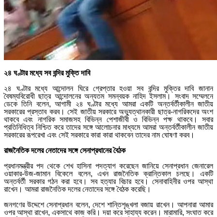
২৪ ঘণ্টার মধ্যে সব বন্দির মুক্তি দাবি
২৪ ঘণ্টার মধ্যে আন্দোলন ঘিরে গ্রেপ্তার হওয়া সব বন্দির মুক্তির দাবি জানান
বৈষম্যবিরোধী ছাত্র আন্দোলনের অন্যতম সমন্বয়ক নাহিদ ইসলাম। সংবাদ সম্মেলনে
ডেকে তিনি বলেন, আগামী ২৪ ঘণ্টার মধ্যে আমরা একটি অন্তর্বর্তীকালীন জাতীয়
সরকারের প্রস্তাব করব। সেই জাতীয় সরকারে অভ্যুত্থানকারী ছাত্র-নাগরিকদের অংশ
থাকবে এবং নাগরিক সমাজসহ বিভিন্ন পেশাজীবী ও বিভিন্ন পক্ষ থাকবে। সবার
প্রতিনিধিত্ব নিশ্চিত করে তাদের সঙ্গে আলোচনার মাধ্যমে আমরা অন্তর্বর্তীকালীন জাতীয়
সরকারের রূপরেখা এবং সেই সরকারে কারা কারা থাকবেন তাদের নাম ঘোষণা করব।
রাজনৈতিক দলের নেতাদের সঙ্গে সেনাপ্রধানের বৈঠক
প্রধানমন্ত্রীর পদ থেকে শেখ হাসিনা পদত্যাগ করেছেন জানিয়ে সেনাপ্রধান জেনারেল
ওয়াকার-উজ-জামান বিকেলে বলেন, এখন রাজনৈতিক ক্রান্তিকাল চলছে। একটি
অন্তর্বর্তী সরকার গঠন করা হবে। সব হত্যার বিচার হবে। সেনাবাহিনীর ওপর আস্থা
রাখেন। আমরা রাজনৈতিক দলের নেতাদের সঙ্গে বৈঠক করেছি।
জনগণের উদ্দেশে সেনাপ্রধান বলেন, দেশে শান্তিশৃঙ্খলা বজায় রাখেন। আপনারা আমার
ওপর আস্থা রাখেন, একসাথে কাজ করি। দয়া করে সাহায্য করেন। মারামারি, সংঘাত করে