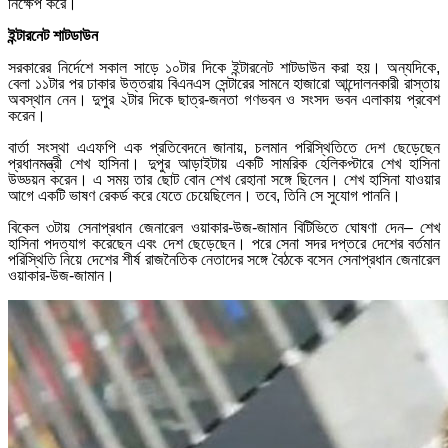
নিক্ষেপ করে।
ইন্টারনেট শাটডাউন
সরকারের নির্দেশে সকাল সাড়ে ১০টার দিকে ইন্টারনেট শাটডাউন করা হয়। অন্যদিকে,
বেলা ১১টার পর ঢাকার উত্তরায় বিএনএস সেন্টারের সামনে হাজারো আন্দোলনকারী রাস্তায়
অবস্থান নেন। দুপুর ২টার দিকে ছাত্র-জনতা গণভবন ও সংসদ ভবন এলাকায় প্রবেশ
করেন।
বার্তা সংস্থা এএফপি এক প্রতিবেদনে জানায়, চলমান পরিস্থিতিতে দেশ ছেড়েছেন
প্রধানমন্ত্রী শেখ হাসিনা। দুপুর আড়াইটায় একটি সামরিক হেলিকপ্টারে শেখ হাসিনা
উড্ডয়ন করেন। এ সময় তার ছোট বোন শেখ রেহানা সঙ্গে ছিলেন। শেখ হাসিনা যাওয়ার
আগে একটি ভাষণ রেকর্ড করে যেতে চেয়েছিলেন। তবে, তিনি সে সুযোগ পাননি।
বিকেল ৩টায় সেনাপ্রধান জেনারেল ওয়াকার-উজ-জামান বিটিভিতে ঘোষণা দেন– শেখ
হাসিনা পদত্যাগ করেছেন এবং দেশ ছেড়েছেন। পরে সেনা সদর দপ্তরে দেশের বর্তমান
পরিস্থিতি নিয়ে দেশের শীর্ষ রাজনৈতিক নেতাদের সঙ্গে বৈঠকে বসেন সেনাপ্রধান জেনারেল
ওয়াকার-উজ-জামান।