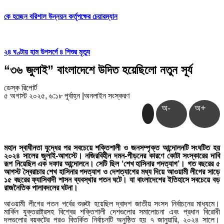
কে হচ্ছেন বরিশাল উন্নয়ন কর্তৃপক্ষের চেয়ারম্যান
২৪ ঘণ্টায় হাম উপসর্গে ৪ শিশুর মৃত্যু
“৩৬ জুলাই” বাংলাদেশে উদিত হয়েছিলো নতুন সূর্য
ডেস্ক রিপোর্ট
৫ অগাস্ট ২০২৫, ৬:১৮ পূর্বাহ্ন
|
অনলাইন সংস্করণ
অ-
অ+
মহান স্বাধীনতা যুদ্ধের পর সবচেয়ে শক্তিশালী ও জনসম্পৃক্ত আন্দোলনটি সংঘটিত হয়
২০২৪ সালের জুলাই-আগস্টে। নজিরবিহীন দমন-পীড়নের কারণে কোটা সংস্কারের দাবি
রূপ নিয়েছিল এক দফার আন্দোলনে। সেটি ছিল ‘শেখ হাসিনার পদত্যাগ’। গত বছরের ৫
আগস্ট স্বৈরাচার শেখ হাসিনার পদত্যাগ ও দেশত্যাগের মধ্য দিয়ে আওয়ামী লীগের সাড়ে
১৫ বছরের ফ্যাসিবাদী শাসন ব্যবস্থার পতন ঘটে। যা বাংলাদেশের ইতিহাসে সবচেয়ে বড়
রাজনৈতিক পালাবদলের ঘটনা।
আওয়ামী লীগের পতন পর্বের শুরুটা হয়েছিল দ্বাদশ জাতীয় সংসদ নির্বাচনের মাধ্যমে।
মার্কিন যুক্তরাষ্ট্রসহ বিশ্বের শক্তিশালী দেশগুলোর সমালোচনা এবং প্রধান বিরোধী
দলগুলোর বয়কটের পরও বিতর্কিত নির্বাচনটি অনুষ্ঠিত হয় ৭ জানুয়ারি, ২০২৪ সালে।