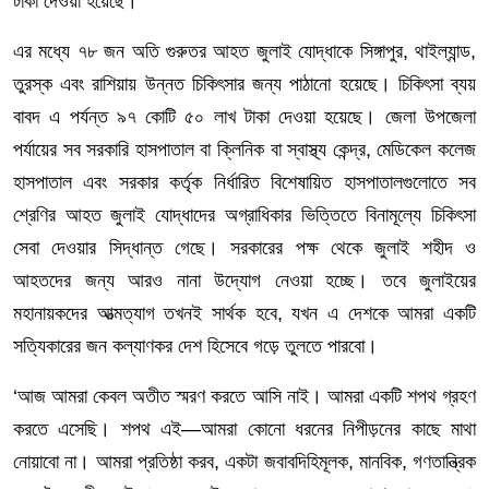
টাকা দেওয়া হয়েছে।
এর মধ্যে ৭৮ জন অতি গুরুতর আহত জুলাই যোদ্ধাকে সিঙ্গাপুর, থাইল্যান্ড,
তুরস্ক এবং রাশিয়ায় উন্নত চিকিৎসার জন্য পাঠানো হয়েছে। চিকিৎসা ব্যয়
বাবদ এ পর্যন্ত ৯৭ কোটি ৫০ লাখ টাকা দেওয়া হয়েছে। জেলা উপজেলা
পর্যায়ের সব সরকারি হাসপাতাল বা ক্লিনিক বা স্বাস্থ্য কেন্দ্র, মেডিকেল কলেজ
হাসপাতাল এবং সরকার কর্তৃক নির্ধারিত বিশেষায়িত হাসপাতালগুলোতে সব
শ্রেণির আহত জুলাই যোদ্ধাদের অগ্রাধিকার ভিত্তিতে বিনামূল্যে চিকিৎসা
সেবা দেওয়ার সিদ্ধান্ত গেছে। সরকারের পক্ষ থেকে জুলাই শহীদ ও
আহতদের জন্য আরও নানা উদ্যোগ নেওয়া হচ্ছে। তবে জুলাইয়ের
মহানায়কদের আত্মত্যাগ তখনই সার্থক হবে, যখন এ দেশকে আমরা একটি
সত্যিকারের জন কল্যাণকর দেশ হিসেবে গড়ে তুলতে পারবো।
‘আজ আমরা কেবল অতীত স্মরণ করতে আসি নাই। আমরা একটি শপথ গ্রহণ
করতে এসেছি। শপথ এই—আমরা কোনো ধরনের নিপীড়নের কাছে মাথা
নোয়াবো না। আমরা প্রতিষ্ঠা করব, একটা জবাবদিহিমূলক, মানবিক, গণতান্ত্রিক