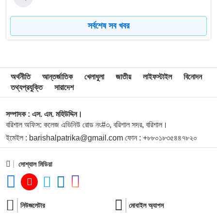
সর্বশেষ সব খবর
৮
বিএম কলেজে নানা আয়োজনে পালিত হলো জুলাই গণঅভ্যুত্থান
দিবস
৯
বিএম কলেজে “শিবির” ট্যাগ দিয়ে জুলাইয়ের অনুষ্ঠান বন্ধের
অর্থনীতি
আন্তর্জাতিক
খেলাধুলা
জাতীয়
লাইফস্টাইল
বিনোদন
অভিযোগ ছাত্রদলের বিরুদ্ধে
তথ্যপ্রযুক্তি
সারাদেশ
১০
সরকারি বিএম কলেজ যুব রেড ক্রিসেন্টের অরিয়েন্টেশন ও নবীনবরণ
সম্পাদক : এস. এম. মহিউদ্দিন।
অনুষ্ঠিত
বরিশাল অফিস: কলেজ এভিনিউ রোড নং#৩, বরিশাল সদর, বরিশাল।
ইমেইল : barishalpatrika@gmail.com ফোন : +৮৮০১৮৩৫৪৪৭৮২০
১১
ডিগ্রি হলের ঝুঁকিপূর্ণ ভবন পরিদর্শনে বিএম কলেজ অধ্যক্ষ, দ্রুত
সংস্কারের নির্দেশনা
সোশ্যাল মিডিয়া
১২
বাকেরগঞ্জে বোমা বিস্ফোরণ, নারী-শিশুসহ দগ্ধ ৩
নিউজলেটার
মোবাইল অ্যাপস