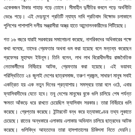
একেকজন টাকার পাহাড় গড়ে তোলে। সীমাহীন দুর্নীতির কবলে পড়ে অর্থনীতি
ভেঙে পড়ে। এই দেড়যুগে প্রতিটি ন্যায্য দাবি প্রতিবাদ বিক্ষোভ চলাকালে
পুলিশের পাশাপাশি দলীয় সন্ত্রাসীরা অস্ত্র হাতে আন্দোলনকারীদের পিটিয়েছে।
গত ১৬ বছরে যারাই সরকারের সমালোচনা করেছে, নাগরিকদের অধিকারের পক্ষে
কথা বলেছে, তাদের গ্রেফতার অথবা গুম করা হয়েছে বলে মন্তব্য করেছেন
প্রফেসর মুহাম্মদ ইউনূস। তিনি বলেন, লাখ লাখ বিরোধীদলীয় রাজনৈতিক
নেতাকর্মীদের নির্বিচারে আটক, গ্রেফতার করা হয়েছে। এই ভয়াবহ
পরিস্থিতিতে ২৪ জুলাই দেশের ছাত্রসমাজ, তরুণ প্রজন্ম, সাধারণ মানুষ সবাই
একত্রিত হয় এক নতুন দিনের প্রত্যাশায়। সমস্বরে তারা বলে ওঠে, এবার
ফ্যাসিবাদীদের যেতে হবে। তবু দেশের মানুষের বুকে গুলি চালিয়ে শেষ পর্যন্ত
ক্ষমতা আঁকড়ে ধরে রাখতে চেয়েছিল ফ্যাসিবাদ সরকার। তারা নির্বিচারে গুলি
করেছে। গ্রেপ্তার করেছে। ইন্টারনেট বন্ধ করে হত্যাকাণ্ডের তথ্য লুকাতে
চেয়েছে। রাতের অন্ধকারে এলাকায় এলাকায় অভিযান চালিয়ে ছাত্রদের আটক
করেছে। গুলিবিদ্ধ আহতদের তারা হাসপাতালের চিকিৎসা নিতে দেয়নি।