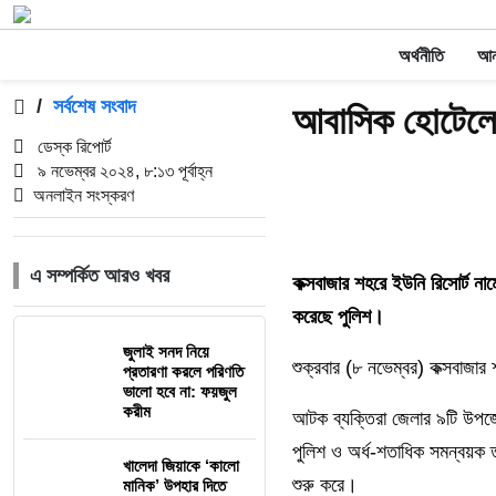
অর্থনীতি
আন্
/
সর্বশেষ সংবাদ
আবাসিক হোটেলে
ডেস্ক রিপোর্ট
৯ নভেম্বর ২০২৪, ৮:১৩ পূর্বাহ্ন
অনলাইন সংস্করণ
এ সম্পর্কিত আরও খবর
কক্সবাজার শহরে ইউনি রিসোর্ট
করেছে পুলিশ।
জুলাই সনদ নিয়ে
শুক্রবার (৮ নভেম্বর) কক্সবাজ
প্রতারণা করলে পরিণতি
ভালো হবে না: ফয়জুল
করীম
আটক ব্যক্তিরা জেলার ৯টি উপ
পুলিশ ও অর্ধ-শতাধিক সমন্বয়ক 
খালেদা জিয়াকে ‘কালো
শুরু করে।
মানিক’ উপহার দিতে