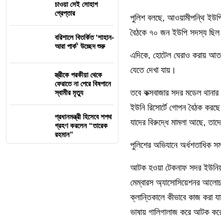
চাওয়া সেই সোহাগ
গ্রেপ্তার
পুলিশ বলছে, আওয়ামীপন্থি ইউ
বৈঠকে ৭০ জন ইউপি সদস্য ছিল। 
বরিশালে বিতর্কিত ‘শাহান-
আরা পার্ক’ উচ্ছেদ শুরু
এদিকে, হোটেল ঘেরাও করায় আতঙ্
যেতে দেখা যায়।
স্ত্রীকে পরকীয়া থেকে
ফেরাতে না পেরে বিষপানে
তবে কক্সবাজার সদর মডেল থানার
স্বামীর মৃত্যু
ইউনি রিসোর্টে গোপন বৈঠক কর
প্রধানমন্ত্রী হিসেবে শপথ
যাদের বিরুদ্ধে মামলা আছে, তা
গ্রহণ করলেন “তারেক
রহমান”
পুলিশের অভিযানে অর্ধশতাধিক স
আটক হওয়া টেকনাফ সদর ইউনিয়ন
মেম্বারস অ্যাসোসিয়েশনর আলো
ক্লান্তিকালে কীভাবে কাজ করা 
ভাষায় গালিগালাজ করে আটক ক