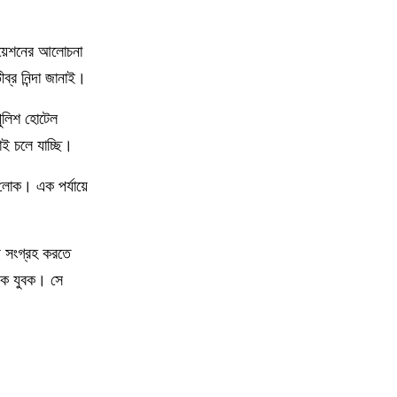
১১
বিএম কলেজে “শিবির” ট্যাগ দিয়ে জুলাইয়ের
িয়েশনের আলোচনা
অনুষ্ঠান বন্ধের অভিযোগ ছাত্রদলের বিরুদ্ধে
র নিন্দা জানাই।
১২
সরকারি বিএম কলেজ যুব রেড ক্রিসেন্টের
পুলিশ হোটেল
অরিয়েন্টেশন ও নবীনবরণ অনুষ্ঠিত
ই চলে যাচ্ছি।
 লোক। এক পর্যায়ে
১৩
ডিগ্রি হলের ঝুঁকিপূর্ণ ভবন পরিদর্শনে বিএম
কলেজ অধ্যক্ষ, দ্রুত সংস্কারের নির্দেশনা
জ সংগ্রহ করতে
১৪
বাকেরগঞ্জে বোমা বিস্ফোরণ, নারী-শিশুসহ দগ্ধ
৩
এক যুবক। সে
১৫
ফের বিশ্ববাজারে স্বর্ণের দামে বড় লাফ
১৬
জাপানকে হারিয়ে শেষ ষোলোতে ব্রাজিল