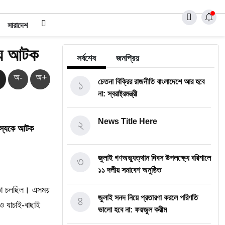
সারাদেশ
্য আটক
সর্বশেষ
জনপ্রিয়
অ-
অ+
১
চেতনা বিক্রির রাজনীতি বাংলাদেশে আর হবে
না: স্বরাষ্ট্রমন্ত্রী
২
News Title Here
সদস্যকে আটক
৩
জুলাই গণঅভ্যুত্থান দিবস উপলক্ষ্যে বরিশালে
১১ দলীয় সমাবেশ অনুষ্ঠিত
সভা চলছিল। এসময়
৪
জুলাই সনদ নিয়ে প্রতারণা করলে পরিণতি
ও যাচাই-বাছাই
ভালো হবে না: ফয়জুল করীম