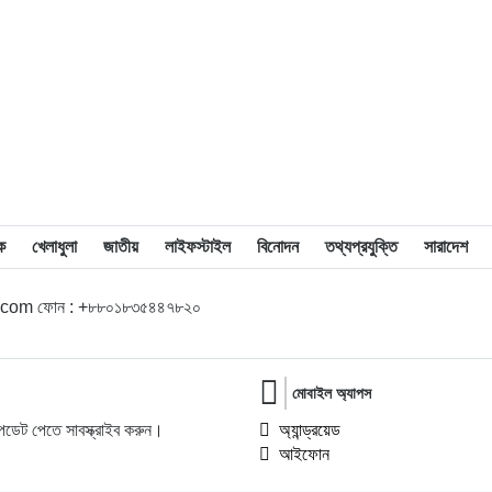
১৭
আল-আরাফাহ্ ইসলামী ব্যাংকের বিসিএমডি
প্রধান হলেন মাসুম মিজান
১৮
কাউনিয়া পুলিশের অভিযানে ৮০০ পিস
ইয়াবাসহ মাদক বিক্রেতা গ্রেপ্তার
১৯
অপরিবর্তিত থাকছে বরিশাল সিটির অটো ভাড়া
ক
খেলাধুলা
জাতীয়
লাইফস্টাইল
বিনোদন
তথ্যপ্রযুক্তি
সারাদেশ
l.com ফোন : +৮৮০১৮৩৫৪৪৭৮২০
২০
বানারীপাড়ায় চাঁদাবাজি মামলায় বহিষ্কৃত যুবদল
নেতা ওয়াসিম মৃধা গ্রেফতার, বাদীর দাবি
—‘মামলায় তার নাম দিইনি’
মোবাইল অ্যাপস
ডেট পেতে সাবস্ক্রাইব করুন।
অ্যান্ড্রয়েড
আইফোন