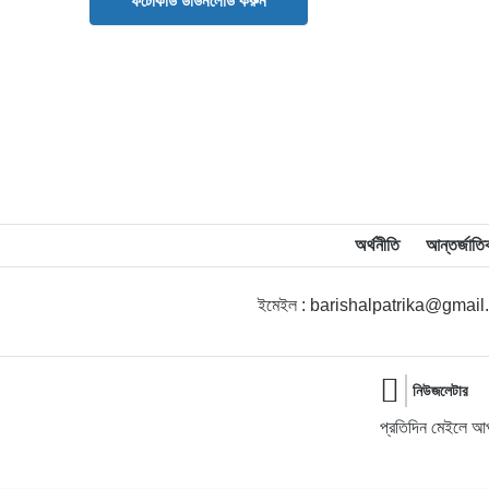
ফটোকার্ড ডাউনলোড করুন
অর্থনীতি
আন্তর্জাতি
ইমেইল : barishalpatrika@gmai
নিউজলেটার
প্রতিদিন মেইলে আপ