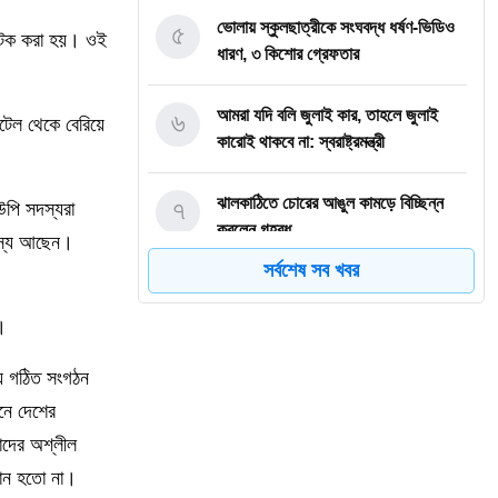
৫
ভোলায় স্কুলছাত্রীকে সংঘবদ্ধ ধর্ষণ-ভিডিও
আটক করা হয়। ওই
ধারণ, ৩ কিশোর গ্রেফতার
৬
আমরা যদি বলি জুলাই কার, তাহলে জুলাই
টেল থেকে বেরিয়ে
কারোই থাকবে না: স্বরাষ্ট্রমন্ত্রী
৭
ঝালকাঠিতে চোরের আঙুল কামড়ে বিচ্ছিন্ন
উপি সদস্যরা
করলেন গৃহবধূ
দস্য আছেন।
সর্বশেষ সব খবর
৮
ছাত্রকে দিয়ে এইচএসসির খাতা মূল্যায়নের
অভিযাগে শিক্ষক বরখাস্ত
।
ে গঠিত সংগঠন
৯
বরিশাল বিশ্ববিদ্যালয়ে ছাত্রদল-ছাত্রশিবির
সংঘর্ষ, আহত অন্তত ১০
নে দেশের
াদের অশ্লীল
১০
বিএম কলেজে নানা আয়োজনে পালিত হলো
ঠান হতো না।
জুলাই গণঅভ্যুত্থান দিবস