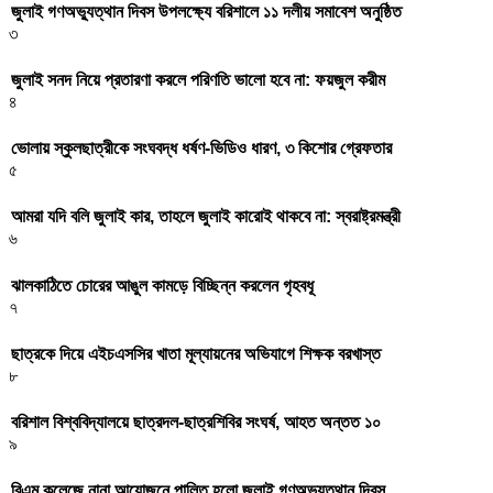
জুলাই গণঅভ্যুত্থান দিবস উপলক্ষ্যে বরিশালে ১১ দলীয় সমাবেশ অনুষ্ঠিত
৩
জুলাই সনদ নিয়ে প্রতারণা করলে পরিণতি ভালো হবে না: ফয়জুল করীম
৪
ভোলায় স্কুলছাত্রীকে সংঘবদ্ধ ধর্ষণ-ভিডিও ধারণ, ৩ কিশোর গ্রেফতার
৫
আমরা যদি বলি জুলাই কার, তাহলে জুলাই কারোই থাকবে না: স্বরাষ্ট্রমন্ত্রী
৬
ঝালকাঠিতে চোরের আঙুল কামড়ে বিচ্ছিন্ন করলেন গৃহবধূ
৭
ছাত্রকে দিয়ে এইচএসসির খাতা মূল্যায়নের অভিযাগে শিক্ষক বরখাস্ত
৮
বরিশাল বিশ্ববিদ্যালয়ে ছাত্রদল-ছাত্রশিবির সংঘর্ষ, আহত অন্তত ১০
৯
বিএম কলেজে নানা আয়োজনে পালিত হলো জুলাই গণঅভ্যুত্থান দিবস