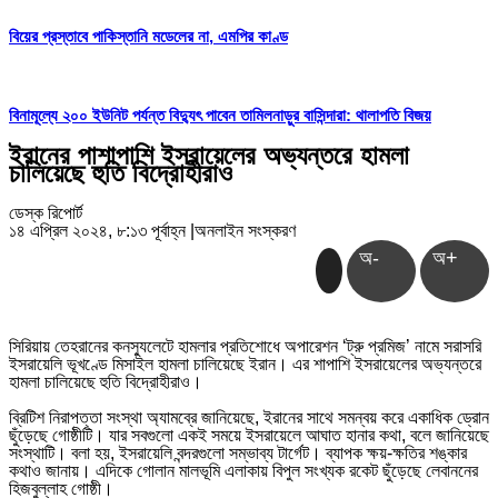
বিয়ের প্রস্তাবে পাকিস্তানি মডেলের না, এমপির কাণ্ড
বিনামূল্যে ২০০ ইউনিট পর্যন্ত বিদ্যুৎ পাবেন তামিলনাড়ুর বাসিন্দারা: থালাপতি বিজয়
ইরানের পাশাপাশি ইসরায়েলের অভ্যন্তরে হামলা
চালিয়েছে হুতি বিদ্রোহীরাও
ডেস্ক রিপোর্ট
১৪ এপ্রিল ২০২৪, ৮:১৩ পূর্বাহ্ন
|
অনলাইন সংস্করণ
অ-
অ+
সিরিয়ায় তেহরানের কনস্যুলেটে হামলার প্রতিশোধে অপারেশন ‘ট্রু প্রমিজ’ নামে সরাসরি
ইসরায়েলি ভূখণ্ডে মিসাইল হামলা চালিয়েছে ইরান। এর শাপাশি ইসরায়েলের অভ্যন্তরে
হামলা চালিয়েছে হুতি বিদ্রোহীরাও।
ব্রিটিশ নিরাপত্তা সংস্থা অ্যামব্রে জানিয়েছে, ইরানের সাথে সমন্বয় করে একাধিক ড্রোন
ছুঁড়েছে গোষ্ঠীটি। যার সবগুলো একই সময়ে ইসরায়েলে আঘাত হানার কথা, বলে জানিয়েছে
সংস্থাটি। বলা হয়, ইসরায়েলি বন্দরগুলো সম্ভাব্য টার্গেট। ব্যাপক ক্ষয়-ক্ষতির শঙ্কার
কথাও জানায়। এদিকে গোলান মালভূমি এলাকায় বিপুল সংখ্যক রকেট ছুঁড়েছে লেবাননের
হিজবুল্লাহ গোষ্ঠী।