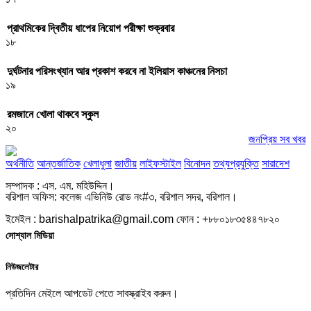
প্রাথমিকের দ্বিতীয় ধাপের নিয়োগ পরীক্ষা শুক্রবার
১৮
দুর্ঘটনার পরিসংখ্যান আর প্রকাশ করবে না ইলিয়াস কাঞ্চনের নিসচা
১৯
রমজানে খোলা থাকবে স্কুল
২০
জনপ্রিয় সব খবর
অর্থনীতি
আন্তর্জাতিক
খেলাধুলা
জাতীয়
লাইফস্টাইল
বিনোদন
তথ্যপ্রযুক্তি
সারাদেশ
সম্পাদক : এস. এম. মহিউদ্দিন।
বরিশাল অফিস: কলেজ এভিনিউ রোড নং#৩, বরিশাল সদর, বরিশাল।
ইমেইল : barishalpatrika@gmail.com ফোন : +৮৮০১৮৩৫৪৪৭৮২০
সোশ্যাল মিডিয়া
নিউজলেটার
প্রতিদিন মেইলে আপডেট পেতে সাবস্ক্রাইব করুন।