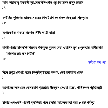
আল-আরাফাহ্ ইসলামী ব্যাংকের বিসিএমডি প্রধান হলেন মাসুম মিজান
১৭
কাউনিয়া পুলিশের অভিযানে ৮০০ পিস ইয়াবাসহ মাদক বিক্রেতা গ্রেপ্তার
১৮
অপরিবর্তিত থাকছে বরিশাল সিটির অটো ভাড়া
১৯
বানারীপাড়ায় চাঁদাবাজি মামলায় বহিষ্কৃত যুবদল নেতা ওয়াসিম মৃধা গ্রেফতার, বাদীর দাবি
—‘মামলায় তার নাম দিইনি’
২০
সর্বশেষ সব খবর
দিনে দুপুরে লোপাট হচ্ছে বিশ্ববিদ্যালয়ের সম্পদ, নেই তদারকির কেউ
১
বরিশালের সঙ্গে রেল যোগাযোগ প্রতিষ্ঠার উদ্যোগ নেওয়া হচ্ছে: পানিসম্পদ প্রতিমন্ত্রী
২
ঢাকায় এসএসসি পাসেই ক্যাশিয়ার পদে চাকরি, আবেদন করা যাবে ৮ মার্চ পর্যন্ত
৩