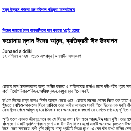
নতুন উদ্যমে পথচলা শুরু বরিশাল পত্রিকা অনলাইন’র
নিজের জমানো টাকা বানভাসিদের দান করলো ‘ছোট্ট তোয়া’
করোনায় ম্লান ঈদের আনন্দ, ব্যতিক্রমী ঈদ উদযাপন
Junaed siddiki
১২ এপ্রিল ২০২৪, ৩:১৩ অপরাহ্ন
|
অনলাইন সংস্করণ
রোজার মাস ঈমানদারদের জন্য অসীম রহমত ও ফজিলতের মাস!এ মাসে ধনী-গরীব প্রায় সক
বার্তা নিয়ে!পরিবার-পরিজন,আত্মীয়স্বজন,বন্ধুবান্ধব মিলে সবাই
দু’এক দিনের জন্য হলেও নির্মল আনন্দে মেতে ওঠে।রোজার মাসের শেষের দিকে শুরু হতো 
খুঁজতে।পশ্চিম-আকাশের দিকে তাকিয়ে তারা অধীর আগ্রহে সবাই মিলে ঈদের এক ফালি বাঁক
ফের খুঁজে পেলে আঙুল ঘুরিয়ে চিৎকার করে অন্যদেরকে বলতো সে দেখতে পেয়েছে খুশি
স্মৃতি গুলো এখনও জীবন্ত,মনে হয় সে দিনের কথা।ঈদ মানে আনন্দ,ঈদ মানে খুশি।তার মধ্
বাংলাদেশ একটি মুসলিম প্রধান দেশ এবং ঈদ উল ফিতর হলো একটি অন্যতম বৃহত্তম উৎসব।তব
উঠে।তবে সবচেয়ে বেশী খুশি ছড়িয়ে পড়ে প্রতিটি শিশুর মুখে।এ যেন বাঁধ ভাঙা হাসির ম