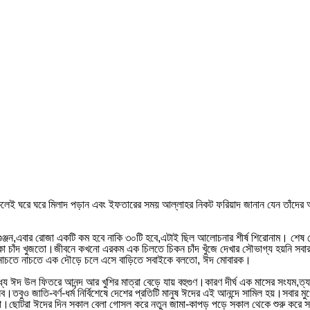
লেই ঘরে ঘরে মিলাদ পড়ান এবং ইফতারের সময় আল্লাহর নিকট ফরিয়াদ জানান যেন তাঁদের 
গুঞ্জন,এবার রোজা একটি কম হবে নাকি ৩০টি হবে,এটাই ছিল আলোচনার শীর্ষ শিরোনাম। শেষ 
া চাঁদ খুজতো।জীবনে কখনো এরকম এক চিলতে চিকন চাঁদ খুঁজে দেখার সৌভাগ্য হয়নি সবার ক
তে নাচতে নাচতে এক দৌড়ে চলে এসে বাড়িতে সবাইকে বলতো, ঈদ মোবারক।
যে ঈদ উল ফিতরে আনন্দ আর খুশির মাত্রা বেড়ে যায় বহুগুণ।কারণ দীর্ঘ এক মাসের সংযম,ত্
ুও জাতি-বর্ণ-ধর্ম নির্বিশেষে দেশের প্রতিটি মানুষ ঈদের এই আনন্দে সামিল হয়।সবার মুখ
েলা।ছোটরা ঈদের দিন সকাল বেলা গোসল করে নতুন জামা-কাপড় পড়ে সকাল থেকে শুরু করে সা