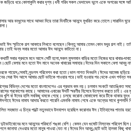
্যকে জড়িয়ে ধরে কোলাকুলি করার দৃশ্য।ধনী গরিব সকল ভেদাভেদ ভুলে একে অপরের সঙ্গে আল
বাসায় আর বন্ধুদের সাথে আড্ডা দিয়ে তারা দিনটিকে আনন্দে মুখরিত করে তোলে।সারাদিন ঘু
মালা।
ও ভাই ঈদ স্মৃতিকে গল্প আকারে লিখতে বলেছেন।কিন্তু আমার তেমন কোন মধুর গল্প নাই। তা
েলায়।তাই অন্য সবার মতো আমার ঈদ আনন্দে কাটতো না।
যে কথাটি সবার প্রথমে মনে আসে সেটি হলো,সকল মুসলমান বাড়ির মতো নিজের ঘরে খাবার-দা
োজন।ছোট বেলায় মনে হতো ঈদ মানে অনেক খাবারের সমাহার।ঈদের দিন সকালে বেলা আব্বু 
।তাদেরকে পায়েস,সেমাই,নুডলস পরিবেশন করা হতো।ভাল লাগত দিনগুলি।ঈদের আমেজ ছড়িয়ে য
জীবনের সেরা ঈদ আসে আমার ছোট ভাইকে পাওয়ার পরে।ভাই হওয়ার পর থেকে এখন পর্যন্ত 
বিশ্বের বিভিন্ন দেশের মতো বাংলাদেশেও এর প্রভাব কম নয়। চলমান সংকটে আতঙ্কিত সম
 ভাইরাসের প্রকোপের কাছে। আমাদের এবারের ঈদটি স্মরণীয় হিসেবে উল্লেখ করতে চাই। 
র খুশি বা ঈদের হাসি সবকিছু থমকে গেছে। চলছে করোনা মোকাবেলা করে টিকে থাকার যুদ্
দগাহে ঈদের নামায আদায় করতে পারেনি এমনকি নামায শেষে একে অন্যের সাথে কুশলাদি বিনি
্রচলিত সহজাত এ চিত্র পাল্টে নতুনভাবে উদযাপন হয়েছিল করোনার ঈদ।ইতিহাসের পাতায় হ
ের দুইভাইবোনের মনে আনন্দের পরিবর্তে শঙ্কা বেশি। কেমন যেন গুমোট নিস্তব্ধ পরিবেশ
েলে জানাযা দেওয়ার মতো মানুষ পাওয়া যেত না।ঈদের দিন আব্বু,ছোট ভাই হালকা কিছু খাবা