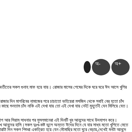
অ-
অ+
অতীতের সকল গুনাহ মাফ হয়ে যায়। রোজার মাসের শেষের দিকে ঘরে ঘরে ঈদ আসে খুশির
রোজার দিন মাগরিবের নামাজের পরে চাচাতো ভাইয়েরা মসজিদ থেকে সবাই বের হতো চাঁদ
াছে শুনতাম চাঁদ নাকি এই দেখা যায় তো এই দেখা যায় নেই! মুহূর্তেই যেন মিলিয়ে যেত।
যাগ আর সিয়াম সাধনার পর মুসলমানেরা এই দিনটি খুব আনন্দের সাথে উদযাপন করে।
ে আনন্দের হাসি।সকল দুঃখ-কষ্ট ভুলে অন্তত ঈদের দিনে যে যার সাধ্য মতো খুশিতে মেতে
রাটা দিন সকল শিশুরা একত্রিত হয়ে যেন মৌমাছির মতো ঘুরে বেড়ায়,দেখেই মনটা আনন্দে