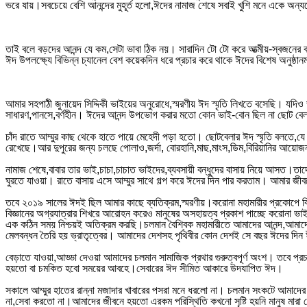
ভরে যায়।সবচেয়ে বেশি আনন্দের মুহূর্ত হলো,ঈদের নামাজ শেষে সবাই খুশি মনে একে অন
তাই বলে বড়দের আনন্দ যে কম,সেটা ভাবা ঠিক নয়। সারাদিন টো টো করে আত্মীয়-স্বজনের 
ঈদ উপলক্ষ্যে বিভিন্ন চ্যানেল বেশ কয়েকদিন ধরে প্রচার করে থাকে ঈদের বিশেষ অনুষ্ঠান
আমার সহপাঠী জুনায়েদ সিদ্দিকী ভাইয়ের অনুরোধে,স্মরণীয় ঈদ স্মৃতি লিখতে বসেছি। যদি
সাধারণ,পানসে,বর্ণহীন। ঈদের আনন্দ উপভোগ করার মতো কোন ভাই-বোন ছিল না ছোট ব
চাঁদ রাতে আম্মুর কাছ থেকে হাতে পায়ে মেহেদী পড়া হতো। ছোটবেলার ঈদ স্মৃতি বলতে,
রেখেছে।আর দুপুরের জন্য চলছে পোলাও,জর্দা, বোরহানি,মাছ,মাংস,ডিম,বিরিয়ানির আয়
নামাজ শেষে,বাবার তার ভাই,চাচা,চাচাত ভাইদের,ব্যবসায়ী বন্ধুদের বাসায় নিয়ে আসত
ঘুরতে যাওয়া। রাতে বাসায় এসে আম্মুর সাথে গল্প করে ঈদের দিন পার করতাম। আমার 
তবে ২০১৯ সালের ঈদই ছিল আমার কাছে ব্যতিক্রম,স্মরণীয়।করোনা মহামারীর প্রকোপে 
বিজ্ঞানের অগ্রযাত্রার শিখরে আরোহন করেও মানুষের অসহায়ত্ব প্রকাশ পাচ্ছে করোনা
এক কঠিন সময় নিশ্চয়ই অতিক্রম করছি।চলমান বৈশ্বিক মহামারীতে আমাদের আনন্দ,আমাদে
মেলবন্ধন তৈরি হয় ভ্রাতৃত্বের। আমাদের দেশসহ পৃথিবীর কোন দেশই সে বছর ঈদের দিন ঈ
বেড়াতে যাওয়া,আড্ডা দেওয়া আমাদের চলমান সামাজিক প্রথার গুরুত্বপূর্ণ অংশ। তবে প
হয়তো বা চমকিত হবো সময়ের আবহে।সেবারের ঈদ সীমিত আকারে উদযাপিত ঈদ।
সকালে আম্মুর হাতের রান্না মজাদার খাবারের পসরা মনে ধরলো না। চলমান সংকটে আমাদ
না,সেবা করতো না।আমাদের জীবনে হয়তো এরকম পরিস্থিতি কখনো সৃষ্টি হয়নি মানুষ মারা গ