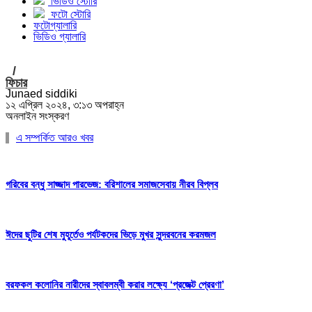
ভিডিও স্টোরি
ফটো স্টোরি
ফটোগ্যালারি
ভিডিও গ্যালারি
/
ফিচার
Junaed siddiki
১২ এপ্রিল ২০২৪, ৩:১৩ অপরাহ্ন
অনলাইন সংস্করণ
এ সম্পর্কিত আরও খবর
গরিবের বন্ধু সাজ্জাদ পারভেজ: বরিশালের সমাজসেবায় নীরব বিপ্লব
ঈদের ছুটির শেষ মুহূর্তেও পর্যটকদের ভিড়ে মুখর সুন্দরবনের করমজল
বরফকল কলোনির নারীদের স্বাবলম্বী করার লক্ষ্যে ‘প্রজেক্ট প্রেরণা’