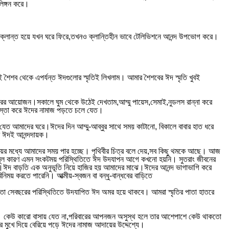
িঙ্গন করে।
রে ক্লান্ত হয়ে যখন ঘরে ফিরে,তখনও ক্লান্তিহীন ভাবে টেলিভিশনে আনন্দ উপভোগ করে।
ই শৈশব থেকে এপর্যন্ত ঈদগুলোর স্মৃতিই লিখলাম। আমার শৈশবের ঈদ স্মৃতি খুবই
বারের আয়োজন।সকালে ঘুম থেকে উঠেই দেখতাম,আম্মু পায়েস,সেমাই,নুডলস রান্না করে
নাস্তা করে ঈদের নামাজ পড়তে চলে যেত।
েত আমাদের ঘরে।ঈদের দিন আম্মু-আব্বুর সাথে সময় কাটানো, বিকালে বাবার হাত ধরে
সব ঈদই আনন্দদায়ক।
য়ের মধ্যে আমাদের সময় পার হচ্ছে। পৃথিবীর চিত্র বলে দেয়,সব কিছু থমকে আছে। আজ
এর মূল কারণ এমন সংকটময় পরিস্থিতিতে ঈদ উদযাপন আগে কখনো হয়নি। সুতরাং জীবনের
ধ।ঈদ বাড়তি এক অনুভূতি নিয়ে হাজির হয় আমাদের মাঝে।ঈদের আনন্দ ভাগাভাগি করে
ময় করতে পারেনি। আত্মীয়-স্বজন বা বন্ধু-বান্ধবের বাড়িতে
য়তো সেবছরের পরিস্থিতিতে উদযাপিত ঈদ অমর হয়ে থাকবে। আমরা স্মৃতির পাতা হাতরে
 ছিল। কেউ কারো বাসায় যেত না,পরিবারের আপনজন অসুস্থ হলে তার আশেপাশে কেউ থাকতো
র মুখে দিয়ে বেরিয়ে পড়ে ঈদের নামাজ আদায়ের উদ্দেশ্যে।