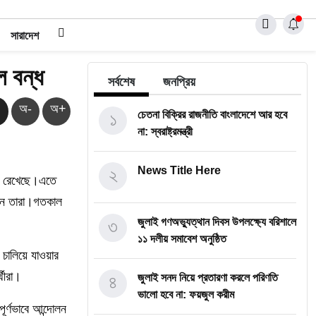
সারাদেশ
ল বন্ধ
সর্বশেষ
জনপ্রিয়
অ-
অ+
১
চেতনা বিক্রির রাজনীতি বাংলাদেশে আর হবে
না: স্বরাষ্ট্রমন্ত্রী
২
News Title Here
করে রেখেছে।এতে
খেন তারা।গতকাল
৩
জুলাই গণঅভ্যুত্থান দিবস উপলক্ষ্যে বরিশালে
১১ দলীয় সমাবেশ অনুষ্ঠিত
ন চালিয়ে যাওয়ার
থীরা।
৪
জুলাই সনদ নিয়ে প্রতারণা করলে পরিণতি
ভালো হবে না: ফয়জুল করীম
র্ণভাবে আন্দোলন