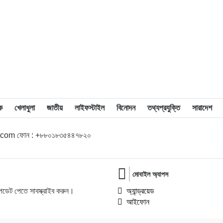
১১
বিএম কলেজে “শিবির” ট্যাগ দিয়ে জুলাইয়ের
অনুষ্ঠান বন্ধের অভিযোগ ছাত্রদলের বিরুদ্ধে
১২
সরকারি বিএম কলেজ যুব রেড ক্রিসেন্টের
অরিয়েন্টেশন ও নবীনবরণ অনুষ্ঠিত
১৩
ডিগ্রি হলের ঝুঁকিপূর্ণ ভবন পরিদর্শনে বিএম
ক
খেলাধুলা
জাতীয়
লাইফস্টাইল
বিনোদন
তথ্যপ্রযুক্তি
সারাদেশ
কলেজ অধ্যক্ষ, দ্রুত সংস্কারের নির্দেশনা
l.com ফোন : +৮৮০১৮৩৫৪৪৭৮২০
১৪
বাকেরগঞ্জে বোমা বিস্ফোরণ, নারী-শিশুসহ দগ্ধ
৩
মোবাইল অ্যাপস
১৫
ফের বিশ্ববাজারে স্বর্ণের দামে বড় লাফ
ডেট পেতে সাবস্ক্রাইব করুন।
অ্যান্ড্রয়েড
আইফোন
১৬
জাপানকে হারিয়ে শেষ ষোলোতে ব্রাজিল