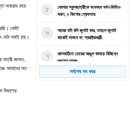
স্তা অবরোধ করে
৫
ভোলায় স্কুলছাত্রীকে সংঘবদ্ধ ধর্ষণ-ভিডিও
ধারণ, ৩ কিশোর গ্রেফতার
 করছি। কোটা
৬
আমরা যদি বলি জুলাই কার, তাহলে জুলাই
ক যেটা সবাই চায়।
কারোই থাকবে না: স্বরাষ্ট্রমন্ত্রী
৭
ঝালকাঠিতে চোরের আঙুল কামড়ে বিচ্ছিন্ন
যাত্রী জানান,
করলেন গৃহবধূ
্ছে আমাদের মত
সর্বশেষ সব খবর
৮
ছাত্রকে দিয়ে এইচএসসির খাতা মূল্যায়নের
অভিযাগে শিক্ষক বরখাস্ত
ংলা বিভাগের
৯
বরিশাল বিশ্ববিদ্যালয়ে ছাত্রদল-ছাত্রশিবির
সংঘর্ষ, আহত অন্তত ১০
১০
বিএম কলেজে নানা আয়োজনে পালিত হলো
জুলাই গণঅভ্যুত্থান দিবস