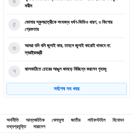
৪
করীম
৫
ভোলায় স্কুলছাত্রীকে সংঘবদ্ধ ধর্ষণ-ভিডিও ধারণ, ৩ কিশোর
গ্রেফতার
৬
আমরা যদি বলি জুলাই কার, তাহলে জুলাই কারোই থাকবে না:
স্বরাষ্ট্রমন্ত্রী
৭
ঝালকাঠিতে চোরের আঙুল কামড়ে বিচ্ছিন্ন করলেন গৃহবধূ
সর্বশেষ সব খবর
৮
ছাত্রকে দিয়ে এইচএসসির খাতা মূল্যায়নের অভিযাগে শিক্ষক বরখাস্ত
৯
বরিশাল বিশ্ববিদ্যালয়ে ছাত্রদল-ছাত্রশিবির সংঘর্ষ, আহত অন্তত ১০
অর্থনীতি
আন্তর্জাতিক
খেলাধুলা
জাতীয়
লাইফস্টাইল
বিনোদন
তথ্যপ্রযুক্তি
সারাদেশ