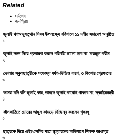
Related
সর্বশেষ
জনপ্রিয়
জুলাই গণঅভ্যুত্থান দিবস উপলক্ষ্যে বরিশালে ১১ দলীয় সমাবেশ অনুষ্ঠিত
১
জুলাই সনদ নিয়ে প্রতারণা করলে পরিণতি ভালো হবে না: ফয়জুল করীম
২
ভোলায় স্কুলছাত্রীকে সংঘবদ্ধ ধর্ষণ-ভিডিও ধারণ, ৩ কিশোর গ্রেফতার
৩
আমরা যদি বলি জুলাই কার, তাহলে জুলাই কারোই থাকবে না: স্বরাষ্ট্রমন্ত্রী
৪
ঝালকাঠিতে চোরের আঙুল কামড়ে বিচ্ছিন্ন করলেন গৃহবধূ
৫
ছাত্রকে দিয়ে এইচএসসির খাতা মূল্যায়নের অভিযাগে শিক্ষক বরখাস্ত
৬