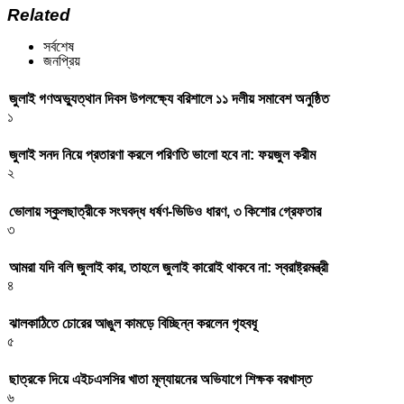
Related
সর্বশেষ
জনপ্রিয়
জুলাই গণঅভ্যুত্থান দিবস উপলক্ষ্যে বরিশালে ১১ দলীয় সমাবেশ অনুষ্ঠিত
১
জুলাই সনদ নিয়ে প্রতারণা করলে পরিণতি ভালো হবে না: ফয়জুল করীম
২
ভোলায় স্কুলছাত্রীকে সংঘবদ্ধ ধর্ষণ-ভিডিও ধারণ, ৩ কিশোর গ্রেফতার
৩
আমরা যদি বলি জুলাই কার, তাহলে জুলাই কারোই থাকবে না: স্বরাষ্ট্রমন্ত্রী
৪
ঝালকাঠিতে চোরের আঙুল কামড়ে বিচ্ছিন্ন করলেন গৃহবধূ
৫
ছাত্রকে দিয়ে এইচএসসির খাতা মূল্যায়নের অভিযাগে শিক্ষক বরখাস্ত
৬