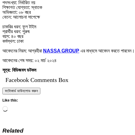
পদসংখ্যা: নির্ধারিত নয়
শিক্ষাগত যোগ্যতা: স্নাতক
অভিজ্ঞতা: ০৮ বছর
বেতন: আলোচনা সাপেক্ষে
চাকরির ধরন: ফুল টাইম
প্রার্থীর ধরন: পুরুষ
বয়স: ৪০ বছর
কর্মস্থল: ঢাকা
আবেদনের নিয়ম: আগ্রহীরা
NASSA GROUP
এর মাধ্যমে আবেদন করতে পারবেন।
আবেদনের শেষ সময়: ০২ মার্চ ২০২৪
সূত্র: বিডিজবস ডটকম
Facebook Comments Box
ফটোকার্ড ডাউনলোড করুন
Like this:
Loading…
Related