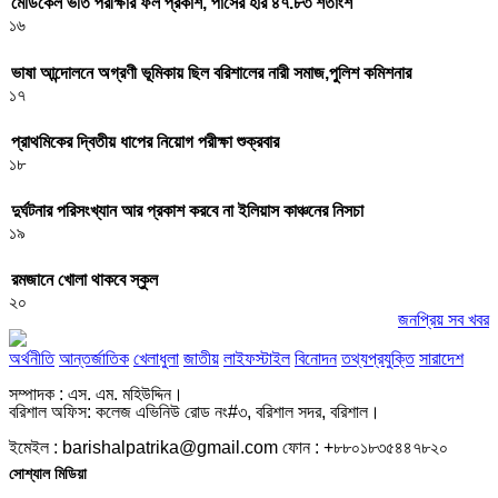
মেডিকেল ভর্তি পরীক্ষার ফল প্রকাশ, পাসের হার ৪৭.৮৩ শতাংশ
১৬
ভাষা আন্দোলনে অগ্রণী ভূমিকায় ছিল বরিশালের নারী সমাজ,পুলিশ কমিশনার
১৭
প্রাথমিকের দ্বিতীয় ধাপের নিয়োগ পরীক্ষা শুক্রবার
১৮
দুর্ঘটনার পরিসংখ্যান আর প্রকাশ করবে না ইলিয়াস কাঞ্চনের নিসচা
১৯
রমজানে খোলা থাকবে স্কুল
২০
জনপ্রিয় সব খবর
অর্থনীতি
আন্তর্জাতিক
খেলাধুলা
জাতীয়
লাইফস্টাইল
বিনোদন
তথ্যপ্রযুক্তি
সারাদেশ
সম্পাদক : এস. এম. মহিউদ্দিন।
বরিশাল অফিস: কলেজ এভিনিউ রোড নং#৩, বরিশাল সদর, বরিশাল।
ইমেইল : barishalpatrika@gmail.com ফোন : +৮৮০১৮৩৫৪৪৭৮২০
সোশ্যাল মিডিয়া