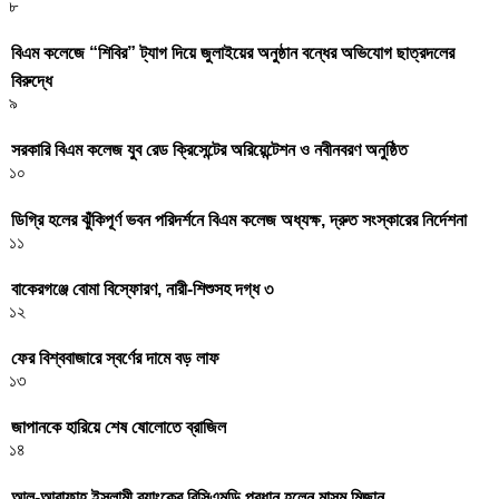
৮
বিএম কলেজে “শিবির” ট্যাগ দিয়ে জুলাইয়ের অনুষ্ঠান বন্ধের অভিযোগ ছাত্রদলের
বিরুদ্ধে
৯
সরকারি বিএম কলেজ যুব রেড ক্রিসেন্টের অরিয়েন্টেশন ও নবীনবরণ অনুষ্ঠিত
১০
ডিগ্রি হলের ঝুঁকিপূর্ণ ভবন পরিদর্শনে বিএম কলেজ অধ্যক্ষ, দ্রুত সংস্কারের নির্দেশনা
১১
বাকেরগঞ্জে বোমা বিস্ফোরণ, নারী-শিশুসহ দগ্ধ ৩
১২
ফের বিশ্ববাজারে স্বর্ণের দামে বড় লাফ
১৩
জাপানকে হারিয়ে শেষ ষোলোতে ব্রাজিল
১৪
আল-আরাফাহ্ ইসলামী ব্যাংকের বিসিএমডি প্রধান হলেন মাসুম মিজান