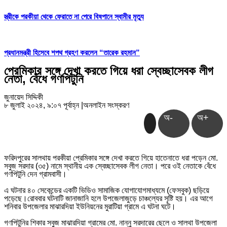
স্ত্রীকে পরকীয়া থেকে ফেরাতে না পেরে বিষপানে স্বামীর মৃত্যু
প্রধানমন্ত্রী হিসেবে শপথ গ্রহণ করলেন “তারেক রহমান”
প্রেমিকার সঙ্গে দেখা করতে গিয়ে ধরা স্বেচ্ছাসেবক লীগ
নেতা, বেঁধে গণপিটুনি
জুনায়েদ সিদ্দিকী
৮ জুলাই ২০২৪, ৯:০৭ পূর্বাহ্ন
|
অনলাইন সংস্করণ
অ-
অ+
ফরিদপুরের সালথায় পরকীয়া প্রেমিকার সঙ্গে দেখা করতে গিয়ে হাতেনাতে ধরা পড়েন মো.
সবুজ সরদার (৩৫) নামে স্থানীয় এক স্বেচ্ছাসেবক লীগ নেতা। পরে ওই নেতাকে বেঁধে
গণপিটুনি দেন গ্রামবাসী।
এ ঘটনার ৪০ সেকেন্ডের একটি ভিডিও সামাজিক যোগাযোগমাধ্যমে (ফেসবুক) ছড়িয়ে
পড়েছে।রোববার ঘটনাটি জানাজানি হলে উপজেলাজুড়ে চাঞ্চল্যের সৃষ্টি হয়। এর আগে
শনিবার উপজেলার মাঝারদিয়া ইউনিয়নের মুরাটিয়া গ্রামে এ ঘটনা ঘটে।
গণপিটুনির শিকার সবুজ মাঝারদিয়া গ্রামের মো. নান্নু সরদারের ছেলে ও সালথা উপজেলা