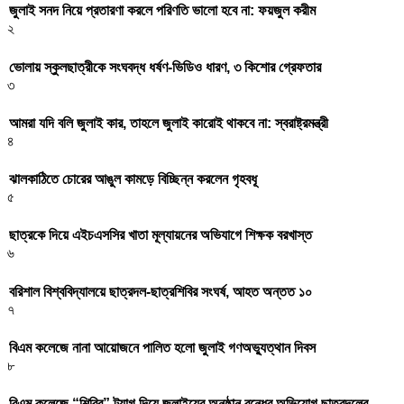
জুলাই সনদ নিয়ে প্রতারণা করলে পরিণতি ভালো হবে না: ফয়জুল করীম
২
ভোলায় স্কুলছাত্রীকে সংঘবদ্ধ ধর্ষণ-ভিডিও ধারণ, ৩ কিশোর গ্রেফতার
৩
আমরা যদি বলি জুলাই কার, তাহলে জুলাই কারোই থাকবে না: স্বরাষ্ট্রমন্ত্রী
৪
ঝালকাঠিতে চোরের আঙুল কামড়ে বিচ্ছিন্ন করলেন গৃহবধূ
৫
ছাত্রকে দিয়ে এইচএসসির খাতা মূল্যায়নের অভিযাগে শিক্ষক বরখাস্ত
৬
বরিশাল বিশ্ববিদ্যালয়ে ছাত্রদল-ছাত্রশিবির সংঘর্ষ, আহত অন্তত ১০
৭
বিএম কলেজে নানা আয়োজনে পালিত হলো জুলাই গণঅভ্যুত্থান দিবস
৮
বিএম কলেজে “শিবির” ট্যাগ দিয়ে জুলাইয়ের অনুষ্ঠান বন্ধের অভিযোগ ছাত্রদলের