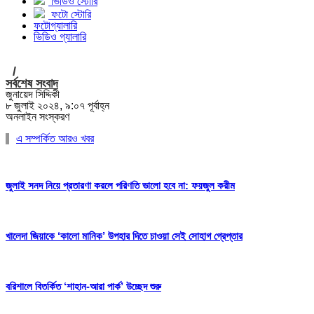
ভিডিও স্টোরি
ফটো স্টোরি
ফটোগ্যালারি
ভিডিও গ্যালারি
/
সর্বশেষ সংবাদ
জুনায়েদ সিদ্দিকী
৮ জুলাই ২০২৪, ৯:০৭ পূর্বাহ্ন
অনলাইন সংস্করণ
এ সম্পর্কিত আরও খবর
জুলাই সনদ নিয়ে প্রতারণা করলে পরিণতি ভালো হবে না: ফয়জুল করীম
খালেদা জিয়াকে ‘কালো মানিক’ উপহার দিতে চাওয়া সেই সোহাগ গ্রেপ্তার
বরিশালে বিতর্কিত ‘শাহান-আরা পার্ক’ উচ্ছেদ শুরু