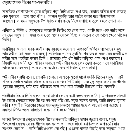
স্বেচ্ছাসেবক লীগের সহ-সভাপতি।
সামাজিক যোগাযোগমাধ্যমে ছড়িয়ে পড়া ভিডিওতে দেখা যায়, চেয়ারে বসিয়ে রাখা হয়েছে
এক যুবককে। তার হাত বাঁধা। একজন মুরুব্বি তার শার্টের কলার ধরে জিজ্ঞাসাবাদ
করছেন। এ সময় সবুজকে উপস্থিত সবার কাছে নিজের পরিচয় তুলে ধরতে শোনা যায়।
এদিকে ১ মিনিট ২ সেকেন্ডের আরেকটি ভিডিওতে দেখা যায়, একটি মঞ্চে এক নারীর সঙ্গে
নাচছেন সবুজ। এ সময় তার হাতে মদের বোতল ছিল; যা নাচের তালে তালে খেতে থাকেন
তিনি।
স্থানীয়রা জানান, সরকারদলীয় পদ ব্যবহার করে নানা অপকর্মে জড়িয়ে পড়েছেন সবুজ।
তার স্ত্রী ও দুই সন্তান রয়েছে। তারপরও পাশের মুরাটিয়া গ্রামের ৪ সন্তানের জননী এক
নারীর সঙ্গে পরকীয়া করেন তিনি। মাঝেমধ্যেই ওই নারীর বাড়িতে এসে দেখা করতেন।
বিষয়টি জানাজানি হলে শনিবার সকালে ওই নারীর সঙ্গে ফের দেখা করতে এলে স্থানীয়রা
তাকে ধরে ফেলেন। পরে তাকে চেয়ারে বেঁধে গণধোলাই দেন তারা।
ওই নারীর স্বামী বলেন, মোবাইল ফোনে আমাকে মাঝে মাঝে হুমকি দিতেন সবুজ। তাই
শনিবার সকালে আমরা তাকে ধরে চেয়ারে বেঁধে পিটিয়েছি। যেহেতু সবুজ আমাদের পাশের
গ্রামের সন্তান, তাই তার পরিবারের সঙ্গে কথা বলে ঘটনাটি মীমাংসা করে ফেলেছি।
পরকীয়ার বিষয়ে তিনি বলেন, মাঝে মাঝে ফোনে কথা বলত বলে জানি। এ প্রসঙ্গে সালথা
উপজেলা স্বেচ্ছাসেবক লীগের সহ-সভাপতি মো. সবুজ সরদার বলেন, আমি ঢাকায় ব্যবসা
করি। স্থানীয় বিরোধের জেরে ষড়যন্ত্রমূলকভাবে আমার সঙ্গে এ আচরণ করা হয়েছে।
এছাড়া ভিডিওগুলো সাজানো বলেও দাবি করেন তিনি।
সালথা উপজেলা স্বেচ্ছাসেবক লীগের সভাপতি রাকিবুল হাসান জুয়েল বলেন, সবুজ
উপজেলা স্বেচ্ছাসেবক লীগের সহ-সভাপতি। তবে কারো ব্যক্তিগত অপকর্মের দায়
সংগঠন নেবে না। আমি ভিডিওগুলো দেখেছি। এগুলো যাচাই-বাছাই করে সত্যতা পেলে