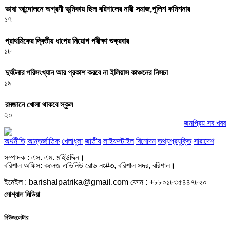
ভাষা আন্দোলনে অগ্রণী ভূমিকায় ছিল বরিশালের নারী সমাজ,পুলিশ কমিশনার
১৭
প্রাথমিকের দ্বিতীয় ধাপের নিয়োগ পরীক্ষা শুক্রবার
১৮
দুর্ঘটনার পরিসংখ্যান আর প্রকাশ করবে না ইলিয়াস কাঞ্চনের নিসচা
১৯
রমজানে খোলা থাকবে স্কুল
২০
জনপ্রিয় সব খবর
অর্থনীতি
আন্তর্জাতিক
খেলাধুলা
জাতীয়
লাইফস্টাইল
বিনোদন
তথ্যপ্রযুক্তি
সারাদেশ
সম্পাদক : এস. এম. মহিউদ্দিন।
বরিশাল অফিস: কলেজ এভিনিউ রোড নং#৩, বরিশাল সদর, বরিশাল।
ইমেইল : barishalpatrika@gmail.com ফোন : +৮৮০১৮৩৫৪৪৭৮২০
সোশ্যাল মিডিয়া
নিউজলেটার